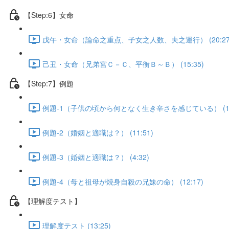
【Step:6】女命
戊午・女命（論命之重点、子女之人数、夫之運行） (20:27
己丑・女命（兄弟宮Ｃ－Ｃ、平衡Ｂ～Ｂ） (15:35)
【Step:7】例題
例題-1（子供の頃から何となく生き辛さを感じている） (10:
例題-2（婚姻と適職は？） (11:51)
例題-3（婚姻と適職は？） (4:32)
例題-4（母と祖母が焼身自殺の兄妹の命） (12:17)
【理解度テスト】
理解度テスト (13:25)