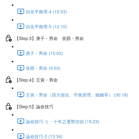
自化平衡理-4 (15:53)
自化平衡理-5 (12:10)
【Step:3】庚子・男命 癸酉・男命
庚子・男命 (15:02)
癸酉・男命 (9:03)
【Step:4】壬寅・男命
壬寅・男命（四大假合、平衡原理、婚姻等） (30:18)
【Step:5】論命技巧
論命技巧-１・十年之運勢吉凶 (15:23)
論命技巧-2 (13:34)