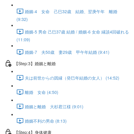
婚姻-4 女命 己巳32歳 結婚、翌庚午年 離婚
(9:32)
婚姻-5 男命 己巳37歳 結婚 / 婚姻-6 女命 縁談4回破れる
(11:09)
婚姻-7 夫50歳 妻29歳 甲午年結婚 (9:41)
【Step:3】婚姻と離婚
夫は前世からの因縁（癸巳年結婚の女人） (14:52)
離婚 女命 (4:50)
婚姻と離婚 大杉君江様 (9:01)
婚姻不利の男命 (8:13)
【Step:4】身体健康