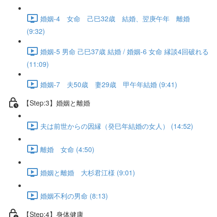
婚姻-4 女命 己巳32歳 結婚、翌庚午年 離婚
(9:32)
婚姻-5 男命 己巳37歳 結婚 / 婚姻-6 女命 縁談4回破れる
(11:09)
婚姻-7 夫50歳 妻29歳 甲午年結婚 (9:41)
【Step:3】婚姻と離婚
夫は前世からの因縁（癸巳年結婚の女人） (14:52)
離婚 女命 (4:50)
婚姻と離婚 大杉君江様 (9:01)
婚姻不利の男命 (8:13)
【Step:4】身体健康