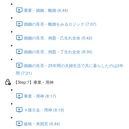
重要・婚姻、離婚 (6:44)
婚姻の良否・離婚をみるロジック (7:07)
婚姻の良否、例題・己生れ女命 (5:42)
婚姻の良否、例題・丁生れ女命 (8:30)
婚姻の良否・25年間の夫婦生活で共に暮らしたのは2年
間 (7:21)
【Step:7】事業・用神
事業・用神 (8:17)
Ａ随Ｄ走・用神 (8:19)
破格・来因宮 (6:44)