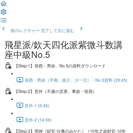
前のレクチャー
完了して次に進む
飛星派/欽天四化派紫微斗数講
座中級No.5
【Step:1】癸酉・男命、No.5の資料ダウンロード
癸酉・男命（平衡、媒介、少一元）・No.5資料 (29:45)
【Step:2】意外（不慮の災害、事故・怪我）
意外-1 (6:45)
意外-2 (14:39)
【Step:3】用神［財官-仕事のみかた］［10年之命財官-10年