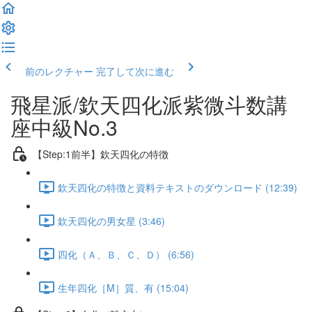
前のレクチャー
完了して次に進む
飛星派/欽天四化派紫微斗数講
座中級No.3
【Step:1前半】欽天四化の特徴
欽天四化の特徴と資料テキストのダウンロード (12:39)
欽天四化の男女星 (3:46)
四化（Ａ、Ｂ、Ｃ、Ｄ） (6:56)
生年四化［M］質、有 (15:04)