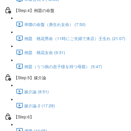
【Step:4】例題の命盤
串聯の命盤（庚生れ女命） (7:50)
例題 桃花男命（11時にご夫婦で来店）壬生れ (21:07)
例題 桃花女命 (9:31)
例題（うつ病の息子様を持つ母親） (5:47)
【Step:5】媒介論
媒介論 (8:51)
媒介論-2 (17:28)
【Step:6】
適職 (10:05)