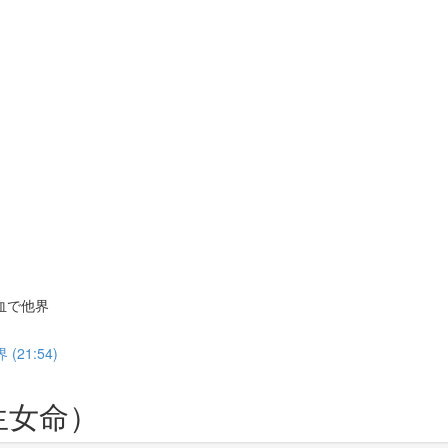
出血で他界
21:54)
生女命）