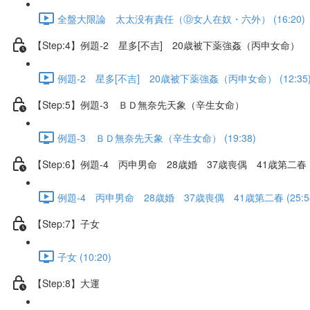
全盤大限論 太太没有責任（Ⓓ女人在奴・六外） (16:20)
【Step:4】例題-2 星多[不吉] 20歳被下薬強姦（丙申女命）
例題-2 星多[不吉] 20歳被下薬強姦（丙申女命） (12:35
【Step:5】例題-3 ＢＤ無奈先天象（辛生女命）
例題-3 ＢＤ無奈先天象（辛生女命） (19:38)
【Step:6】例題-4 丙申男命 28歳婚 37歳喪偶 41歳第二春
例題-4 丙申男命 28歳婚 37歳喪偶 41歳第二春 (25:5
【Step:7】子女
子女 (10:20)
【Step:8】大運