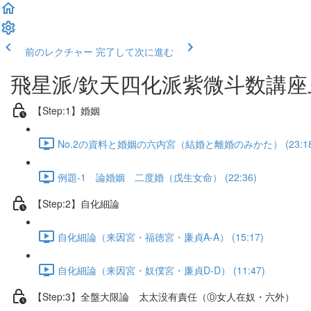
前のレクチャー
完了して次に進む
飛星派/欽天四化派紫微斗数講座上
【Step:1】婚姻
No.2の資料と婚姻の六内宮（結婚と離婚のみかた） (23:18
例題-1 論婚姻 二度婚（戊生女命） (22:36)
【Step:2】自化細論
自化細論（来因宮・福徳宮・廉貞A-A） (15:17)
自化細論（来因宮・奴僕宮・廉貞D-D） (11:47)
【Step:3】全盤大限論 太太没有責任（Ⓓ女人在奴・六外）