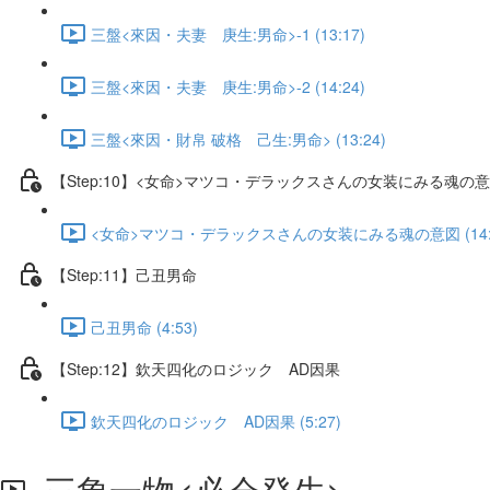
三盤<來因・夫妻 庚生:男命>-1 (13:17)
三盤<來因・夫妻 庚生:男命>-2 (14:24)
三盤<來因・財帛 破格 己生:男命> (13:24)
【Step:10】<女命>マツコ・デラックスさんの女装にみる魂の
<女命>マツコ・デラックスさんの女装にみる魂の意図 (14:4
【Step:11】己丑男命
己丑男命 (4:53)
【Step:12】欽天四化のロジック AD因果
欽天四化のロジック AD因果 (5:27)
三象一物<必会発生>