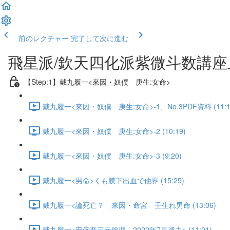
前のレクチャー
完了して次に進む
飛星派/欽天四化派紫微斗数講座上
【Step:1】戴九履一<來因・奴僕 庚生:女命>
戴九履一<來因・奴僕 庚生:女命>-1、No.3PDF資料 (11:1
戴九履一<來因・奴僕 庚生:女命>-2 (10:19)
戴九履一<來因・奴僕 庚生:女命>-3 (9:20)
戴九履一<男命>くも膜下出血で他界 (15:25)
戴九履一<論死亡？ 来因・命宮 壬生れ男命 (13:06)
戴九履一<安倍晋三元総理、2022年7月逝去> (11:01)