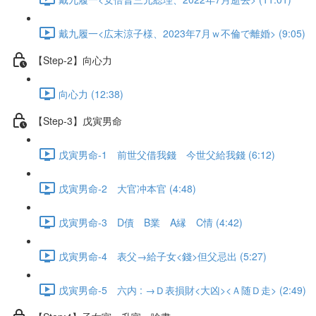
戴九履一<広末涼子様、2023年7月ｗ不倫で離婚> (9:05)
【Step-2】向心力
向心力 (12:38)
【Step-3】戊寅男命
戊寅男命-1 前世父借我錢 今世父給我錢 (6:12)
戊寅男命-2 大官冲本官 (4:48)
戊寅男命-3 D債 B業 A縁 C情 (4:42)
戊寅男命-4 表父→給子女<錢>但父忌出 (5:27)
戊寅男命-5 六内 : →Ｄ表損財<大凶><Ａ随Ｄ走> (2:49)