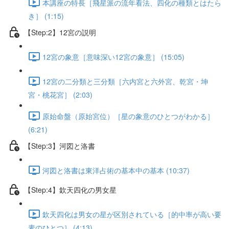
本講座の特長［飛星派の流年看法、四化の種類とはたら
き］ (1:15)
【Step:2】12宮の説明
12宮の象意［意味深い12宮の象意］ (15:05)
12宮の二分類と三分類［六内宮と六外宮、乾宮・坤
宮・桃花宮］ (2:03)
原始命盤（原始宮位）［星の象意のひとつがわかる］
(6:21)
【Step:3】河図と洛書
河図と洛書は東洋占術の基本中の基本 (10:37)
【Step:4】欽天四化の男女星
欽天四化は男女の星が区別されている［的中率が高い要
素のひとつ］ (4:13)