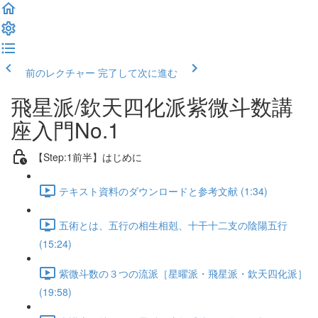
前のレクチャー
完了して次に進む
飛星派/欽天四化派紫微斗数講
座入門No.1
【Step:1前半】はじめに
テキスト資料のダウンロードと参考文献 (1:34)
五術とは、五行の相生相剋、十干十二支の陰陽五行
(15:24)
紫微斗数の３つの流派［星曜派・飛星派・欽天四化派］
(19:58)