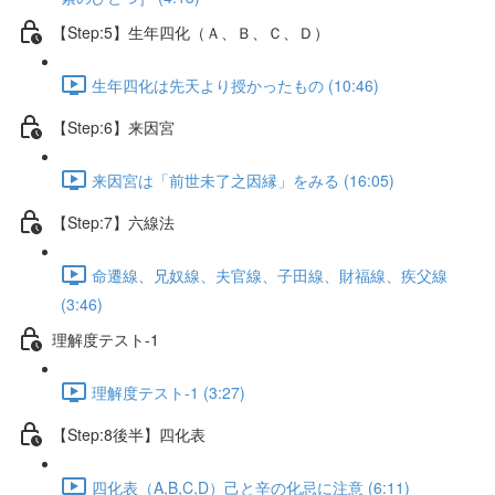
【Step:5】生年四化（Ａ、Ｂ、Ｃ、Ｄ）
生年四化は先天より授かったもの (10:46)
【Step:6】来因宮
来因宮は「前世未了之因縁」をみる (16:05)
【Step:7】六線法
命遷線、兄奴線、夫官線、子田線、財福線、疾父線
(3:46)
理解度テスト-1
理解度テスト-1 (3:27)
【Step:8後半】四化表
四化表（A,B,C,D）己と辛の化忌に注意 (6:11)