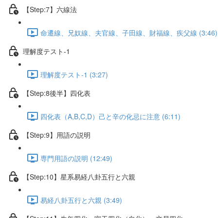
【Step:7】六線法
命遷線、兄奴線、夫官線、子田線、財福線、疾父線 (3:46)
理解度テスト-1
理解度テスト-1 (3:27)
【Step:8後半】四化表
四化表（A,B,C,D）己と辛の化忌に注意 (6:11)
【Step:9】用語の説明
専門用語の説明 (12:49)
【Step:10】星系易経八卦五行と六親
易経八卦五行と六親 (3:49)