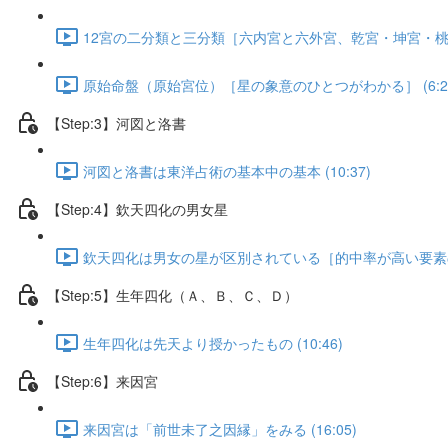
12宮の二分類と三分類［六内宮と六外宮、乾宮・坤宮・桃花宮］
原始命盤（原始宮位）［星の象意のひとつがわかる］ (6:2
【Step:3】河図と洛書
河図と洛書は東洋占術の基本中の基本 (10:37)
【Step:4】欽天四化の男女星
欽天四化は男女の星が区別されている［的中率が高い要素のひと
【Step:5】生年四化（Ａ、Ｂ、Ｃ、Ｄ）
生年四化は先天より授かったもの (10:46)
【Step:6】来因宮
来因宮は「前世未了之因縁」をみる (16:05)