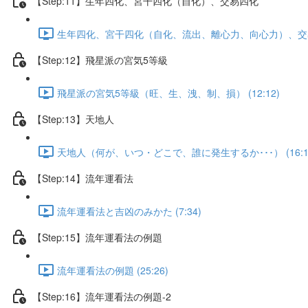
【Step:11】生年四化、宮干四化（自化）、交易四化
生年四化、宮干四化（自化、流出、離心力、向心力）、交易四化
【Step:12】飛星派の宮気5等級
飛星派の宮気5等級（旺、生、洩、制、損） (12:12)
【Step:13】天地人
天地人（何が、いつ・どこで、誰に発生するか･･･） (16:1
【Step:14】流年運看法
流年運看法と吉凶のみかた (7:34)
【Step:15】流年運看法の例題
流年運看法の例題 (25:26)
【Step:16】流年運看法の例題-2