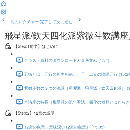
前のレクチャー
完了して次に進む
飛星派/欽天四化派紫微斗数講座入
【Step:1前半】はじめに
テキスト資料のダウンロードと参考文献 (1:34)
五術とは、五行の相生相剋、十干十二支の陰陽五行 (15:24
紫微斗数の３つの流派［星曜派・飛星派・欽天四化派］ (19:
本講座の特長［飛星派の流年看法、四化の種類とはたらき］ (
【Step:2】12宮の説明
12宮の象意［意味深い12宮の象意］ (15:05)