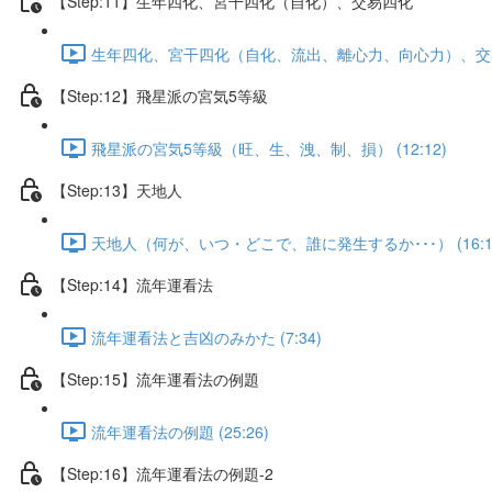
【Step:11】生年四化、宮干四化（自化）、交易四化
生年四化、宮干四化（自化、流出、離心力、向心力）、交易四化
【Step:12】飛星派の宮気5等級
飛星派の宮気5等級（旺、生、洩、制、損） (12:12)
【Step:13】天地人
天地人（何が、いつ・どこで、誰に発生するか･･･） (16:1
【Step:14】流年運看法
流年運看法と吉凶のみかた (7:34)
【Step:15】流年運看法の例題
流年運看法の例題 (25:26)
【Step:16】流年運看法の例題-2