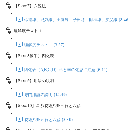
【Step:7】六線法
命遷線、兄奴線、夫官線、子田線、財福線、疾父線 (3:46)
理解度テスト-1
理解度テスト-1 (3:27)
【Step:8後半】四化表
四化表（A,B,C,D）己と辛の化忌に注意 (6:11)
【Step:9】用語の説明
専門用語の説明 (12:49)
【Step:10】星系易経八卦五行と六親
易経八卦五行と六親 (3:49)