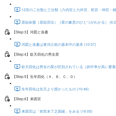
12宮の二分類と三分類［六内宮と六外宮、乾宮・坤宮・桃花宮］
原始命盤（原始宮位）［星の象意のひとつがわかる］ (6:2
【Step:3】河図と洛書
河図と洛書は東洋占術の基本中の基本 (10:37)
【Step:4】欽天四化の男女星
欽天四化は男女の星が区別されている［的中率が高い要素のひと
【Step:5】生年四化（Ａ、Ｂ、Ｃ、Ｄ）
生年四化は先天より授かったもの (10:46)
【Step:6】来因宮
来因宮は「前世未了之因縁」をみる (16:05)