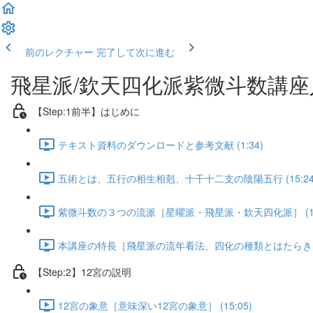
前のレクチャー
完了して次に進む
飛星派/欽天四化派紫微斗数講座入
【Step:1前半】はじめに
テキスト資料のダウンロードと参考文献 (1:34)
五術とは、五行の相生相剋、十干十二支の陰陽五行 (15:24
紫微斗数の３つの流派［星曜派・飛星派・欽天四化派］ (19:
本講座の特長［飛星派の流年看法、四化の種類とはたらき］ (
【Step:2】12宮の説明
12宮の象意［意味深い12宮の象意］ (15:05)