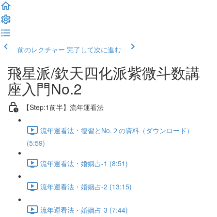
前のレクチャー
完了して次に進む
飛星派/欽天四化派紫微斗数講
座入門No.2
【Step:1前半】流年運看法
流年運看法・復習とNo.２の資料（ダウンロード）
(5:59)
流年運看法・婚姻占-1 (8:51)
流年運看法・婚姻占-2 (13:15)
流年運看法・婚姻占-3 (7:44)