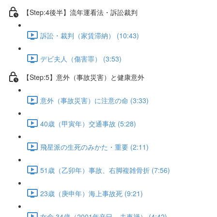
【Step:4後半】流年運看法・訴訟裁判
訴訟・裁判（家賃滞納） (10:43)
デビ夫人（傷害罪） (3:53)
【Step:5】意外（事故災害）と健康意外
意外（事故災害）に注意の命 (3:33)
40歳（甲寅年）交通事故 (5:28)
飛星派の生死のみかた・重要 (2:11)
51歳（乙卯年）事故、右脚複雑骨折 (7:56)
23歳（庚申年）海上事故死 (9:21)
女命 34歳（2001年辛巳、夫車禍） (4:42)