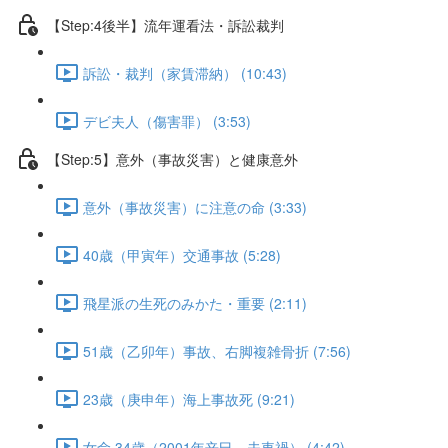
【Step:4後半】流年運看法・訴訟裁判
訴訟・裁判（家賃滞納） (10:43)
デビ夫人（傷害罪） (3:53)
【Step:5】意外（事故災害）と健康意外
意外（事故災害）に注意の命 (3:33)
40歳（甲寅年）交通事故 (5:28)
飛星派の生死のみかた・重要 (2:11)
51歳（乙卯年）事故、右脚複雑骨折 (7:56)
23歳（庚申年）海上事故死 (9:21)
女命 34歳（2001年辛巳、夫車禍） (4:42)