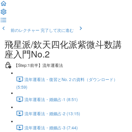
前のレクチャー
完了して次に進む
飛星派/欽天四化派紫微斗数講
座入門No.2
【Step:1前半】流年運看法
流年運看法・復習とNo.２の資料（ダウンロード）
(5:59)
流年運看法・婚姻占-1 (8:51)
流年運看法・婚姻占-2 (13:15)
流年運看法・婚姻占-3 (7:44)