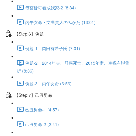
毎宮皆可看成我家-2 (8:34)
丙午女命・文曲貴人のみかた (13:01)
【Step:6】例題
例題-1 岡田有希子氏 (7:01)
例題-2 2014年夫、肝癌死亡、2015年妻、車禍左脚骨
折 (8:36)
例題-3 丙午女命 (6:56)
【Step:7】己丑男命
己丑男命-1 (4:57)
己丑男命-2 (2:41)