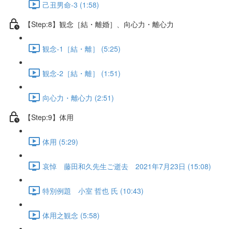
己丑男命-3 (1:58)
【Step:8】観念［結・離婚］、向心力・離心力
観念-1［結・離］ (5:25)
観念-2［結・離］ (1:51)
向心力・離心力 (2:51)
【Step:9】体用
体用 (5:29)
哀悼 藤田和久先生ご逝去 2021年7月23日 (15:08)
特別例題 小室 哲也 氏 (10:43)
体用之観念 (5:58)