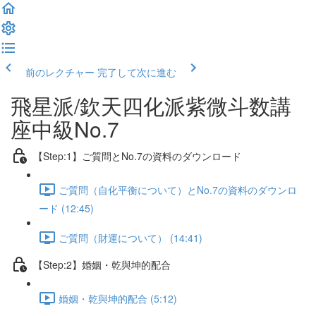
前のレクチャー
完了して次に進む
飛星派/欽天四化派紫微斗数講
座中級No.7
【Step:1】ご質問とNo.7の資料のダウンロード
ご質問（自化平衡について）とNo.7の資料のダウンロ
ード (12:45)
ご質問（財運について） (14:41)
【Step:2】婚姻・乾與坤的配合
婚姻・乾與坤的配合 (5:12)