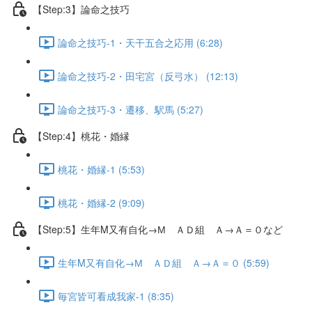
【Step:3】論命之技巧
論命之技巧-1・天干五合之応用 (6:28)
論命之技巧-2・田宅宮（反弓水） (12:13)
論命之技巧-3・遷移、駅馬 (5:27)
【Step:4】桃花・婚縁
桃花・婚縁-1 (5:53)
桃花・婚縁-2 (9:09)
【Step:5】生年M又有自化→М ＡＤ組 Ａ→Ａ＝０など
生年M又有自化→М ＡＤ組 Ａ→Ａ＝０ (5:59)
毎宮皆可看成我家-1 (8:35)