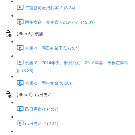
毎宮皆可看成我家-2 (8:34)
丙午女命・文曲貴人のみかた (13:01)
【Step:6】例題
例題-1 岡田有希子氏 (7:01)
例題-2 2014年夫、肝癌死亡、2015年妻、車禍左脚骨
折 (8:36)
例題-3 丙午女命 (6:56)
【Step:7】己丑男命
己丑男命-1 (4:57)
己丑男命-2 (2:41)