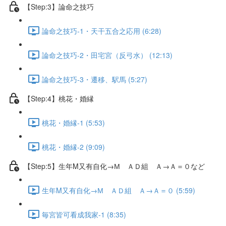
【Step:3】論命之技巧
論命之技巧-1・天干五合之応用 (6:28)
論命之技巧-2・田宅宮（反弓水） (12:13)
論命之技巧-3・遷移、駅馬 (5:27)
【Step:4】桃花・婚縁
桃花・婚縁-1 (5:53)
桃花・婚縁-2 (9:09)
【Step:5】生年M又有自化→М ＡＤ組 Ａ→Ａ＝０など
生年M又有自化→М ＡＤ組 Ａ→Ａ＝０ (5:59)
毎宮皆可看成我家-1 (8:35)