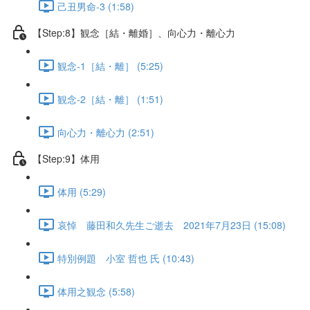
己丑男命-3 (1:58)
【Step:8】観念［結・離婚］、向心力・離心力
観念-1［結・離］ (5:25)
観念-2［結・離］ (1:51)
向心力・離心力 (2:51)
【Step:9】体用
体用 (5:29)
哀悼 藤田和久先生ご逝去 2021年7月23日 (15:08)
特別例題 小室 哲也 氏 (10:43)
体用之観念 (5:58)