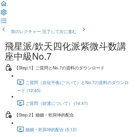
前のレクチャー
完了して次に進む
飛星派/欽天四化派紫微斗数講
座中級No.7
【Step:1】ご質問とNo.7の資料のダウンロード
ご質問（自化平衡について）とNo.7の資料のダウンロ
ード (12:45)
ご質問（財運について） (14:41)
【Step:2】婚姻・乾與坤的配合
婚姻・乾與坤的配合 (5:12)