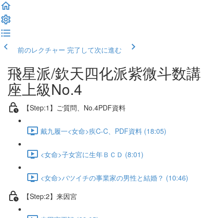
前のレクチャー
完了して次に進む
飛星派/欽天四化派紫微斗数講
座上級No.4
【Step:1】ご質問、No.4PDF資料
戴九履一<女命>疾C-C、PDF資料 (18:05)
<女命>子女宮に生年ＢＣＤ (8:01)
<女命>バツイチの事業家の男性と結婚？ (10:46)
【Step:2】来因宮