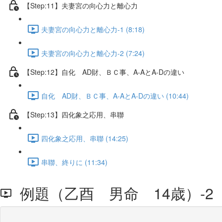
【Step:11】夫妻宮の向心力と離心力
夫妻宮の向心力と離心力-1 (8:18)
夫妻宮の向心力と離心力-2 (7:24)
【Step:12】自化 AD財、ＢＣ事、A-AとA-Dの違い
自化 AD財、ＢＣ事、A-AとA-Dの違い (10:44)
【Step:13】四化象之応用、串聯
四化象之応用、串聯 (14:25)
串聯、終りに (11:34)
例題（乙酉 男命 14歳）-2