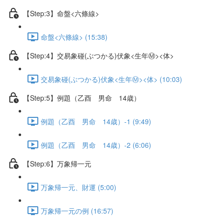
【Step:3】命盤<六條線>
命盤<六條線> (15:38)
【Step:4】交易象碰(ぶつかる)伏象<生年Ⓜ><体>
交易象碰(ぶつかる)伏象<生年Ⓜ><体> (10:03)
【Step:5】例題（乙酉 男命 14歳）
例題（乙酉 男命 14歳）-1 (9:49)
例題（乙酉 男命 14歳）-2 (6:06)
【Step:6】万象帰一元
万象帰一元、財運 (5:00)
万象帰一元の例 (16:57)