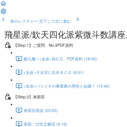
前のレクチャー
完了して次に進む
飛星派/欽天四化派紫微斗数講座上
【Step:1】ご質問、No.4PDF資料
戴九履一<女命>疾C-C、PDF資料 (18:05)
<女命>子女宮に生年ＢＣＤ (8:01)
<女命>バツイチの事業家の男性と結婚？ (10:46)
【Step:2】来因宮
来因宮再談 (23:05)
来因 : 12宮之解読 (6:16)