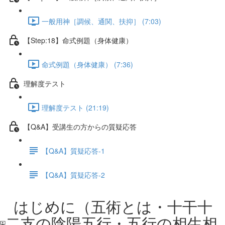
一般用神［調候、通関、扶抑］ (7:03)
【Step:18】命式例題（身体健康）
命式例題（身体健康） (7:36)
理解度テスト
理解度テスト (21:19)
【Q&A】受講生の方からの質疑応答
【Q&A】質疑応答-1
【Q&A】質疑応答-2
はじめに（五術とは・十干十
二支の陰陽五行・五行の相生相