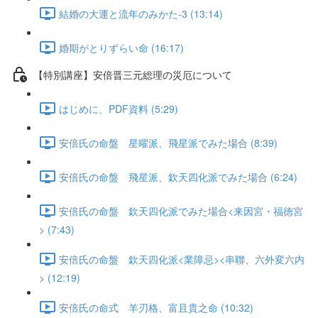
結婚の大運と流年のみかた-3 (13:14)
婚期がとりずらい命 (16:17)
【特別講座】安倍晋三元総理の災厄について
はじめに、PDF資料 (5:29)
安倍氏の命盤 星曜派、飛星派でみた場合 (8:39)
安倍氏の命盤 飛星派、欽天四化派でみた場合 (6:24)
安倍氏の命盤 欽天四化派でみた場合<来因宮・福徳宮
> (7:43)
安倍氏の命盤 欽天四化派<業障忌><串聯、六外変六内
> (12:19)
安倍氏の命式 羊刃格、富且貴之命 (10:32)