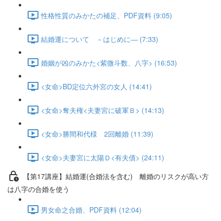
性格性質のみかたの補足、PDF資料 (9:05)
結婚運について －はじめに― (7:33)
婚姻が凶のみかた<紫微斗数、八字> (16:53)
<女命>BD定位六外宮の女人 (14:41)
<女命>奪夫権<夫妻宮に破軍Ｂ> (14:13)
<女命>勝間和代様 2回離婚 (11:39)
<女命>夫妻宮に太陽Ｄ<有夫債> (24:11)
【第17講座】結婚運(合婚法を含む) 離婚のリスクが高い方
は八字の合婚を使う
男女命之合婚、PDF資料 (12:04)