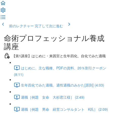
前のレクチャー
完了して次に進む
命術プロフェッショナル養成
講座
【第1講座】はじめに・来因宮と生年四化、自化でみた適職
はじめに、主な職種、PDFの資料、20％割引クーポン
(8:11)
生年四化でみた適職、適性適職のみかた[原則] (4:03)
適職［例題 女命 大杉君江様］ (2:49)
適職［例題 男命 経営コンサルタント K氏］ (2:09)