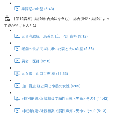
業障忌の命盤 (5:43)
【第19講座】結婚運(合婚法を含む) 総合演習・結婚によっ
て運が開ける人とは
元台湾総統 馬英九 氏、PDF資料 (9:12)
老舗の食品問屋に嫁いだ妻と夫の命盤 (5:33)
男命 医師 (6:18)
元女優 山口百恵 様 (11:33)
山口百恵 様と同じ命盤の女性 (6:09)
<特別例題>近親相姦で脳性麻痺 <男命> その1 (11:42)
<特別例題>近親相姦で脳性麻痺 <男命> その2 (5:13)