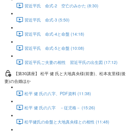
習近平氏 命式-2 空亡のみかた (8:30)
習近平氏 命式-3 (5:50)
習近平氏 命式-4と命盤 (14:18)
習近平氏 命式-5と命盤 (10:08)
習近平氏ご夫妻の相性 習近平氏の出生図 (17:12)
【第30講座】 松平 健 氏と大地真央様(前妻)、松本友里様(後
妻)の合婚ほか
松平 健 氏の八字、PDF資料 (11:38)
松平 健 氏の八字 －従児格－ (15:26)
松平健氏の命盤と大地真央様との相性 (11:48)