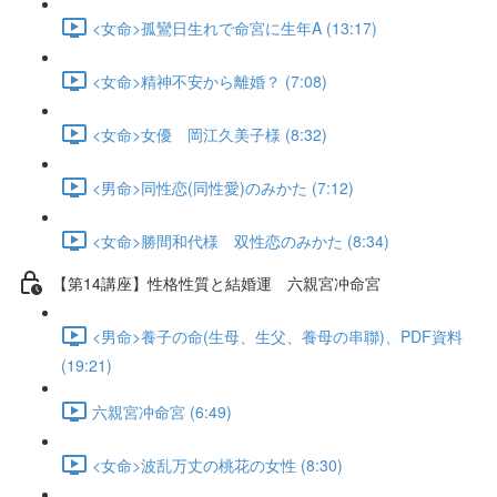
<女命>孤鸞日生れで命宮に生年A (13:17)
<女命>精神不安から離婚？ (7:08)
<女命>女優 岡江久美子様 (8:32)
<男命>同性恋(同性愛)のみかた (7:12)
<女命>勝間和代様 双性恋のみかた (8:34)
【第14講座】性格性質と結婚運 六親宮冲命宮
<男命>養子の命(生母、生父、養母の串聯)、PDF資料
(19:21)
六親宮冲命宮 (6:49)
<女命>波乱万丈の桃花の女性 (8:30)