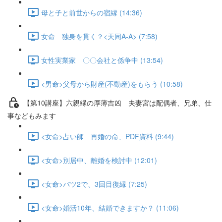
母と子と前世からの宿縁 (14:36)
女命 独身を貫く？<天同A-A> (7:58)
女性実業家 〇〇会社と係争中 (13:54)
<男命>父母から財産(不動産)をもらう (10:58)
【第10講座】六親縁の厚薄吉凶 夫妻宮は配偶者、兄弟、仕
事などもみます
<女命>占い師 再婚の命、PDF資料 (9:44)
<女命>別居中、離婚を検討中 (12:01)
<女命>バツ2で、3回目復縁 (7:25)
<女命>婚活10年、結婚できますか？ (11:06)