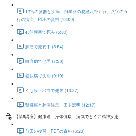
12宮の臓器と疾病、飛星派の易経八卦五行、八字の五
行の病症、PDFの資料 (13:00)
心筋梗塞で死去 (5:00)
肺癌で療養中 (5:54)
白血病で他界 (7:36)
糖尿病で失明 (9:10)
くも膜下出血で他界 (13:37)
腎臓癌と肺癌注意 田中宏明 (12:17)
【第6講座】健康運 身体健康、病気でとくに精神疾患
前回の復習、PDFの資料 (6:23)