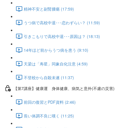
精神不安と副腎腫瘍 (17:59)
うつ病で高校中退･･･恋わずらい？ (11:59)
引きこもりで高校中退･･･原因は？ (18:13)
14年ほど前からうつ病を患う (9:10)
天梁は「寿星」同象自化注意 (4:59)
不登校から自殺未遂 (11:37)
【第7講座】健康運 身体健康、病気と意外(不慮の災害)
前回の復習とPDF資料 (2:46)
長い体調不良に嘆く (11:25)