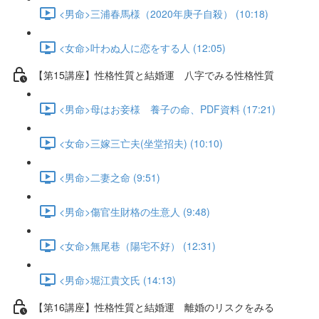
<男命>三浦春馬様（2020年庚子自殺） (10:18)
<女命>叶わぬ人に恋をする人 (12:05)
【第15講座】性格性質と結婚運 八字でみる性格性質
<男命>母はお妾様 養子の命、PDF資料 (17:21)
<女命>三嫁三亡夫(坐堂招夫) (10:10)
<男命>二妻之命 (9:51)
<男命>傷官生財格の生意人 (9:48)
<女命>無尾巷（陽宅不好） (12:31)
<男命>堀江貴文氏 (14:13)
【第16講座】性格性質と結婚運 離婚のリスクをみる