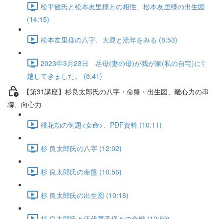
松平健氏と松本友里様との相性、松本友里様の出生図
(14:15)
松本友里様の八字、大運と流年をみる (8:53)
2023年3月23日 岳母(妻の母)が我が家(私の自宅)に引
越してきました。 (8:41)
【第31講座】杉良太郎氏の八字・命盤・出生図、離心力の串
聯、向心力
桃花劫の例題<女命>、PDF資料 (10:11)
杉 良太郎氏の八字 (12:02)
杉 良太郎氏の命盤 (10:56)
杉 良太郎氏の出生図 (10:18)
杉 良太郎氏と伍代夏子様との合婚 (12:59)