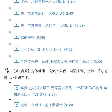
溺死 水難事故死・天機D-D (9:27)
夫、交通事故死 天機D-D (12:49)
夫、専業主夫 意外？ 天機D-D (10:59)
知的障害 (6:39)
ダウン症（21トリソミー） (4:08)
乳癌で死去、意外(不慮の災害)を防ぐために (13:55)
【第8講座】身体健康、病気で自殺・自殺未遂、空難、癌など
厳しい例題です。
牢獄之災(村木厚子 元厚労省局長、 KADOKAWA会長 角
川歴彦氏)、PDF資料 (9:37)
女命 金縛りにあう看護士 (8:38)