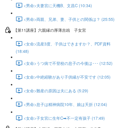
<男命>夫妻宮に天機B、文昌C (10:34)
<男命>両親、兄弟、妻、子供との関係は？ (25:55)
【第11講座】六親縁の厚薄吉凶 子女宮
<女命>流産3度、子供はできますか？、PDF資料
(18:48)
<女命>うつ病で不登校の息子の今後は･･･ (12:52)
<女命>中絶経験があり子供縁が不安です (12:05)
<女命>難産の原因は夫にある (5:29)
<男命>息子は精神病院10年、娘は夭折 (12:04)
<女命>子女宮に生年C➡不一定有孩子 (17:49)