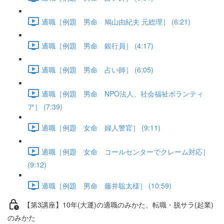
適職［例題 男命 鳩山由紀夫 元総理］ (6:21)
適職［例題 男命 銀行員］ (4:17)
適職［例題 男命 占い師］ (6:05)
適職［例題 男命 NPO法人、社会福祉ボランティ
ア］ (7:39)
適職［例題 女命 婦人警官］ (9:11)
適職［例題 女命 コールセンターでクレーム対応］
(9:12)
適職［例題 男命 藤井聡太様］ (10:59)
【第3講座】10年(大運)の適職のみかた、転職・脱サラ(起業)
のみかた