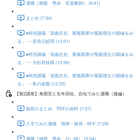
適職［例題 男命 音楽教師］ (9:41)
まとめ (7:34)
●特別講義「昌曲左右、業報因果や冤親債主の因縁をみ
る」･･･安倍元総理 (12:01)
●特別講義「昌曲左右、業報因果や冤親債主の因縁をみ
る」･･･大杉君枝様 (10:56)
●特別講義「昌曲左右、業報因果や冤親債主の因縁をみ
る」･･･私の命盤 (12:25)
【第2講座】来因宮と生年四化、自化でみた適職（後編）
前回のまとめ、PDFの資料 (7:37)
八字でみた適職 用神・格局・時干 (7:29)
適職［例題 男命 占い師］ (5:54)