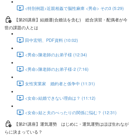
<特別例題>近親相姦で脳性麻痺 <男命> その3 (5:29)
【第20講座】結婚運(合婚法を含む) 総合演習・配偶者が今
世の課題の人とは
田中宏明、PDF資料 (10:02)
<男命>陳老師のお弟子様 (12:34)
<男命>陳老師のお弟子様-2 (7:16)
女性実業家 婚約者と係争中 (11:31)
<女命>結婚できない理由は？ (11:12)
<女命>姑と夫のべったりの関係に悩む？ (12:31)
【第21講座】運気運勢 はじめに・運気運勢はほぼ生れなが
らに決まっている？