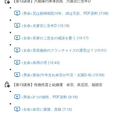
【第12講座】六親縁の厚薄吉凶 六親宮に生年D
<男命>兄は精神病院10年、姉は夭折、PDF資料 (7:08)
<女命>夫妻宮に生年D (12:19)
<女命>良家のご息女の縁談を憂う (10:17)
<女命>美容施術のフランチャイズの運営は？ (10:01)
<女命>体用の理 (12:43)
<男命>業命(午年生れ命宮が午宮・太陽D-A) (15:59)
【第13講座】性格性質と結婚運 命宮、疾厄宮、福徳宮
<男命>2つの個性、PDF資料 (9:19)
<女命>命宮に紫微、貪狼 (7:12)