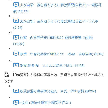
夫が自殺、後を追うように妻は溺死(自殺？)･･･紫微斗
数 (16:11)
夫が自殺、後を追うように妻は溺死(自殺？)･･･八字
(8:39)
作家 向田邦子様(1981.8.22 飛行機墜落で他界)
(10:32)
歌手 中森明菜様(1989.7.11 25歳 自殺未遂) (6:15)
逸見 政孝 氏 スキルス胃癌で逝去 (11:03)
【第9講座】六親縁の厚薄吉凶 父母宮は両親や訴訟・裁判を
みます
秋葉原通り魔事件の犯人 Ｋ氏、PDF資料 (20:34)
<女命>強迫性障害で通院中 (7:31)