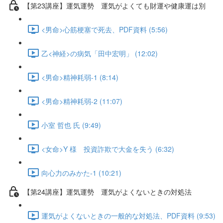
【第23講座】運気運勢 運気がよくても財運や健康運は別
<男命>心筋梗塞で死去、PDF資料 (5:56)
乙<神経>の病気「田中宏明」 (12:02)
<男命>精神耗弱-1 (8:14)
<男命>精神耗弱-2 (11:07)
小室 哲也 氏 (9:49)
<女命>Y 様 投資詐欺で大金を失う (6:32)
向心力のみかた-1 (10:21)
【第24講座】運気運勢 運気がよくないときの対処法
運気がよくないときの一般的な対処法、PDF資料 (9:53)