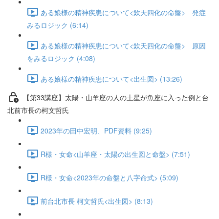
ある娘様の精神疾患について<欽天四化の命盤> 発症
みるロジック (6:14)
ある娘様の精神疾患について<欽天四化の命盤> 原因
をみるロジック (4:08)
ある娘様の精神疾患について<出生図> (13:26)
【第33講座】太陽・山羊座の人の土星が魚座に入った例と台
北前市長の柯文哲氏
2023年の田中宏明、PDF資料 (9:25)
R様・女命<山羊座・太陽の出生図と命盤> (7:51)
R様・女命<2023年の命盤と八字命式> (5:09)
前台北市長 柯文哲氏<出生図> (8:13)