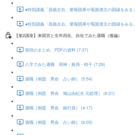
●特別講義「昌曲左右、業報因果や冤親債主の因縁をみる」･･･
●特別講義「昌曲左右、業報因果や冤親債主の因縁をみる」･･･
【第2講座】来因宮と生年四化、自化でみた適職（後編）
前回のまとめ、PDFの資料 (7:37)
八字でみた適職 用神・格局・時干 (7:29)
適職［例題 男命 占い師］ (5:54)
適職［例題 男命 鳩山由紀夫 元総理］ (6:21)
適職［例題 男命 銀行員］ (4:17)
適職［例題 男命 占い師］ (6:05)