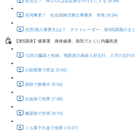
自営は？ BCの人は固定費をかけずにする (8:56)
共同事業？ 社会保険労務士事務所 所長 (9:34)
自営(個人事業主)は？ デイトレーダー、第4回講義のまとめ (
【第5講座】健康運 身体健康、病気でとくに内臓疾患
12宮の臓器と疾病、飛星派の易経八卦五行、八字の五行の病症、
心筋梗塞で死去 (5:00)
肺癌で療養中 (5:54)
白血病で他界 (7:36)
糖尿病で失明 (9:10)
くも膜下出血で他界 (13:37)