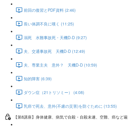
前回の復習とPDF資料 (2:46)
長い体調不良に嘆く (11:25)
溺死 水難事故死・天機D-D (9:27)
夫、交通事故死 天機D-D (12:49)
夫、専業主夫 意外？ 天機D-D (10:59)
知的障害 (6:39)
ダウン症（21トリソミー） (4:08)
乳癌で死去、意外(不慮の災害)を防ぐために (13:55)
【第8講座】身体健康、病気で自殺・自殺未遂、空難、癌など