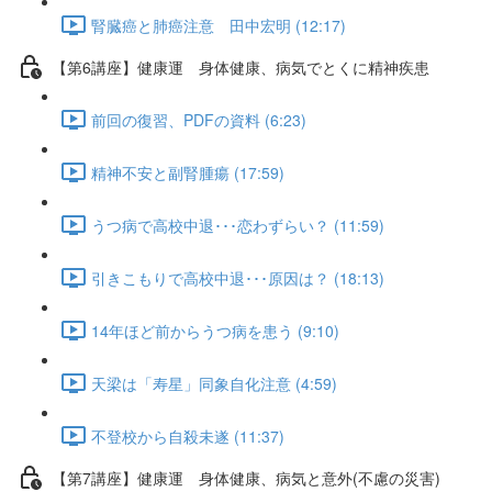
腎臓癌と肺癌注意 田中宏明 (12:17)
【第6講座】健康運 身体健康、病気でとくに精神疾患
前回の復習、PDFの資料 (6:23)
精神不安と副腎腫瘍 (17:59)
うつ病で高校中退･･･恋わずらい？ (11:59)
引きこもりで高校中退･･･原因は？ (18:13)
14年ほど前からうつ病を患う (9:10)
天梁は「寿星」同象自化注意 (4:59)
不登校から自殺未遂 (11:37)
【第7講座】健康運 身体健康、病気と意外(不慮の災害)