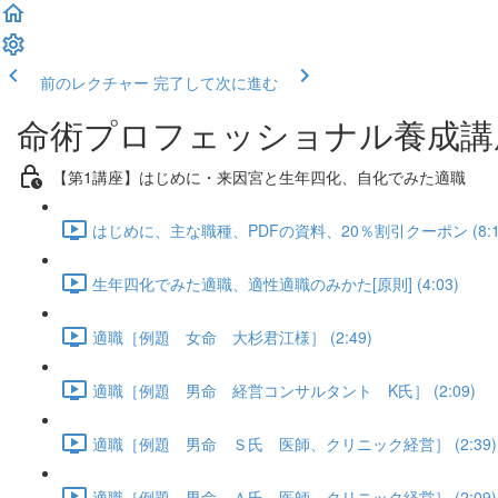
前のレクチャー
完了して次に進む
命術プロフェッショナル養成講
【第1講座】はじめに・来因宮と生年四化、自化でみた適職
はじめに、主な職種、PDFの資料、20％割引クーポン (8:1
生年四化でみた適職、適性適職のみかた[原則] (4:03)
適職［例題 女命 大杉君江様］ (2:49)
適職［例題 男命 経営コンサルタント K氏］ (2:09)
適職［例題 男命 Ｓ氏 医師、クリニック経営］ (2:39)
適職［例題 男命 Ａ氏 医師、クリニック経営］ (2:09)