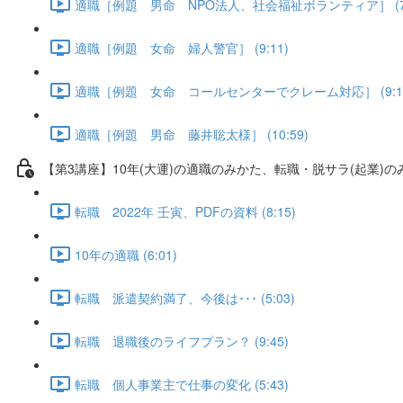
適職［例題 男命 NPO法人、社会福祉ボランティア］ (7:
適職［例題 女命 婦人警官］ (9:11)
適職［例題 女命 コールセンターでクレーム対応］ (9:1
適職［例題 男命 藤井聡太様］ (10:59)
【第3講座】10年(大運)の適職のみかた、転職・脱サラ(起業)の
転職 2022年 壬寅、PDFの資料 (8:15)
10年の適職 (6:01)
転職 派遣契約満了、今後は･･･ (5:03)
転職 退職後のライフプラン？ (9:45)
転職 個人事業主で仕事の変化 (5:43)