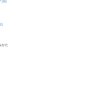
39)
2)
みかた