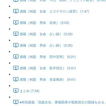
適職［例題 女命 エステサロン経営］ (1:47)
適職［例題 男命 役者］ (2:03)
適職［例題 女命 占い師］ (3:35)
適職［例題 男命 占い師］ (3:35)
適職［例題 男命 田中宏明］ (5:21)
適職［例題 女命 医学部生］ (3:41)
適職［例題 男命 音楽教師］ (9:41)
まとめ (7:34)
●特別講義「昌曲左右、業報因果や冤親債主の因縁をみる」･･･