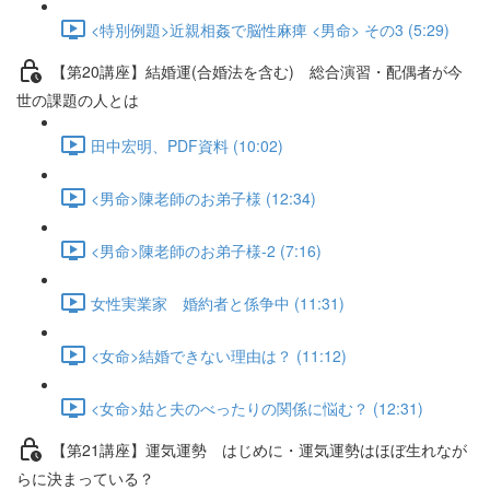
<特別例題>近親相姦で脳性麻痺 <男命> その3 (5:29)
【第20講座】結婚運(合婚法を含む) 総合演習・配偶者が今
世の課題の人とは
田中宏明、PDF資料 (10:02)
<男命>陳老師のお弟子様 (12:34)
<男命>陳老師のお弟子様-2 (7:16)
女性実業家 婚約者と係争中 (11:31)
<女命>結婚できない理由は？ (11:12)
<女命>姑と夫のべったりの関係に悩む？ (12:31)
【第21講座】運気運勢 はじめに・運気運勢はほぼ生れなが
らに決まっている？