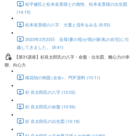
松平健氏と松本友里様との相性、松本友里様の出生図
(14:15)
松本友里様の八字、大運と流年をみる (8:53)
2023年3月23日 岳母(妻の母)が我が家(私の自宅)に引
越してきました。 (8:41)
【第31講座】杉良太郎氏の八字・命盤・出生図、離心力の串
聯、向心力
桃花劫の例題<女命>、PDF資料 (10:11)
杉 良太郎氏の八字 (12:02)
杉 良太郎氏の命盤 (10:56)
杉 良太郎氏の出生図 (10:18)
杉 良太郎氏と伍代夏子様との合婚 (12:59)