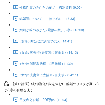
性格性質のみかたの補足、PDF資料 (9:05)
結婚運について －はじめに― (7:33)
婚姻が凶のみかた<紫微斗数、八字> (16:53)
<女命>BD定位六外宮の女人 (14:41)
<女命>奪夫権<夫妻宮に破軍Ｂ> (14:13)
<女命>勝間和代様 2回離婚 (11:39)
<女命>夫妻宮に太陽Ｄ<有夫債> (24:11)
【第17講座】結婚運(合婚法を含む) 離婚のリスクが高い方
は八字の合婚を使う
男女命之合婚、PDF資料 (12:04)