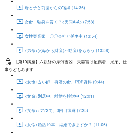
母と子と前世からの宿縁 (14:36)
女命 独身を貫く？<天同A-A> (7:58)
女性実業家 〇〇会社と係争中 (13:54)
<男命>父母から財産(不動産)をもらう (10:58)
【第10講座】六親縁の厚薄吉凶 夫妻宮は配偶者、兄弟、仕
事などもみます
<女命>占い師 再婚の命、PDF資料 (9:44)
<女命>別居中、離婚を検討中 (12:01)
<女命>バツ2で、3回目復縁 (7:25)
<女命>婚活10年、結婚できますか？ (11:06)