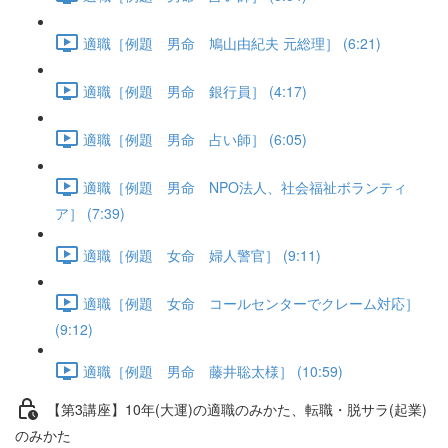
適職［例題 男命 鳩山由紀夫 元総理］ (6:21)
適職［例題 男命 銀行員］ (4:17)
適職［例題 男命 占い師］ (6:05)
適職［例題 男命 NPO法人、社会福祉ボランティ
ア］ (7:39)
適職［例題 女命 婦人警官］ (9:11)
適職［例題 女命 コールセンターでクレーム対応］
(9:12)
適職［例題 男命 藤井聡太様］ (10:59)
【第3講座】10年(大運)の適職のみかた、転職・脱サラ(起業)
のみかた