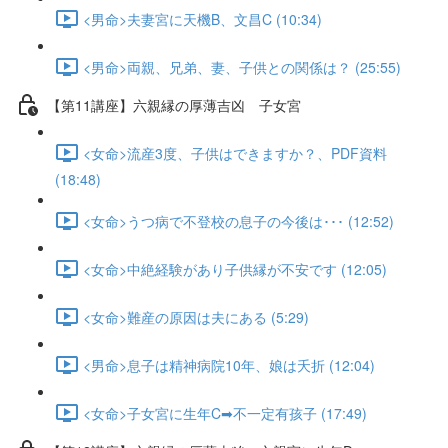
<男命>夫妻宮に天機B、文昌C (10:34)
<男命>両親、兄弟、妻、子供との関係は？ (25:55)
【第11講座】六親縁の厚薄吉凶 子女宮
<女命>流産3度、子供はできますか？、PDF資料
(18:48)
<女命>うつ病で不登校の息子の今後は･･･ (12:52)
<女命>中絶経験があり子供縁が不安です (12:05)
<女命>難産の原因は夫にある (5:29)
<男命>息子は精神病院10年、娘は夭折 (12:04)
<女命>子女宮に生年C➡不一定有孩子 (17:49)