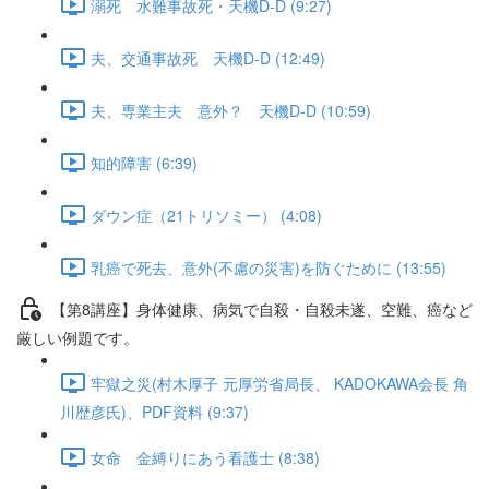
溺死 水難事故死・天機D-D (9:27)
夫、交通事故死 天機D-D (12:49)
夫、専業主夫 意外？ 天機D-D (10:59)
知的障害 (6:39)
ダウン症（21トリソミー） (4:08)
乳癌で死去、意外(不慮の災害)を防ぐために (13:55)
【第8講座】身体健康、病気で自殺・自殺未遂、空難、癌など
厳しい例題です。
牢獄之災(村木厚子 元厚労省局長、 KADOKAWA会長 角
川歴彦氏)、PDF資料 (9:37)
女命 金縛りにあう看護士 (8:38)