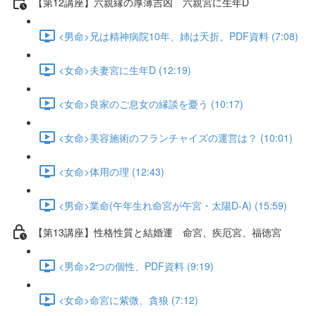
【第12講座】六親縁の厚薄吉凶 六親宮に生年D
<男命>兄は精神病院10年、姉は夭折、PDF資料 (7:08)
<女命>夫妻宮に生年D (12:19)
<女命>良家のご息女の縁談を憂う (10:17)
<女命>美容施術のフランチャイズの運営は？ (10:01)
<女命>体用の理 (12:43)
<男命>業命(午年生れ命宮が午宮・太陽D-A) (15:59)
【第13講座】性格性質と結婚運 命宮、疾厄宮、福徳宮
<男命>2つの個性、PDF資料 (9:19)
<女命>命宮に紫微、貪狼 (7:12)