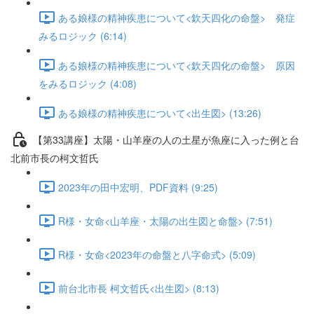
ある娘様の精神疾患について<欽天四化の命盤> 発症
みるロジック (6:14)
ある娘様の精神疾患について<欽天四化の命盤> 原因
をみるロジック (4:08)
ある娘様の精神疾患について<出生図> (13:26)
【第33講座】太陽・山羊座の人の土星が魚座に入った例と台
北前市長の柯文哲氏
2023年の田中宏明、PDF資料 (9:25)
R様・女命<山羊座・太陽の出生図と命盤> (7:51)
R様・女命<2023年の命盤と八字命式> (5:09)
前台北市長 柯文哲氏<出生図> (8:13)