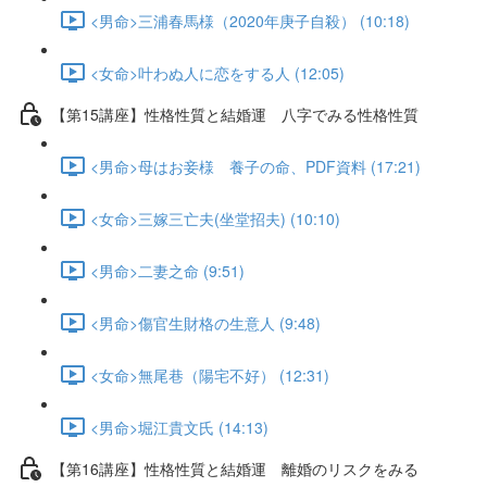
<男命>三浦春馬様（2020年庚子自殺） (10:18)
<女命>叶わぬ人に恋をする人 (12:05)
【第15講座】性格性質と結婚運 八字でみる性格性質
<男命>母はお妾様 養子の命、PDF資料 (17:21)
<女命>三嫁三亡夫(坐堂招夫) (10:10)
<男命>二妻之命 (9:51)
<男命>傷官生財格の生意人 (9:48)
<女命>無尾巷（陽宅不好） (12:31)
<男命>堀江貴文氏 (14:13)
【第16講座】性格性質と結婚運 離婚のリスクをみる