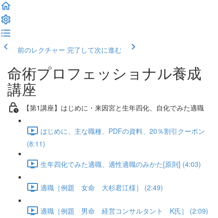
前のレクチャー
完了して次に進む
命術プロフェッショナル養成
講座
【第1講座】はじめに・来因宮と生年四化、自化でみた適職
はじめに、主な職種、PDFの資料、20％割引クーポン
(8:11)
生年四化でみた適職、適性適職のみかた[原則] (4:03)
適職［例題 女命 大杉君江様］ (2:49)
適職［例題 男命 経営コンサルタント K氏］ (2:09)