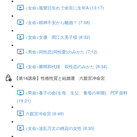
<女命>孤鸞日生れで命宮に生年A (13:17)
<女命>精神不安から離婚？ (7:08)
<女命>女優 岡江久美子様 (8:32)
<男命>同性恋(同性愛)のみかた (7:12)
<女命>勝間和代様 双性恋のみかた (8:34)
【第14講座】性格性質と結婚運 六親宮冲命宮
<男命>養子の命(生母、生父、養母の串聯)、PDF資料
(19:21)
六親宮冲命宮 (6:49)
<女命>波乱万丈の桃花の女性 (8:30)