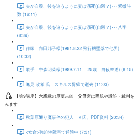
夫が自殺、後を追うように妻は溺死(自殺？)･･･紫微斗
数 (16:11)
夫が自殺、後を追うように妻は溺死(自殺？)･･･八字
(8:39)
作家 向田邦子様(1981.8.22 飛行機墜落で他界)
(10:32)
歌手 中森明菜様(1989.7.11 25歳 自殺未遂) (6:15)
逸見 政孝 氏 スキルス胃癌で逝去 (11:03)
【第9講座】六親縁の厚薄吉凶 父母宮は両親や訴訟・裁判を
みます
秋葉原通り魔事件の犯人 Ｋ氏、PDF資料 (20:34)
<女命>強迫性障害で通院中 (7:31)