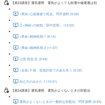
【第23講座】運気運勢 運気がよくても財運や健康運は別
<男命>心筋梗塞で死去、PDF資料 (5:56)
乙<神経>の病気「田中宏明」 (12:02)
<男命>精神耗弱-1 (8:14)
<男命>精神耗弱-2 (11:07)
小室 哲也 氏 (9:49)
<女命>Y 様 投資詐欺で大金を失う (6:32)
向心力のみかた-1 (10:21)
【第24講座】運気運勢 運気がよくないときの対処法
運気がよくないときの一般的な対処法、PDF資料 (9:53)