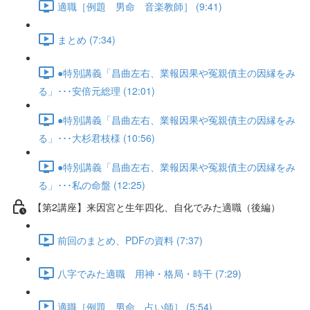
適職［例題 男命 音楽教師］ (9:41)
まとめ (7:34)
●特別講義「昌曲左右、業報因果や冤親債主の因縁をみ
る」･･･安倍元総理 (12:01)
●特別講義「昌曲左右、業報因果や冤親債主の因縁をみ
る」･･･大杉君枝様 (10:56)
●特別講義「昌曲左右、業報因果や冤親債主の因縁をみ
る」･･･私の命盤 (12:25)
【第2講座】来因宮と生年四化、自化でみた適職（後編）
前回のまとめ、PDFの資料 (7:37)
八字でみた適職 用神・格局・時干 (7:29)
適職［例題 男命 占い師］ (5:54)