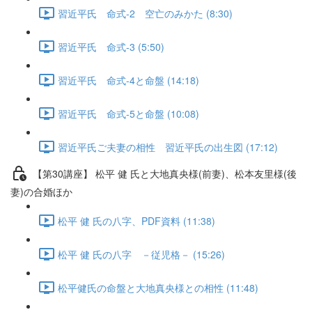
習近平氏 命式-2 空亡のみかた (8:30)
習近平氏 命式-3 (5:50)
習近平氏 命式-4と命盤 (14:18)
習近平氏 命式-5と命盤 (10:08)
習近平氏ご夫妻の相性 習近平氏の出生図 (17:12)
【第30講座】 松平 健 氏と大地真央様(前妻)、松本友里様(後
妻)の合婚ほか
松平 健 氏の八字、PDF資料 (11:38)
松平 健 氏の八字 －従児格－ (15:26)
松平健氏の命盤と大地真央様との相性 (11:48)