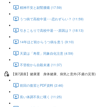
精神不安と副腎腫瘍 (17:59)
うつ病で高校中退･･･恋わずらい？ (11:59)
引きこもりで高校中退･･･原因は？ (18:13)
14年ほど前からうつ病を患う (9:10)
天梁は「寿星」同象自化注意 (4:59)
不登校から自殺未遂 (11:37)
【第7講座】健康運 身体健康、病気と意外(不慮の災害)
前回の復習とPDF資料 (2:46)
長い体調不良に嘆く (11:25)