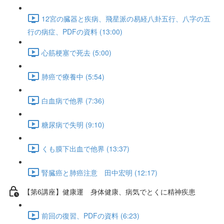
12宮の臓器と疾病、飛星派の易経八卦五行、八字の五
行の病症、PDFの資料 (13:00)
心筋梗塞で死去 (5:00)
肺癌で療養中 (5:54)
白血病で他界 (7:36)
糖尿病で失明 (9:10)
くも膜下出血で他界 (13:37)
腎臓癌と肺癌注意 田中宏明 (12:17)
【第6講座】健康運 身体健康、病気でとくに精神疾患
前回の復習、PDFの資料 (6:23)