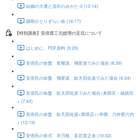
結婚の大運と流年のみかた-3 (13:14)
婚期がとりずらい命 (16:17)
【特別講座】安倍晋三元総理の災厄について
はじめに、PDF資料 (5:29)
安倍氏の命盤 星曜派、飛星派でみた場合 (8:39)
安倍氏の命盤 飛星派、欽天四化派でみた場合 (6:24)
安倍氏の命盤 欽天四化派でみた場合<来因宮・福徳宮
> (7:43)
安倍氏の命盤 欽天四化派<業障忌><串聯、六外変六内
> (12:19)
安倍氏の命式 羊刃格、富且貴之命 (10:32)