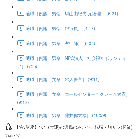
適職［例題 男命 鳩山由紀夫 元総理］ (6:21)
適職［例題 男命 銀行員］ (4:17)
適職［例題 男命 占い師］ (6:05)
適職［例題 男命 NPO法人、社会福祉ボランティ
ア］ (7:39)
適職［例題 女命 婦人警官］ (9:11)
適職［例題 女命 コールセンターでクレーム対応］
(9:12)
適職［例題 男命 藤井聡太様］ (10:59)
【第3講座】10年(大運)の適職のみかた、転職・脱サラ(起業)
のみかた