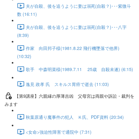
夫が自殺、後を追うように妻は溺死(自殺？)･･･紫微斗
数 (16:11)
夫が自殺、後を追うように妻は溺死(自殺？)･･･八字
(8:39)
作家 向田邦子様(1981.8.22 飛行機墜落で他界)
(10:32)
歌手 中森明菜様(1989.7.11 25歳 自殺未遂) (6:15)
逸見 政孝 氏 スキルス胃癌で逝去 (11:03)
【第9講座】六親縁の厚薄吉凶 父母宮は両親や訴訟・裁判を
みます
秋葉原通り魔事件の犯人 Ｋ氏、PDF資料 (20:34)
<女命>強迫性障害で通院中 (7:31)