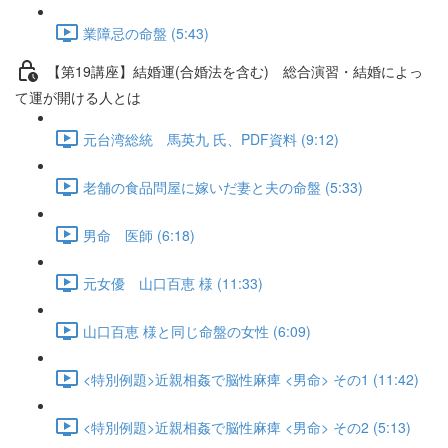
業障忌の命盤 (5:43)
【第19講座】結婚運(合婚法を含む) 総合演習・結婚によっ
て運が開ける人とは
元台湾総統 馬英九 氏、PDF資料 (9:12)
老舗の食品問屋に嫁いだ妻と夫の命盤 (5:33)
男命 医師 (6:18)
元女優 山口百恵 様 (11:33)
山口百恵 様と同じ命盤の女性 (6:09)
<特別例題>近親相姦で脳性麻痺 <男命> その1 (11:42)
<特別例題>近親相姦で脳性麻痺 <男命> その2 (5:13)