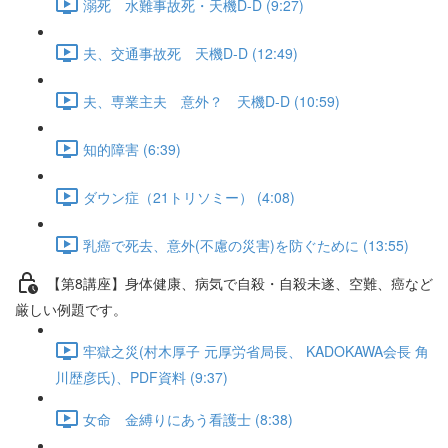
溺死 水難事故死・天機D-D (9:27)
夫、交通事故死 天機D-D (12:49)
夫、専業主夫 意外？ 天機D-D (10:59)
知的障害 (6:39)
ダウン症（21トリソミー） (4:08)
乳癌で死去、意外(不慮の災害)を防ぐために (13:55)
【第8講座】身体健康、病気で自殺・自殺未遂、空難、癌など
厳しい例題です。
牢獄之災(村木厚子 元厚労省局長、 KADOKAWA会長 角
川歴彦氏)、PDF資料 (9:37)
女命 金縛りにあう看護士 (8:38)