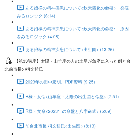
ある娘様の精神疾患について<欽天四化の命盤> 発症
みるロジック (6:14)
ある娘様の精神疾患について<欽天四化の命盤> 原因
をみるロジック (4:08)
ある娘様の精神疾患について<出生図> (13:26)
【第33講座】太陽・山羊座の人の土星が魚座に入った例と台
北前市長の柯文哲氏
2023年の田中宏明、PDF資料 (9:25)
R様・女命<山羊座・太陽の出生図と命盤> (7:51)
R様・女命<2023年の命盤と八字命式> (5:09)
前台北市長 柯文哲氏<出生図> (8:13)