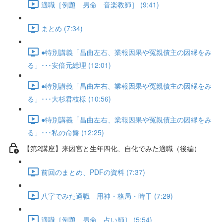
適職［例題 男命 音楽教師］ (9:41)
まとめ (7:34)
●特別講義「昌曲左右、業報因果や冤親債主の因縁をみ
る」･･･安倍元総理 (12:01)
●特別講義「昌曲左右、業報因果や冤親債主の因縁をみ
る」･･･大杉君枝様 (10:56)
●特別講義「昌曲左右、業報因果や冤親債主の因縁をみ
る」･･･私の命盤 (12:25)
【第2講座】来因宮と生年四化、自化でみた適職（後編）
前回のまとめ、PDFの資料 (7:37)
八字でみた適職 用神・格局・時干 (7:29)
適職［例題 男命 占い師］ (5:54)