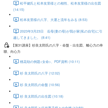
松平健氏と松本友里様との相性、松本友里様の出生図
(14:15)
松本友里様の八字、大運と流年をみる (8:53)
2023年3月23日 岳母(妻の母)が我が家(私の自宅)に引
越してきました。 (8:41)
【第31講座】杉良太郎氏の八字・命盤・出生図、離心力の串
聯、向心力
桃花劫の例題<女命>、PDF資料 (10:11)
杉 良太郎氏の八字 (12:02)
杉 良太郎氏の命盤 (10:56)
杉 良太郎氏の出生図 (10:18)
杉 良太郎氏と伍代夏子様との合婚 (12:59)