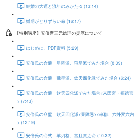
結婚の大運と流年のみかた-3 (13:14)
婚期がとりずらい命 (16:17)
【特別講座】安倍晋三元総理の災厄について
はじめに、PDF資料 (5:29)
安倍氏の命盤 星曜派、飛星派でみた場合 (8:39)
安倍氏の命盤 飛星派、欽天四化派でみた場合 (6:24)
安倍氏の命盤 欽天四化派でみた場合<来因宮・福徳宮
> (7:43)
安倍氏の命盤 欽天四化派<業障忌><串聯、六外変六内
> (12:19)
安倍氏の命式 羊刃格、富且貴之命 (10:32)