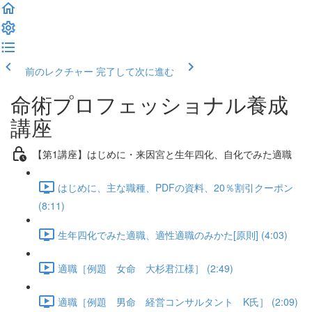
前のレクチャー
完了して次に進む
命術プロフェッショナル養成
講座
【第1講座】はじめに・来因宮と生年四化、自化でみた適職
はじめに、主な職種、PDFの資料、20％割引クーポン
(8:11)
生年四化でみた適職、適性適職のみかた[原則] (4:03)
適職［例題 女命 大杉君江様］ (2:49)
適職［例題 男命 経営コンサルタント K氏］ (2:09)