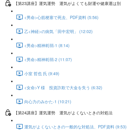
【第23講座】運気運勢 運気がよくても財運や健康運は別
<男命>心筋梗塞で死去、PDF資料 (5:56)
乙<神経>の病気「田中宏明」 (12:02)
<男命>精神耗弱-1 (8:14)
<男命>精神耗弱-2 (11:07)
小室 哲也 氏 (9:49)
<女命>Y 様 投資詐欺で大金を失う (6:32)
向心力のみかた-1 (10:21)
【第24講座】運気運勢 運気がよくないときの対処法
運気がよくないときの一般的な対処法、PDF資料 (9:53)