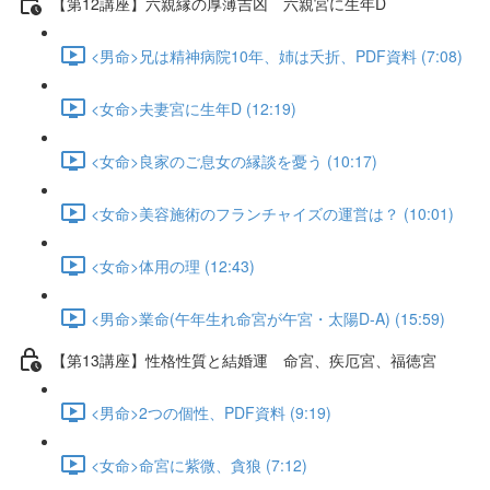
【第12講座】六親縁の厚薄吉凶 六親宮に生年D
<男命>兄は精神病院10年、姉は夭折、PDF資料 (7:08)
<女命>夫妻宮に生年D (12:19)
<女命>良家のご息女の縁談を憂う (10:17)
<女命>美容施術のフランチャイズの運営は？ (10:01)
<女命>体用の理 (12:43)
<男命>業命(午年生れ命宮が午宮・太陽D-A) (15:59)
【第13講座】性格性質と結婚運 命宮、疾厄宮、福徳宮
<男命>2つの個性、PDF資料 (9:19)
<女命>命宮に紫微、貪狼 (7:12)