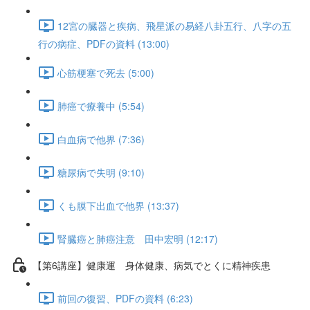
12宮の臓器と疾病、飛星派の易経八卦五行、八字の五
行の病症、PDFの資料 (13:00)
心筋梗塞で死去 (5:00)
肺癌で療養中 (5:54)
白血病で他界 (7:36)
糖尿病で失明 (9:10)
くも膜下出血で他界 (13:37)
腎臓癌と肺癌注意 田中宏明 (12:17)
【第6講座】健康運 身体健康、病気でとくに精神疾患
前回の復習、PDFの資料 (6:23)