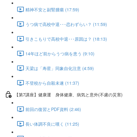
精神不安と副腎腫瘍 (17:59)
うつ病で高校中退･･･恋わずらい？ (11:59)
引きこもりで高校中退･･･原因は？ (18:13)
14年ほど前からうつ病を患う (9:10)
天梁は「寿星」同象自化注意 (4:59)
不登校から自殺未遂 (11:37)
【第7講座】健康運 身体健康、病気と意外(不慮の災害)
前回の復習とPDF資料 (2:46)
長い体調不良に嘆く (11:25)