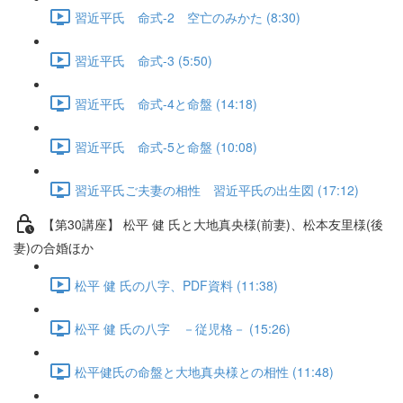
習近平氏 命式-2 空亡のみかた (8:30)
習近平氏 命式-3 (5:50)
習近平氏 命式-4と命盤 (14:18)
習近平氏 命式-5と命盤 (10:08)
習近平氏ご夫妻の相性 習近平氏の出生図 (17:12)
【第30講座】 松平 健 氏と大地真央様(前妻)、松本友里様(後
妻)の合婚ほか
松平 健 氏の八字、PDF資料 (11:38)
松平 健 氏の八字 －従児格－ (15:26)
松平健氏の命盤と大地真央様との相性 (11:48)