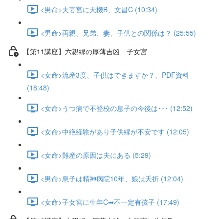
<男命>夫妻宮に天機B、文昌C (10:34)
<男命>両親、兄弟、妻、子供との関係は？ (25:55)
【第11講座】六親縁の厚薄吉凶 子女宮
<女命>流産3度、子供はできますか？、PDF資料
(18:48)
<女命>うつ病で不登校の息子の今後は･･･ (12:52)
<女命>中絶経験があり子供縁が不安です (12:05)
<女命>難産の原因は夫にある (5:29)
<男命>息子は精神病院10年、娘は夭折 (12:04)
<女命>子女宮に生年C➡不一定有孩子 (17:49)