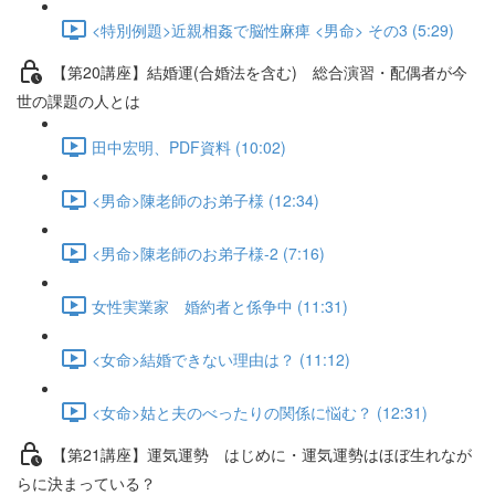
<特別例題>近親相姦で脳性麻痺 <男命> その3 (5:29)
【第20講座】結婚運(合婚法を含む) 総合演習・配偶者が今
世の課題の人とは
田中宏明、PDF資料 (10:02)
<男命>陳老師のお弟子様 (12:34)
<男命>陳老師のお弟子様-2 (7:16)
女性実業家 婚約者と係争中 (11:31)
<女命>結婚できない理由は？ (11:12)
<女命>姑と夫のべったりの関係に悩む？ (12:31)
【第21講座】運気運勢 はじめに・運気運勢はほぼ生れなが
らに決まっている？