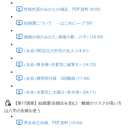
性格性質のみかたの補足、PDF資料 (9:05)
結婚運について －はじめに― (7:33)
婚姻が凶のみかた<紫微斗数、八字> (16:53)
<女命>BD定位六外宮の女人 (14:41)
<女命>奪夫権<夫妻宮に破軍Ｂ> (14:13)
<女命>勝間和代様 2回離婚 (11:39)
<女命>夫妻宮に太陽Ｄ<有夫債> (24:11)
【第17講座】結婚運(合婚法を含む) 離婚のリスクが高い方
は八字の合婚を使う
男女命之合婚、PDF資料 (12:04)