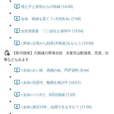
母と子と前世からの宿縁 (14:36)
女命 独身を貫く？<天同A-A> (7:58)
女性実業家 〇〇会社と係争中 (13:54)
<男命>父母から財産(不動産)をもらう (10:58)
【第10講座】六親縁の厚薄吉凶 夫妻宮は配偶者、兄弟、仕
事などもみます
<女命>占い師 再婚の命、PDF資料 (9:44)
<女命>別居中、離婚を検討中 (12:01)
<女命>バツ2で、3回目復縁 (7:25)
<女命>婚活10年、結婚できますか？ (11:06)