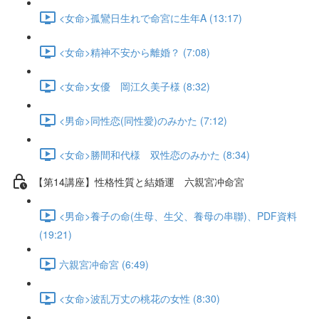
<女命>孤鸞日生れで命宮に生年A (13:17)
<女命>精神不安から離婚？ (7:08)
<女命>女優 岡江久美子様 (8:32)
<男命>同性恋(同性愛)のみかた (7:12)
<女命>勝間和代様 双性恋のみかた (8:34)
【第14講座】性格性質と結婚運 六親宮冲命宮
<男命>養子の命(生母、生父、養母の串聯)、PDF資料
(19:21)
六親宮冲命宮 (6:49)
<女命>波乱万丈の桃花の女性 (8:30)