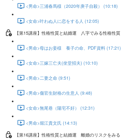
<男命>三浦春馬様（2020年庚子自殺） (10:18)
<女命>叶わぬ人に恋をする人 (12:05)
【第15講座】性格性質と結婚運 八字でみる性格性質
<男命>母はお妾様 養子の命、PDF資料 (17:21)
<女命>三嫁三亡夫(坐堂招夫) (10:10)
<男命>二妻之命 (9:51)
<男命>傷官生財格の生意人 (9:48)
<女命>無尾巷（陽宅不好） (12:31)
<男命>堀江貴文氏 (14:13)
【第16講座】性格性質と結婚運 離婚のリスクをみる