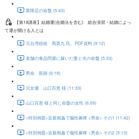
業障忌の命盤 (5:43)
【第19講座】結婚運(合婚法を含む) 総合演習・結婚によっ
て運が開ける人とは
元台湾総統 馬英九 氏、PDF資料 (9:12)
老舗の食品問屋に嫁いだ妻と夫の命盤 (5:33)
男命 医師 (6:18)
元女優 山口百恵 様 (11:33)
山口百恵 様と同じ命盤の女性 (6:09)
<特別例題>近親相姦で脳性麻痺 <男命> その1 (11:42)
<特別例題>近親相姦で脳性麻痺 <男命> その2 (5:13)