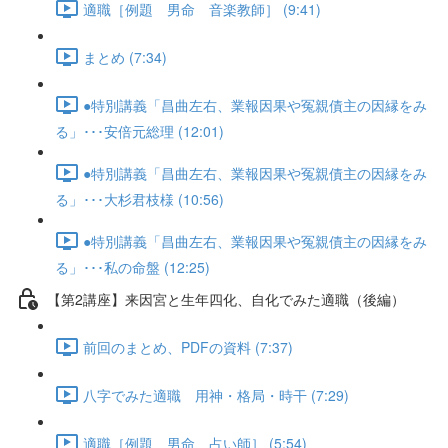
適職［例題 男命 音楽教師］ (9:41)
まとめ (7:34)
●特別講義「昌曲左右、業報因果や冤親債主の因縁をみ
る」･･･安倍元総理 (12:01)
●特別講義「昌曲左右、業報因果や冤親債主の因縁をみ
る」･･･大杉君枝様 (10:56)
●特別講義「昌曲左右、業報因果や冤親債主の因縁をみ
る」･･･私の命盤 (12:25)
【第2講座】来因宮と生年四化、自化でみた適職（後編）
前回のまとめ、PDFの資料 (7:37)
八字でみた適職 用神・格局・時干 (7:29)
適職［例題 男命 占い師］ (5:54)