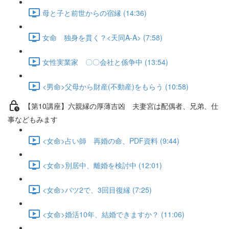
母と子と前世からの宿縁 (14:36)
女命 独身を貫く？<天同A-A> (7:58)
女性実業家 〇〇会社と係争中 (13:54)
<男命>父母から財産(不動産)をもらう (10:58)
【第10講座】六親縁の厚薄吉凶 夫妻宮は配偶者、兄弟、仕
事などもみます
<女命>占い師 再婚の命、PDF資料 (9:44)
<女命>別居中、離婚を検討中 (12:01)
<女命>バツ2で、3回目復縁 (7:25)
<女命>婚活10年、結婚できますか？ (11:06)