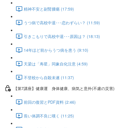
精神不安と副腎腫瘍 (17:59)
うつ病で高校中退･･･恋わずらい？ (11:59)
引きこもりで高校中退･･･原因は？ (18:13)
14年ほど前からうつ病を患う (9:10)
天梁は「寿星」同象自化注意 (4:59)
不登校から自殺未遂 (11:37)
【第7講座】健康運 身体健康、病気と意外(不慮の災害)
前回の復習とPDF資料 (2:46)
長い体調不良に嘆く (11:25)