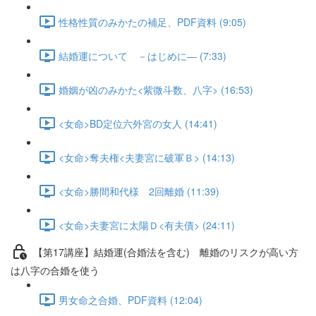
性格性質のみかたの補足、PDF資料 (9:05)
結婚運について －はじめに― (7:33)
婚姻が凶のみかた<紫微斗数、八字> (16:53)
<女命>BD定位六外宮の女人 (14:41)
<女命>奪夫権<夫妻宮に破軍Ｂ> (14:13)
<女命>勝間和代様 2回離婚 (11:39)
<女命>夫妻宮に太陽Ｄ<有夫債> (24:11)
【第17講座】結婚運(合婚法を含む) 離婚のリスクが高い方
は八字の合婚を使う
男女命之合婚、PDF資料 (12:04)