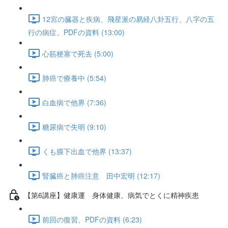
12宮の臓器と疾病、飛星派の易経八卦五行、八字の五
行の病症、PDFの資料 (13:00)
心筋梗塞で死去 (5:00)
肺癌で療養中 (5:54)
白血病で他界 (7:36)
糖尿病で失明 (9:10)
くも膜下出血で他界 (13:37)
腎臓癌と肺癌注意 田中宏明 (12:17)
【第6講座】健康運 身体健康、病気でとくに精神疾患
前回の復習、PDFの資料 (6:23)