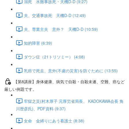
溺死 水難事故死・天機D-D (9:27)
夫、交通事故死 天機D-D (12:49)
夫、専業主夫 意外？ 天機D-D (10:59)
知的障害 (6:39)
ダウン症（21トリソミー） (4:08)
乳癌で死去、意外(不慮の災害)を防ぐために (13:55)
【第8講座】身体健康、病気で自殺・自殺未遂、空難、癌など
厳しい例題です。
牢獄之災(村木厚子 元厚労省局長、 KADOKAWA会長 角
川歴彦氏)、PDF資料 (9:37)
女命 金縛りにあう看護士 (8:38)