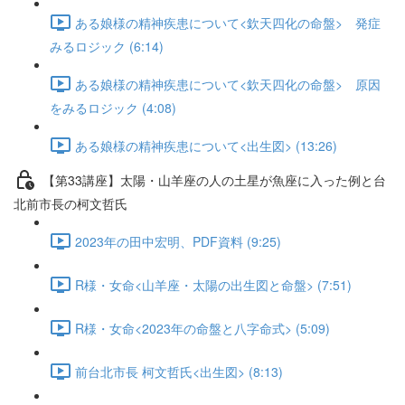
ある娘様の精神疾患について<欽天四化の命盤> 発症
みるロジック (6:14)
ある娘様の精神疾患について<欽天四化の命盤> 原因
をみるロジック (4:08)
ある娘様の精神疾患について<出生図> (13:26)
【第33講座】太陽・山羊座の人の土星が魚座に入った例と台
北前市長の柯文哲氏
2023年の田中宏明、PDF資料 (9:25)
R様・女命<山羊座・太陽の出生図と命盤> (7:51)
R様・女命<2023年の命盤と八字命式> (5:09)
前台北市長 柯文哲氏<出生図> (8:13)