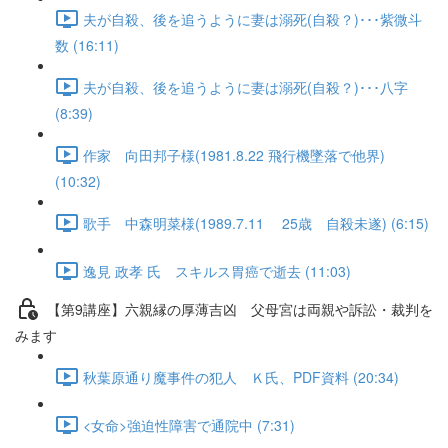
夫が自殺、後を追うように妻は溺死(自殺？)･･･紫微斗
数 (16:11)
夫が自殺、後を追うように妻は溺死(自殺？)･･･八字
(8:39)
作家 向田邦子様(1981.8.22 飛行機墜落で他界)
(10:32)
歌手 中森明菜様(1989.7.11 25歳 自殺未遂) (6:15)
逸見 政孝 氏 スキルス胃癌で逝去 (11:03)
【第9講座】六親縁の厚薄吉凶 父母宮は両親や訴訟・裁判を
みます
秋葉原通り魔事件の犯人 Ｋ氏、PDF資料 (20:34)
<女命>強迫性障害で通院中 (7:31)