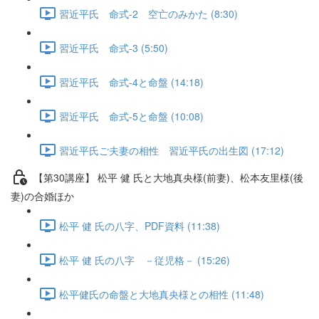
習近平氏 命式-2 空亡のみかた (8:30)
習近平氏 命式-3 (5:50)
習近平氏 命式-4と命盤 (14:18)
習近平氏 命式-5と命盤 (10:08)
習近平氏ご夫妻の相性 習近平氏の出生図 (17:12)
【第30講座】 松平 健 氏と大地真央様(前妻)、松本友里様(後
妻)の合婚ほか
松平 健 氏の八字、PDF資料 (11:38)
松平 健 氏の八字 －従児格－ (15:26)
松平健氏の命盤と大地真央様との相性 (11:48)