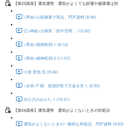
【第23講座】運気運勢 運気がよくても財運や健康運は別
<男命>心筋梗塞で死去、PDF資料 (5:56)
乙<神経>の病気「田中宏明」 (12:02)
<男命>精神耗弱-1 (8:14)
<男命>精神耗弱-2 (11:07)
小室 哲也 氏 (9:49)
<女命>Y 様 投資詐欺で大金を失う (6:32)
向心力のみかた-1 (10:21)
【第24講座】運気運勢 運気がよくないときの対処法
運気がよくないときの一般的な対処法、PDF資料 (9:53)