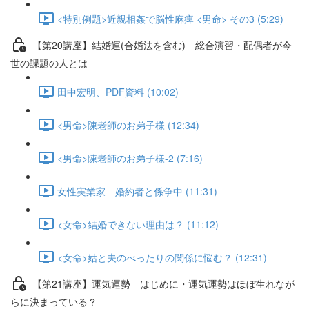
<特別例題>近親相姦で脳性麻痺 <男命> その3 (5:29)
【第20講座】結婚運(合婚法を含む) 総合演習・配偶者が今
世の課題の人とは
田中宏明、PDF資料 (10:02)
<男命>陳老師のお弟子様 (12:34)
<男命>陳老師のお弟子様-2 (7:16)
女性実業家 婚約者と係争中 (11:31)
<女命>結婚できない理由は？ (11:12)
<女命>姑と夫のべったりの関係に悩む？ (12:31)
【第21講座】運気運勢 はじめに・運気運勢はほぼ生れなが
らに決まっている？