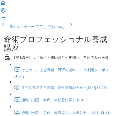
前のレクチャー
完了して次に進む
命術プロフェッショナル養成
講座
【第1講座】はじめに・来因宮と生年四化、自化でみた適職
はじめに、主な職種、PDFの資料、20％割引クーポン
(8:11)
生年四化でみた適職、適性適職のみかた[原則] (4:03)
適職［例題 女命 大杉君江様］ (2:49)
適職［例題 男命 経営コンサルタント K氏］ (2:09)