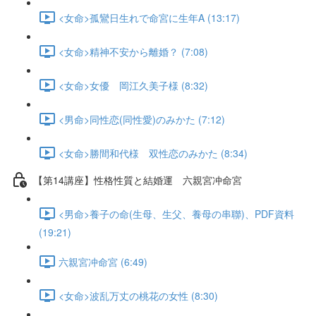
<女命>孤鸞日生れで命宮に生年A (13:17)
<女命>精神不安から離婚？ (7:08)
<女命>女優 岡江久美子様 (8:32)
<男命>同性恋(同性愛)のみかた (7:12)
<女命>勝間和代様 双性恋のみかた (8:34)
【第14講座】性格性質と結婚運 六親宮冲命宮
<男命>養子の命(生母、生父、養母の串聯)、PDF資料
(19:21)
六親宮冲命宮 (6:49)
<女命>波乱万丈の桃花の女性 (8:30)