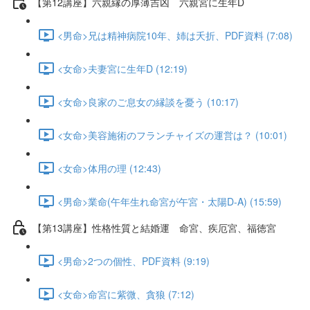
【第12講座】六親縁の厚薄吉凶 六親宮に生年D
<男命>兄は精神病院10年、姉は夭折、PDF資料 (7:08)
<女命>夫妻宮に生年D (12:19)
<女命>良家のご息女の縁談を憂う (10:17)
<女命>美容施術のフランチャイズの運営は？ (10:01)
<女命>体用の理 (12:43)
<男命>業命(午年生れ命宮が午宮・太陽D-A) (15:59)
【第13講座】性格性質と結婚運 命宮、疾厄宮、福徳宮
<男命>2つの個性、PDF資料 (9:19)
<女命>命宮に紫微、貪狼 (7:12)