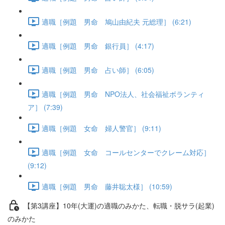
適職［例題 男命 鳩山由紀夫 元総理］ (6:21)
適職［例題 男命 銀行員］ (4:17)
適職［例題 男命 占い師］ (6:05)
適職［例題 男命 NPO法人、社会福祉ボランティ
ア］ (7:39)
適職［例題 女命 婦人警官］ (9:11)
適職［例題 女命 コールセンターでクレーム対応］
(9:12)
適職［例題 男命 藤井聡太様］ (10:59)
【第3講座】10年(大運)の適職のみかた、転職・脱サラ(起業)
のみかた