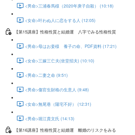
<男命>三浦春馬様（2020年庚子自殺） (10:18)
<女命>叶わぬ人に恋をする人 (12:05)
【第15講座】性格性質と結婚運 八字でみる性格性質
<男命>母はお妾様 養子の命、PDF資料 (17:21)
<女命>三嫁三亡夫(坐堂招夫) (10:10)
<男命>二妻之命 (9:51)
<男命>傷官生財格の生意人 (9:48)
<女命>無尾巷（陽宅不好） (12:31)
<男命>堀江貴文氏 (14:13)
【第16講座】性格性質と結婚運 離婚のリスクをみる