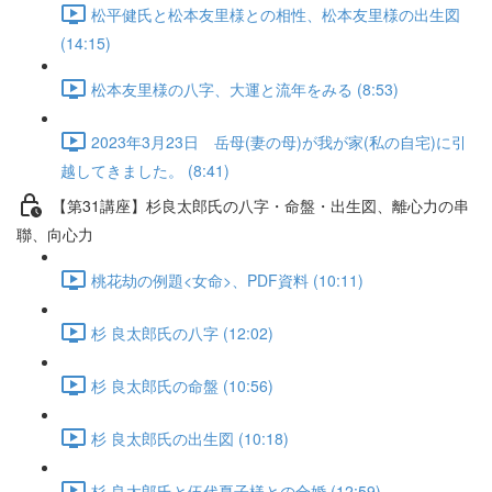
松平健氏と松本友里様との相性、松本友里様の出生図
(14:15)
松本友里様の八字、大運と流年をみる (8:53)
2023年3月23日 岳母(妻の母)が我が家(私の自宅)に引
越してきました。 (8:41)
【第31講座】杉良太郎氏の八字・命盤・出生図、離心力の串
聯、向心力
桃花劫の例題<女命>、PDF資料 (10:11)
杉 良太郎氏の八字 (12:02)
杉 良太郎氏の命盤 (10:56)
杉 良太郎氏の出生図 (10:18)
杉 良太郎氏と伍代夏子様との合婚 (12:59)