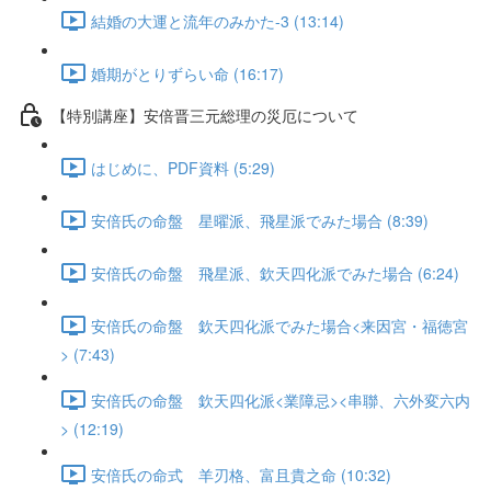
結婚の大運と流年のみかた-3 (13:14)
婚期がとりずらい命 (16:17)
【特別講座】安倍晋三元総理の災厄について
はじめに、PDF資料 (5:29)
安倍氏の命盤 星曜派、飛星派でみた場合 (8:39)
安倍氏の命盤 飛星派、欽天四化派でみた場合 (6:24)
安倍氏の命盤 欽天四化派でみた場合<来因宮・福徳宮
> (7:43)
安倍氏の命盤 欽天四化派<業障忌><串聯、六外変六内
> (12:19)
安倍氏の命式 羊刃格、富且貴之命 (10:32)