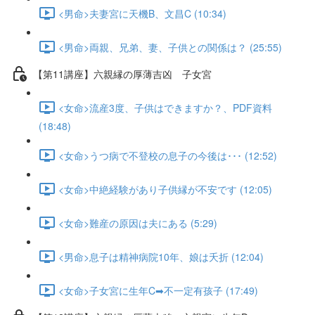
<男命>夫妻宮に天機B、文昌C (10:34)
<男命>両親、兄弟、妻、子供との関係は？ (25:55)
【第11講座】六親縁の厚薄吉凶 子女宮
<女命>流産3度、子供はできますか？、PDF資料
(18:48)
<女命>うつ病で不登校の息子の今後は･･･ (12:52)
<女命>中絶経験があり子供縁が不安です (12:05)
<女命>難産の原因は夫にある (5:29)
<男命>息子は精神病院10年、娘は夭折 (12:04)
<女命>子女宮に生年C➡不一定有孩子 (17:49)