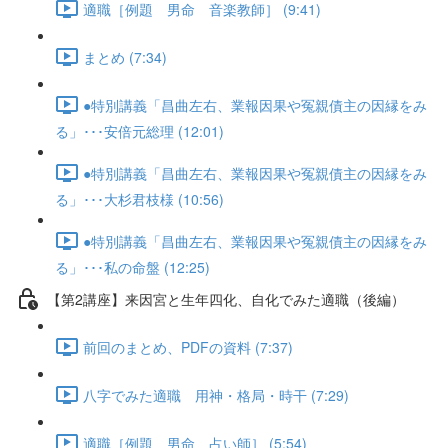
適職［例題 男命 音楽教師］ (9:41)
まとめ (7:34)
●特別講義「昌曲左右、業報因果や冤親債主の因縁をみ
る」･･･安倍元総理 (12:01)
●特別講義「昌曲左右、業報因果や冤親債主の因縁をみ
る」･･･大杉君枝様 (10:56)
●特別講義「昌曲左右、業報因果や冤親債主の因縁をみ
る」･･･私の命盤 (12:25)
【第2講座】来因宮と生年四化、自化でみた適職（後編）
前回のまとめ、PDFの資料 (7:37)
八字でみた適職 用神・格局・時干 (7:29)
適職［例題 男命 占い師］ (5:54)