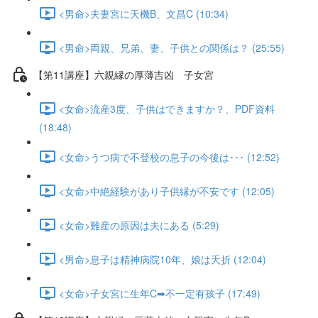
<男命>夫妻宮に天機B、文昌C (10:34)
<男命>両親、兄弟、妻、子供との関係は？ (25:55)
【第11講座】六親縁の厚薄吉凶 子女宮
<女命>流産3度、子供はできますか？、PDF資料
(18:48)
<女命>うつ病で不登校の息子の今後は･･･ (12:52)
<女命>中絶経験があり子供縁が不安です (12:05)
<女命>難産の原因は夫にある (5:29)
<男命>息子は精神病院10年、娘は夭折 (12:04)
<女命>子女宮に生年C➡不一定有孩子 (17:49)