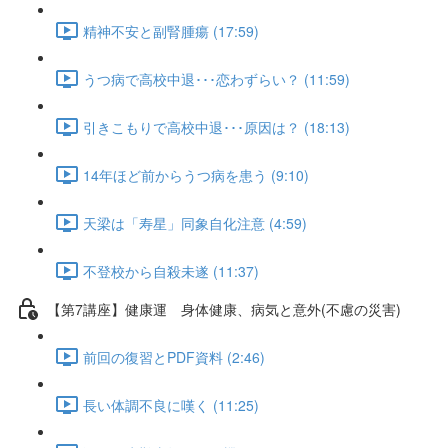
精神不安と副腎腫瘍 (17:59)
うつ病で高校中退･･･恋わずらい？ (11:59)
引きこもりで高校中退･･･原因は？ (18:13)
14年ほど前からうつ病を患う (9:10)
天梁は「寿星」同象自化注意 (4:59)
不登校から自殺未遂 (11:37)
【第7講座】健康運 身体健康、病気と意外(不慮の災害)
前回の復習とPDF資料 (2:46)
長い体調不良に嘆く (11:25)