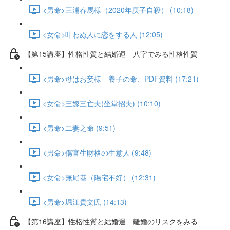
<男命>三浦春馬様（2020年庚子自殺） (10:18)
<女命>叶わぬ人に恋をする人 (12:05)
【第15講座】性格性質と結婚運 八字でみる性格性質
<男命>母はお妾様 養子の命、PDF資料 (17:21)
<女命>三嫁三亡夫(坐堂招夫) (10:10)
<男命>二妻之命 (9:51)
<男命>傷官生財格の生意人 (9:48)
<女命>無尾巷（陽宅不好） (12:31)
<男命>堀江貴文氏 (14:13)
【第16講座】性格性質と結婚運 離婚のリスクをみる