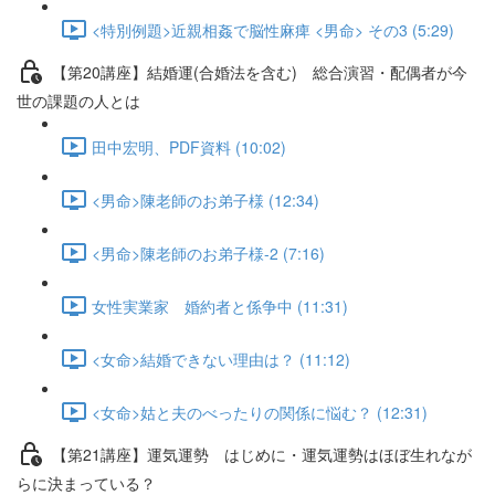
<特別例題>近親相姦で脳性麻痺 <男命> その3 (5:29)
【第20講座】結婚運(合婚法を含む) 総合演習・配偶者が今
世の課題の人とは
田中宏明、PDF資料 (10:02)
<男命>陳老師のお弟子様 (12:34)
<男命>陳老師のお弟子様-2 (7:16)
女性実業家 婚約者と係争中 (11:31)
<女命>結婚できない理由は？ (11:12)
<女命>姑と夫のべったりの関係に悩む？ (12:31)
【第21講座】運気運勢 はじめに・運気運勢はほぼ生れなが
らに決まっている？