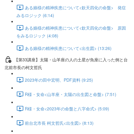
ある娘様の精神疾患について<欽天四化の命盤> 発症
みるロジック (6:14)
ある娘様の精神疾患について<欽天四化の命盤> 原因
をみるロジック (4:08)
ある娘様の精神疾患について<出生図> (13:26)
【第33講座】太陽・山羊座の人の土星が魚座に入った例と台
北前市長の柯文哲氏
2023年の田中宏明、PDF資料 (9:25)
R様・女命<山羊座・太陽の出生図と命盤> (7:51)
R様・女命<2023年の命盤と八字命式> (5:09)
前台北市長 柯文哲氏<出生図> (8:13)