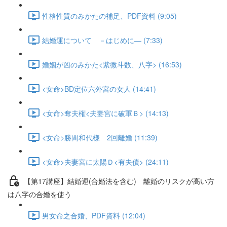
性格性質のみかたの補足、PDF資料 (9:05)
結婚運について －はじめに― (7:33)
婚姻が凶のみかた<紫微斗数、八字> (16:53)
<女命>BD定位六外宮の女人 (14:41)
<女命>奪夫権<夫妻宮に破軍Ｂ> (14:13)
<女命>勝間和代様 2回離婚 (11:39)
<女命>夫妻宮に太陽Ｄ<有夫債> (24:11)
【第17講座】結婚運(合婚法を含む) 離婚のリスクが高い方
は八字の合婚を使う
男女命之合婚、PDF資料 (12:04)