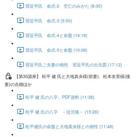
習近平氏 命式-2 空亡のみかた (8:30)
習近平氏 命式-3 (5:50)
習近平氏 命式-4と命盤 (14:18)
習近平氏 命式-5と命盤 (10:08)
習近平氏ご夫妻の相性 習近平氏の出生図 (17:12)
【第30講座】 松平 健 氏と大地真央様(前妻)、松本友里様(後
妻)の合婚ほか
松平 健 氏の八字、PDF資料 (11:38)
松平 健 氏の八字 －従児格－ (15:26)
松平健氏の命盤と大地真央様との相性 (11:48)