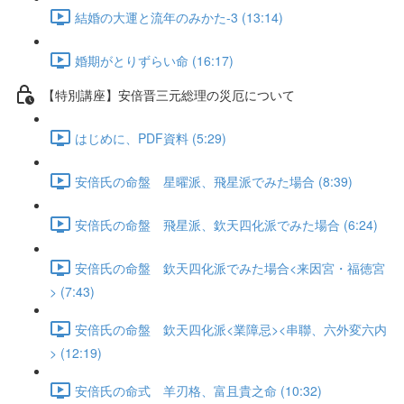
結婚の大運と流年のみかた-3 (13:14)
婚期がとりずらい命 (16:17)
【特別講座】安倍晋三元総理の災厄について
はじめに、PDF資料 (5:29)
安倍氏の命盤 星曜派、飛星派でみた場合 (8:39)
安倍氏の命盤 飛星派、欽天四化派でみた場合 (6:24)
安倍氏の命盤 欽天四化派でみた場合<来因宮・福徳宮
> (7:43)
安倍氏の命盤 欽天四化派<業障忌><串聯、六外変六内
> (12:19)
安倍氏の命式 羊刃格、富且貴之命 (10:32)