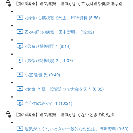
【第23講座】運気運勢 運気がよくても財運や健康運は別
<男命>心筋梗塞で死去、PDF資料 (5:56)
乙<神経>の病気「田中宏明」 (12:02)
<男命>精神耗弱-1 (8:14)
<男命>精神耗弱-2 (11:07)
小室 哲也 氏 (9:49)
<女命>Y 様 投資詐欺で大金を失う (6:32)
向心力のみかた-1 (10:21)
【第24講座】運気運勢 運気がよくないときの対処法
運気がよくないときの一般的な対処法、PDF資料 (9:53)