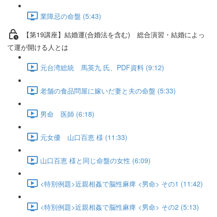
業障忌の命盤 (5:43)
【第19講座】結婚運(合婚法を含む) 総合演習・結婚によっ
て運が開ける人とは
元台湾総統 馬英九 氏、PDF資料 (9:12)
老舗の食品問屋に嫁いだ妻と夫の命盤 (5:33)
男命 医師 (6:18)
元女優 山口百恵 様 (11:33)
山口百恵 様と同じ命盤の女性 (6:09)
<特別例題>近親相姦で脳性麻痺 <男命> その1 (11:42)
<特別例題>近親相姦で脳性麻痺 <男命> その2 (5:13)