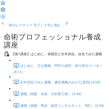
前のレクチャー
完了して次に進む
命術プロフェッショナル養成
講座
【第1講座】はじめに・来因宮と生年四化、自化でみた適職
はじめに、主な職種、PDFの資料、20％割引クーポン
(8:11)
生年四化でみた適職、適性適職のみかた[原則] (4:03)
適職［例題 女命 大杉君江様］ (2:49)
適職［例題 男命 経営コンサルタント K氏］ (2:09)