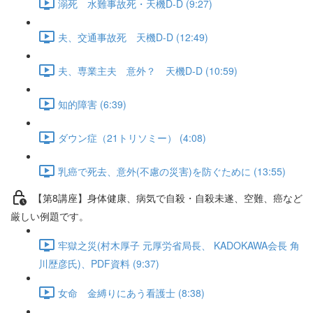
溺死 水難事故死・天機D-D (9:27)
夫、交通事故死 天機D-D (12:49)
夫、専業主夫 意外？ 天機D-D (10:59)
知的障害 (6:39)
ダウン症（21トリソミー） (4:08)
乳癌で死去、意外(不慮の災害)を防ぐために (13:55)
【第8講座】身体健康、病気で自殺・自殺未遂、空難、癌など
厳しい例題です。
牢獄之災(村木厚子 元厚労省局長、 KADOKAWA会長 角
川歴彦氏)、PDF資料 (9:37)
女命 金縛りにあう看護士 (8:38)