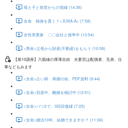
母と子と前世からの宿縁 (14:36)
女命 独身を貫く？<天同A-A> (7:58)
女性実業家 〇〇会社と係争中 (13:54)
<男命>父母から財産(不動産)をもらう (10:58)
【第10講座】六親縁の厚薄吉凶 夫妻宮は配偶者、兄弟、仕
事などもみます
<女命>占い師 再婚の命、PDF資料 (9:44)
<女命>別居中、離婚を検討中 (12:01)
<女命>バツ2で、3回目復縁 (7:25)
<女命>婚活10年、結婚できますか？ (11:06)