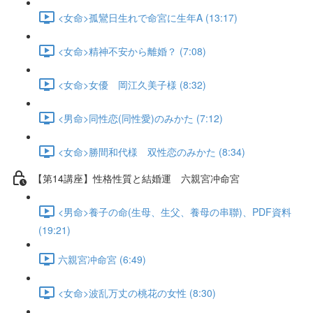
<女命>孤鸞日生れで命宮に生年A (13:17)
<女命>精神不安から離婚？ (7:08)
<女命>女優 岡江久美子様 (8:32)
<男命>同性恋(同性愛)のみかた (7:12)
<女命>勝間和代様 双性恋のみかた (8:34)
【第14講座】性格性質と結婚運 六親宮冲命宮
<男命>養子の命(生母、生父、養母の串聯)、PDF資料
(19:21)
六親宮冲命宮 (6:49)
<女命>波乱万丈の桃花の女性 (8:30)