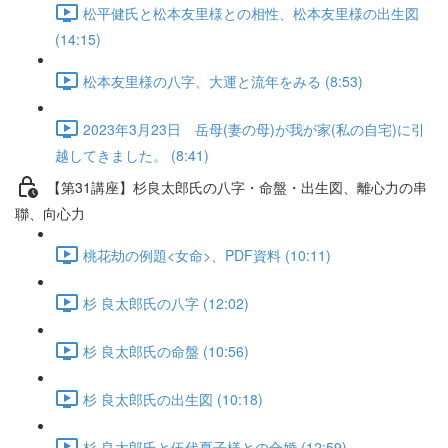
松平健氏と松本友里様との相性、松本友里様の出生図
(14:15)
松本友里様の八字、大運と流年をみる (8:53)
2023年3月23日 岳母(妻の母)が我が家(私の自宅)に引
越してきました。 (8:41)
【第31講座】杉良太郎氏の八字・命盤・出生図、離心力の串
聯、向心力
桃花劫の例題<女命>、PDF資料 (10:11)
杉 良太郎氏の八字 (12:02)
杉 良太郎氏の命盤 (10:56)
杉 良太郎氏の出生図 (10:18)
杉 良太郎氏と伍代夏子様との合婚 (12:59)