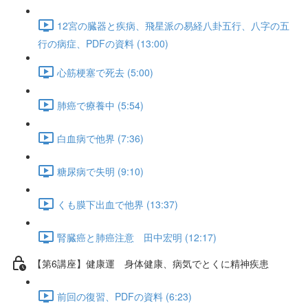
12宮の臓器と疾病、飛星派の易経八卦五行、八字の五
行の病症、PDFの資料 (13:00)
心筋梗塞で死去 (5:00)
肺癌で療養中 (5:54)
白血病で他界 (7:36)
糖尿病で失明 (9:10)
くも膜下出血で他界 (13:37)
腎臓癌と肺癌注意 田中宏明 (12:17)
【第6講座】健康運 身体健康、病気でとくに精神疾患
前回の復習、PDFの資料 (6:23)