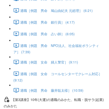
適職［例題 男命 鳩山由紀夫 元総理］ (6:21)
適職［例題 男命 銀行員］ (4:17)
適職［例題 男命 占い師］ (6:05)
適職［例題 男命 NPO法人、社会福祉ボランティ
ア］ (7:39)
適職［例題 女命 婦人警官］ (9:11)
適職［例題 女命 コールセンターでクレーム対応］
(9:12)
適職［例題 男命 藤井聡太様］ (10:59)
【第3講座】10年(大運)の適職のみかた、転職・脱サラ(起業)
のみかた