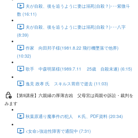
夫が自殺、後を追うように妻は溺死(自殺？)･･･紫微斗
数 (16:11)
夫が自殺、後を追うように妻は溺死(自殺？)･･･八字
(8:39)
作家 向田邦子様(1981.8.22 飛行機墜落で他界)
(10:32)
歌手 中森明菜様(1989.7.11 25歳 自殺未遂) (6:15)
逸見 政孝 氏 スキルス胃癌で逝去 (11:03)
【第9講座】六親縁の厚薄吉凶 父母宮は両親や訴訟・裁判を
みます
秋葉原通り魔事件の犯人 Ｋ氏、PDF資料 (20:34)
<女命>強迫性障害で通院中 (7:31)