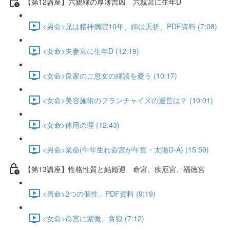
【第12講座】六親縁の厚薄吉凶 六親宮に生年D
<男命>兄は精神病院10年、姉は夭折、PDF資料 (7:08)
<女命>夫妻宮に生年D (12:19)
<女命>良家のご息女の縁談を憂う (10:17)
<女命>美容施術のフランチャイズの運営は？ (10:01)
<女命>体用の理 (12:43)
<男命>業命(午年生れ命宮が午宮・太陽D-A) (15:59)
【第13講座】性格性質と結婚運 命宮、疾厄宮、福徳宮
<男命>2つの個性、PDF資料 (9:19)
<女命>命宮に紫微、貪狼 (7:12)