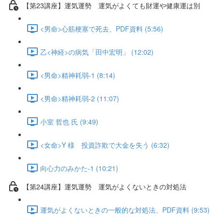
【第23講座】運気運勢 運気がよくても財運や健康運は別
<男命>心筋梗塞で死去、PDF資料 (5:56)
乙<神経>の病気「田中宏明」 (12:02)
<男命>精神耗弱-1 (8:14)
<男命>精神耗弱-2 (11:07)
小室 哲也 氏 (9:49)
<女命>Y 様 投資詐欺で大金を失う (6:32)
向心力のみかた-1 (10:21)
【第24講座】運気運勢 運気がよくないときの対処法
運気がよくないときの一般的な対処法、PDF資料 (9:53)