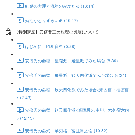
結婚の大運と流年のみかた-3 (13:14)
婚期がとりずらい命 (16:17)
【特別講座】安倍晋三元総理の災厄について
はじめに、PDF資料 (5:29)
安倍氏の命盤 星曜派、飛星派でみた場合 (8:39)
安倍氏の命盤 飛星派、欽天四化派でみた場合 (6:24)
安倍氏の命盤 欽天四化派でみた場合<来因宮・福徳宮
> (7:43)
安倍氏の命盤 欽天四化派<業障忌><串聯、六外変六内
> (12:19)
安倍氏の命式 羊刃格、富且貴之命 (10:32)