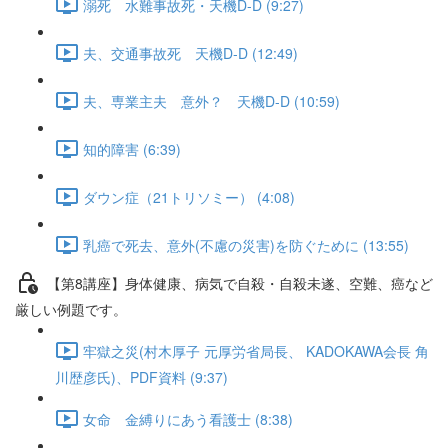
溺死 水難事故死・天機D-D (9:27)
夫、交通事故死 天機D-D (12:49)
夫、専業主夫 意外？ 天機D-D (10:59)
知的障害 (6:39)
ダウン症（21トリソミー） (4:08)
乳癌で死去、意外(不慮の災害)を防ぐために (13:55)
【第8講座】身体健康、病気で自殺・自殺未遂、空難、癌など
厳しい例題です。
牢獄之災(村木厚子 元厚労省局長、 KADOKAWA会長 角
川歴彦氏)、PDF資料 (9:37)
女命 金縛りにあう看護士 (8:38)