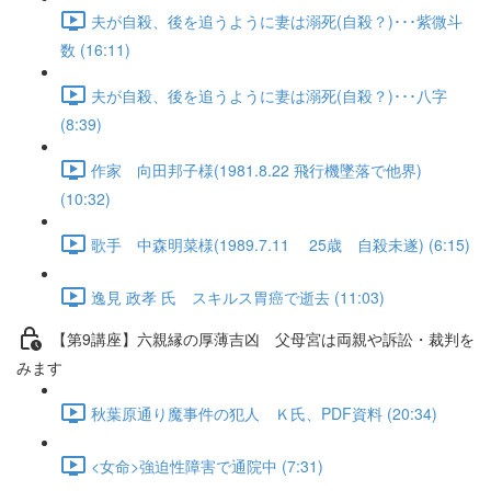
夫が自殺、後を追うように妻は溺死(自殺？)･･･紫微斗
数 (16:11)
夫が自殺、後を追うように妻は溺死(自殺？)･･･八字
(8:39)
作家 向田邦子様(1981.8.22 飛行機墜落で他界)
(10:32)
歌手 中森明菜様(1989.7.11 25歳 自殺未遂) (6:15)
逸見 政孝 氏 スキルス胃癌で逝去 (11:03)
【第9講座】六親縁の厚薄吉凶 父母宮は両親や訴訟・裁判を
みます
秋葉原通り魔事件の犯人 Ｋ氏、PDF資料 (20:34)
<女命>強迫性障害で通院中 (7:31)