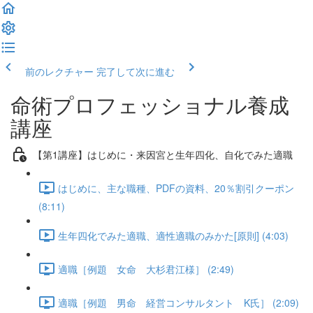
前のレクチャー
完了して次に進む
命術プロフェッショナル養成
講座
【第1講座】はじめに・来因宮と生年四化、自化でみた適職
はじめに、主な職種、PDFの資料、20％割引クーポン
(8:11)
生年四化でみた適職、適性適職のみかた[原則] (4:03)
適職［例題 女命 大杉君江様］ (2:49)
適職［例題 男命 経営コンサルタント K氏］ (2:09)