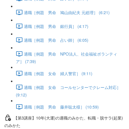
適職［例題 男命 鳩山由紀夫 元総理］ (6:21)
適職［例題 男命 銀行員］ (4:17)
適職［例題 男命 占い師］ (6:05)
適職［例題 男命 NPO法人、社会福祉ボランティ
ア］ (7:39)
適職［例題 女命 婦人警官］ (9:11)
適職［例題 女命 コールセンターでクレーム対応］
(9:12)
適職［例題 男命 藤井聡太様］ (10:59)
【第3講座】10年(大運)の適職のみかた、転職・脱サラ(起業)
のみかた