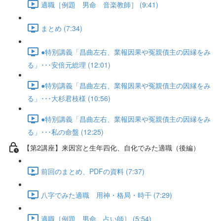
適職［例題 男命 音楽教師］ (9:41)
まとめ (7:34)
●特別講義「昌曲左右、業報因果や冤親債主の因縁をみ
る」･･･安倍元総理 (12:01)
●特別講義「昌曲左右、業報因果や冤親債主の因縁をみ
る」･･･大杉君枝様 (10:56)
●特別講義「昌曲左右、業報因果や冤親債主の因縁をみ
る」･･･私の命盤 (12:25)
【第2講座】来因宮と生年四化、自化でみた適職（後編）
前回のまとめ、PDFの資料 (7:37)
八字でみた適職 用神・格局・時干 (7:29)
適職［例題 男命 占い師］ (5:54)