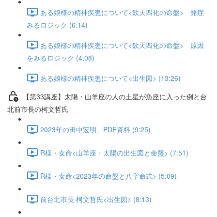
ある娘様の精神疾患について<欽天四化の命盤> 発症
みるロジック (6:14)
ある娘様の精神疾患について<欽天四化の命盤> 原因
をみるロジック (4:08)
ある娘様の精神疾患について<出生図> (13:26)
【第33講座】太陽・山羊座の人の土星が魚座に入った例と台
北前市長の柯文哲氏
2023年の田中宏明、PDF資料 (9:25)
R様・女命<山羊座・太陽の出生図と命盤> (7:51)
R様・女命<2023年の命盤と八字命式> (5:09)
前台北市長 柯文哲氏<出生図> (8:13)