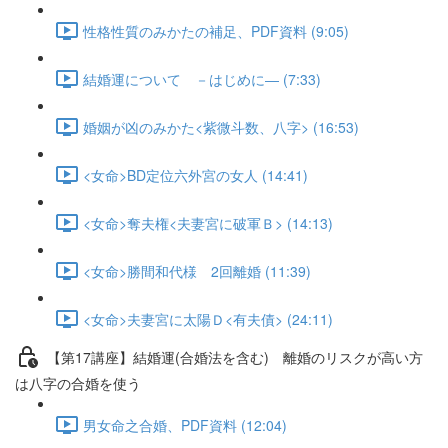
性格性質のみかたの補足、PDF資料 (9:05)
結婚運について －はじめに― (7:33)
婚姻が凶のみかた<紫微斗数、八字> (16:53)
<女命>BD定位六外宮の女人 (14:41)
<女命>奪夫権<夫妻宮に破軍Ｂ> (14:13)
<女命>勝間和代様 2回離婚 (11:39)
<女命>夫妻宮に太陽Ｄ<有夫債> (24:11)
【第17講座】結婚運(合婚法を含む) 離婚のリスクが高い方
は八字の合婚を使う
男女命之合婚、PDF資料 (12:04)