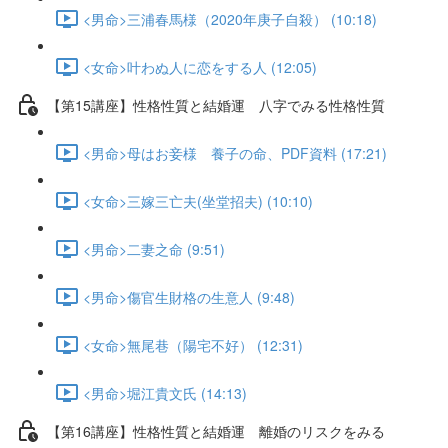
<男命>三浦春馬様（2020年庚子自殺） (10:18)
<女命>叶わぬ人に恋をする人 (12:05)
【第15講座】性格性質と結婚運 八字でみる性格性質
<男命>母はお妾様 養子の命、PDF資料 (17:21)
<女命>三嫁三亡夫(坐堂招夫) (10:10)
<男命>二妻之命 (9:51)
<男命>傷官生財格の生意人 (9:48)
<女命>無尾巷（陽宅不好） (12:31)
<男命>堀江貴文氏 (14:13)
【第16講座】性格性質と結婚運 離婚のリスクをみる