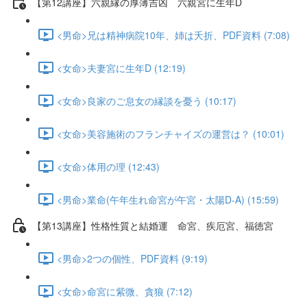
【第12講座】六親縁の厚薄吉凶 六親宮に生年D
<男命>兄は精神病院10年、姉は夭折、PDF資料 (7:08)
<女命>夫妻宮に生年D (12:19)
<女命>良家のご息女の縁談を憂う (10:17)
<女命>美容施術のフランチャイズの運営は？ (10:01)
<女命>体用の理 (12:43)
<男命>業命(午年生れ命宮が午宮・太陽D-A) (15:59)
【第13講座】性格性質と結婚運 命宮、疾厄宮、福徳宮
<男命>2つの個性、PDF資料 (9:19)
<女命>命宮に紫微、貪狼 (7:12)