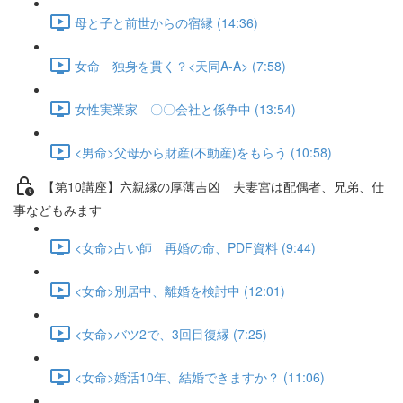
母と子と前世からの宿縁 (14:36)
女命 独身を貫く？<天同A-A> (7:58)
女性実業家 〇〇会社と係争中 (13:54)
<男命>父母から財産(不動産)をもらう (10:58)
【第10講座】六親縁の厚薄吉凶 夫妻宮は配偶者、兄弟、仕
事などもみます
<女命>占い師 再婚の命、PDF資料 (9:44)
<女命>別居中、離婚を検討中 (12:01)
<女命>バツ2で、3回目復縁 (7:25)
<女命>婚活10年、結婚できますか？ (11:06)