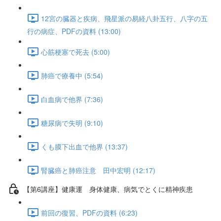
12宮の臓器と疾病、飛星派の易経八卦五行、八字の五
行の病症、PDFの資料 (13:00)
心筋梗塞で死去 (5:00)
肺癌で療養中 (5:54)
白血病で他界 (7:36)
糖尿病で失明 (9:10)
くも膜下出血で他界 (13:37)
腎臓癌と肺癌注意 田中宏明 (12:17)
【第6講座】健康運 身体健康、病気でとくに精神疾患
前回の復習、PDFの資料 (6:23)