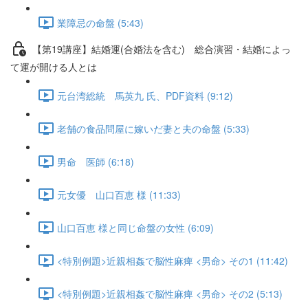
業障忌の命盤 (5:43)
【第19講座】結婚運(合婚法を含む) 総合演習・結婚によっ
て運が開ける人とは
元台湾総統 馬英九 氏、PDF資料 (9:12)
老舗の食品問屋に嫁いだ妻と夫の命盤 (5:33)
男命 医師 (6:18)
元女優 山口百恵 様 (11:33)
山口百恵 様と同じ命盤の女性 (6:09)
<特別例題>近親相姦で脳性麻痺 <男命> その1 (11:42)
<特別例題>近親相姦で脳性麻痺 <男命> その2 (5:13)