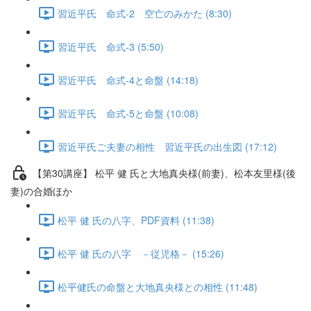
習近平氏 命式-2 空亡のみかた (8:30)
習近平氏 命式-3 (5:50)
習近平氏 命式-4と命盤 (14:18)
習近平氏 命式-5と命盤 (10:08)
習近平氏ご夫妻の相性 習近平氏の出生図 (17:12)
【第30講座】 松平 健 氏と大地真央様(前妻)、松本友里様(後
妻)の合婚ほか
松平 健 氏の八字、PDF資料 (11:38)
松平 健 氏の八字 －従児格－ (15:26)
松平健氏の命盤と大地真央様との相性 (11:48)