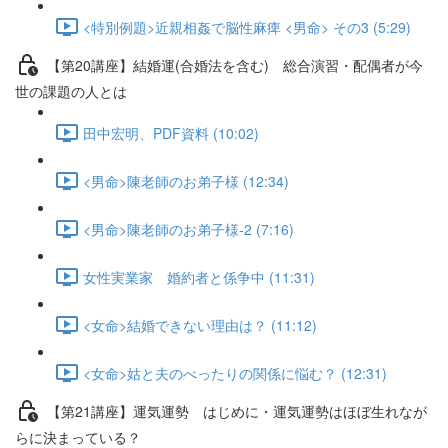
<特別例題>近親相姦で脳性麻痺 <男命> その3 (5:29)
【第20講座】結婚運(合婚法を含む) 総合演習・配偶者が今
世の課題の人とは
田中宏明、PDF資料 (10:02)
<男命>陳老師のお弟子様 (12:34)
<男命>陳老師のお弟子様-2 (7:16)
女性実業家 婚約者と係争中 (11:31)
<女命>結婚できない理由は？ (11:12)
<女命>姑と夫のべったりの関係に悩む？ (12:31)
【第21講座】運気運勢 はじめに・運気運勢はほぼ生れなが
らに決まっている？