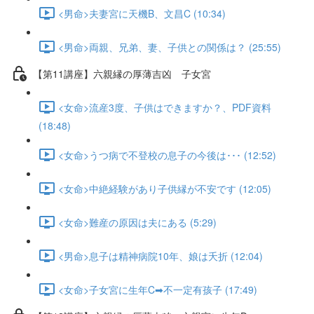
<男命>夫妻宮に天機B、文昌C (10:34)
<男命>両親、兄弟、妻、子供との関係は？ (25:55)
【第11講座】六親縁の厚薄吉凶 子女宮
<女命>流産3度、子供はできますか？、PDF資料
(18:48)
<女命>うつ病で不登校の息子の今後は･･･ (12:52)
<女命>中絶経験があり子供縁が不安です (12:05)
<女命>難産の原因は夫にある (5:29)
<男命>息子は精神病院10年、娘は夭折 (12:04)
<女命>子女宮に生年C➡不一定有孩子 (17:49)