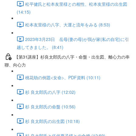
松平健氏と松本友里様との相性、松本友里様の出生図
(14:15)
松本友里様の八字、大運と流年をみる (8:53)
2023年3月23日 岳母(妻の母)が我が家(私の自宅)に引
越してきました。 (8:41)
【第31講座】杉良太郎氏の八字・命盤・出生図、離心力の串
聯、向心力
桃花劫の例題<女命>、PDF資料 (10:11)
杉 良太郎氏の八字 (12:02)
杉 良太郎氏の命盤 (10:56)
杉 良太郎氏の出生図 (10:18)
杉 良太郎氏と伍代夏子様との合婚 (12:59)