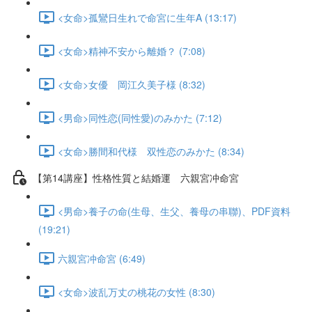
<女命>孤鸞日生れで命宮に生年A (13:17)
<女命>精神不安から離婚？ (7:08)
<女命>女優 岡江久美子様 (8:32)
<男命>同性恋(同性愛)のみかた (7:12)
<女命>勝間和代様 双性恋のみかた (8:34)
【第14講座】性格性質と結婚運 六親宮冲命宮
<男命>養子の命(生母、生父、養母の串聯)、PDF資料
(19:21)
六親宮冲命宮 (6:49)
<女命>波乱万丈の桃花の女性 (8:30)