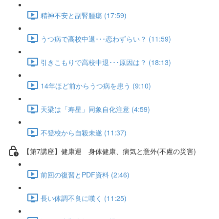
精神不安と副腎腫瘍 (17:59)
うつ病で高校中退･･･恋わずらい？ (11:59)
引きこもりで高校中退･･･原因は？ (18:13)
14年ほど前からうつ病を患う (9:10)
天梁は「寿星」同象自化注意 (4:59)
不登校から自殺未遂 (11:37)
【第7講座】健康運 身体健康、病気と意外(不慮の災害)
前回の復習とPDF資料 (2:46)
長い体調不良に嘆く (11:25)