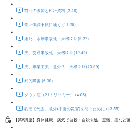
前回の復習とPDF資料 (2:46)
長い体調不良に嘆く (11:25)
溺死 水難事故死・天機D-D (9:27)
夫、交通事故死 天機D-D (12:49)
夫、専業主夫 意外？ 天機D-D (10:59)
知的障害 (6:39)
ダウン症（21トリソミー） (4:08)
乳癌で死去、意外(不慮の災害)を防ぐために (13:55)
【第8講座】身体健康、病気で自殺・自殺未遂、空難、癌など