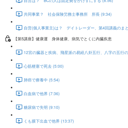
自営は？ BCの人は固定費をかけずにする (8:56)
共同事業？ 社会保険労務士事務所 所長 (9:34)
自営(個人事業主)は？ デイトレーダー、第4回講義のまとめ (
【第5講座】健康運 身体健康、病気でとくに内臓疾患
12宮の臓器と疾病、飛星派の易経八卦五行、八字の五行の病症、
心筋梗塞で死去 (5:00)
肺癌で療養中 (5:54)
白血病で他界 (7:36)
糖尿病で失明 (9:10)
くも膜下出血で他界 (13:37)