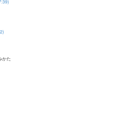
39)
2)
みかた