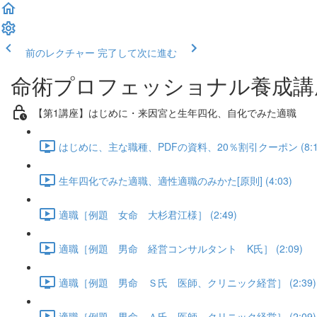
前のレクチャー
完了して次に進む
命術プロフェッショナル養成講
【第1講座】はじめに・来因宮と生年四化、自化でみた適職
はじめに、主な職種、PDFの資料、20％割引クーポン (8:1
生年四化でみた適職、適性適職のみかた[原則] (4:03)
適職［例題 女命 大杉君江様］ (2:49)
適職［例題 男命 経営コンサルタント K氏］ (2:09)
適職［例題 男命 Ｓ氏 医師、クリニック経営］ (2:39)
適職［例題 男命 Ａ氏 医師、クリニック経営］ (2:09)