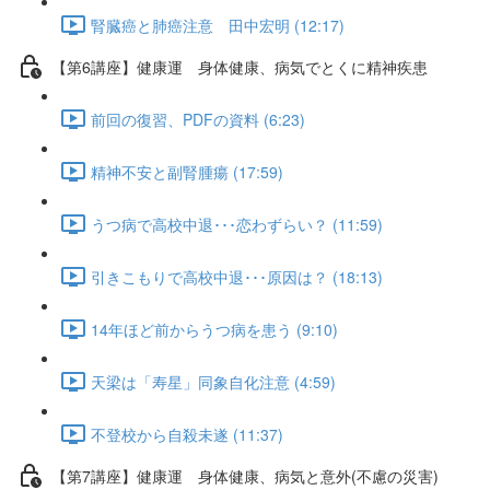
腎臓癌と肺癌注意 田中宏明 (12:17)
【第6講座】健康運 身体健康、病気でとくに精神疾患
前回の復習、PDFの資料 (6:23)
精神不安と副腎腫瘍 (17:59)
うつ病で高校中退･･･恋わずらい？ (11:59)
引きこもりで高校中退･･･原因は？ (18:13)
14年ほど前からうつ病を患う (9:10)
天梁は「寿星」同象自化注意 (4:59)
不登校から自殺未遂 (11:37)
【第7講座】健康運 身体健康、病気と意外(不慮の災害)