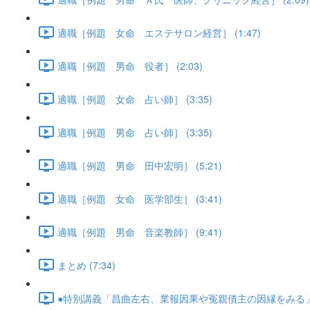
適職［例題 女命 エステサロン経営］ (1:47)
適職［例題 男命 役者］ (2:03)
適職［例題 女命 占い師］ (3:35)
適職［例題 男命 占い師］ (3:35)
適職［例題 男命 田中宏明］ (5:21)
適職［例題 女命 医学部生］ (3:41)
適職［例題 男命 音楽教師］ (9:41)
まとめ (7:34)
●特別講義「昌曲左右、業報因果や冤親債主の因縁をみる」･･･