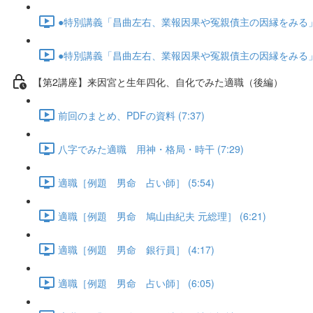
●特別講義「昌曲左右、業報因果や冤親債主の因縁をみる」･･･
●特別講義「昌曲左右、業報因果や冤親債主の因縁をみる」･･･
【第2講座】来因宮と生年四化、自化でみた適職（後編）
前回のまとめ、PDFの資料 (7:37)
八字でみた適職 用神・格局・時干 (7:29)
適職［例題 男命 占い師］ (5:54)
適職［例題 男命 鳩山由紀夫 元総理］ (6:21)
適職［例題 男命 銀行員］ (4:17)
適職［例題 男命 占い師］ (6:05)