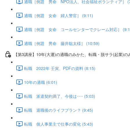
適職［例題 男命 NPO法人、社会福祉ボランティア］ (7:
適職［例題 女命 婦人警官］ (9:11)
適職［例題 女命 コールセンターでクレーム対応］ (9:1
適職［例題 男命 藤井聡太様］ (10:59)
【第3講座】10年(大運)の適職のみかた、転職・脱サラ(起業)の
転職 2022年 壬寅、PDFの資料 (8:15)
10年の適職 (6:01)
転職 派遣契約満了、今後は･･･ (5:03)
転職 退職後のライフプラン？ (9:45)
転職 個人事業主で仕事の変化 (5:43)