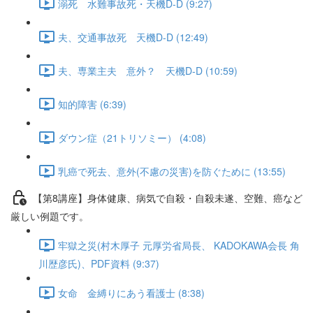
溺死 水難事故死・天機D-D (9:27)
夫、交通事故死 天機D-D (12:49)
夫、専業主夫 意外？ 天機D-D (10:59)
知的障害 (6:39)
ダウン症（21トリソミー） (4:08)
乳癌で死去、意外(不慮の災害)を防ぐために (13:55)
【第8講座】身体健康、病気で自殺・自殺未遂、空難、癌など
厳しい例題です。
牢獄之災(村木厚子 元厚労省局長、 KADOKAWA会長 角
川歴彦氏)、PDF資料 (9:37)
女命 金縛りにあう看護士 (8:38)