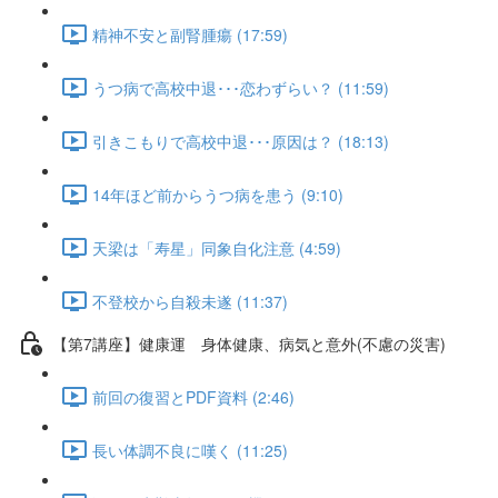
精神不安と副腎腫瘍 (17:59)
うつ病で高校中退･･･恋わずらい？ (11:59)
引きこもりで高校中退･･･原因は？ (18:13)
14年ほど前からうつ病を患う (9:10)
天梁は「寿星」同象自化注意 (4:59)
不登校から自殺未遂 (11:37)
【第7講座】健康運 身体健康、病気と意外(不慮の災害)
前回の復習とPDF資料 (2:46)
長い体調不良に嘆く (11:25)