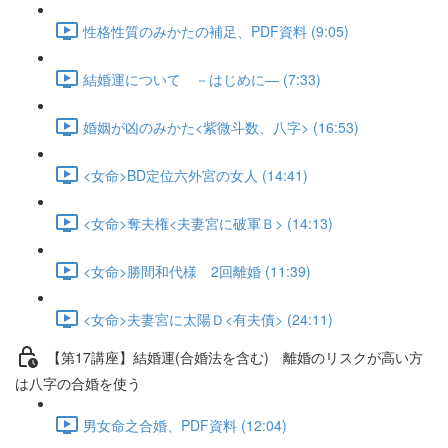
性格性質のみかたの補足、PDF資料 (9:05)
結婚運について －はじめに― (7:33)
婚姻が凶のみかた<紫微斗数、八字> (16:53)
<女命>BD定位六外宮の女人 (14:41)
<女命>奪夫権<夫妻宮に破軍Ｂ> (14:13)
<女命>勝間和代様 2回離婚 (11:39)
<女命>夫妻宮に太陽Ｄ<有夫債> (24:11)
【第17講座】結婚運(合婚法を含む) 離婚のリスクが高い方
は八字の合婚を使う
男女命之合婚、PDF資料 (12:04)