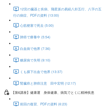
12宮の臓器と疾病、飛星派の易経八卦五行、八字の五
行の病症、PDFの資料 (13:00)
心筋梗塞で死去 (5:00)
肺癌で療養中 (5:54)
白血病で他界 (7:36)
糖尿病で失明 (9:10)
くも膜下出血で他界 (13:37)
腎臓癌と肺癌注意 田中宏明 (12:17)
【第6講座】健康運 身体健康、病気でとくに精神疾患
前回の復習、PDFの資料 (6:23)