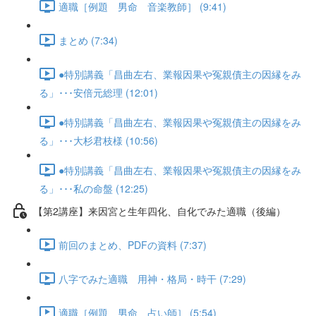
適職［例題 男命 音楽教師］ (9:41)
まとめ (7:34)
●特別講義「昌曲左右、業報因果や冤親債主の因縁をみ
る」･･･安倍元総理 (12:01)
●特別講義「昌曲左右、業報因果や冤親債主の因縁をみ
る」･･･大杉君枝様 (10:56)
●特別講義「昌曲左右、業報因果や冤親債主の因縁をみ
る」･･･私の命盤 (12:25)
【第2講座】来因宮と生年四化、自化でみた適職（後編）
前回のまとめ、PDFの資料 (7:37)
八字でみた適職 用神・格局・時干 (7:29)
適職［例題 男命 占い師］ (5:54)