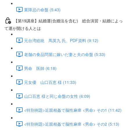
業障忌の命盤 (5:43)
【第19講座】結婚運(合婚法を含む) 総合演習・結婚によっ
て運が開ける人とは
元台湾総統 馬英九 氏、PDF資料 (9:12)
老舗の食品問屋に嫁いだ妻と夫の命盤 (5:33)
男命 医師 (6:18)
元女優 山口百恵 様 (11:33)
山口百恵 様と同じ命盤の女性 (6:09)
<特別例題>近親相姦で脳性麻痺 <男命> その1 (11:42)
<特別例題>近親相姦で脳性麻痺 <男命> その2 (5:13)