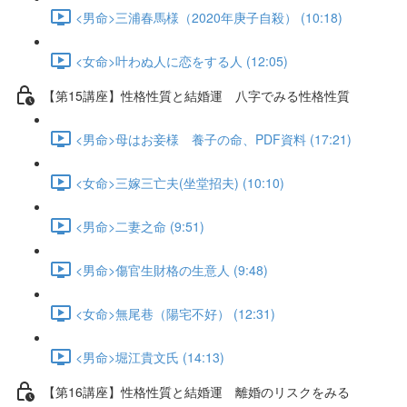
<男命>三浦春馬様（2020年庚子自殺） (10:18)
<女命>叶わぬ人に恋をする人 (12:05)
【第15講座】性格性質と結婚運 八字でみる性格性質
<男命>母はお妾様 養子の命、PDF資料 (17:21)
<女命>三嫁三亡夫(坐堂招夫) (10:10)
<男命>二妻之命 (9:51)
<男命>傷官生財格の生意人 (9:48)
<女命>無尾巷（陽宅不好） (12:31)
<男命>堀江貴文氏 (14:13)
【第16講座】性格性質と結婚運 離婚のリスクをみる