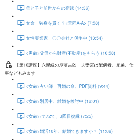
母と子と前世からの宿縁 (14:36)
女命 独身を貫く？<天同A-A> (7:58)
女性実業家 〇〇会社と係争中 (13:54)
<男命>父母から財産(不動産)をもらう (10:58)
【第10講座】六親縁の厚薄吉凶 夫妻宮は配偶者、兄弟、仕
事などもみます
<女命>占い師 再婚の命、PDF資料 (9:44)
<女命>別居中、離婚を検討中 (12:01)
<女命>バツ2で、3回目復縁 (7:25)
<女命>婚活10年、結婚できますか？ (11:06)