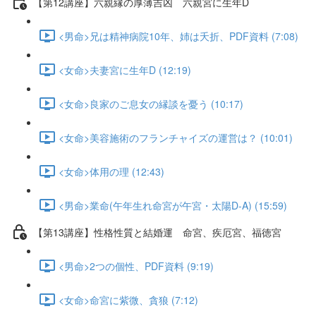
【第12講座】六親縁の厚薄吉凶 六親宮に生年D
<男命>兄は精神病院10年、姉は夭折、PDF資料 (7:08)
<女命>夫妻宮に生年D (12:19)
<女命>良家のご息女の縁談を憂う (10:17)
<女命>美容施術のフランチャイズの運営は？ (10:01)
<女命>体用の理 (12:43)
<男命>業命(午年生れ命宮が午宮・太陽D-A) (15:59)
【第13講座】性格性質と結婚運 命宮、疾厄宮、福徳宮
<男命>2つの個性、PDF資料 (9:19)
<女命>命宮に紫微、貪狼 (7:12)