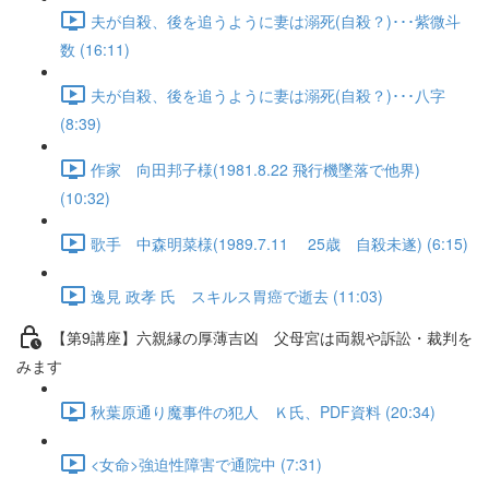
夫が自殺、後を追うように妻は溺死(自殺？)･･･紫微斗
数 (16:11)
夫が自殺、後を追うように妻は溺死(自殺？)･･･八字
(8:39)
作家 向田邦子様(1981.8.22 飛行機墜落で他界)
(10:32)
歌手 中森明菜様(1989.7.11 25歳 自殺未遂) (6:15)
逸見 政孝 氏 スキルス胃癌で逝去 (11:03)
【第9講座】六親縁の厚薄吉凶 父母宮は両親や訴訟・裁判を
みます
秋葉原通り魔事件の犯人 Ｋ氏、PDF資料 (20:34)
<女命>強迫性障害で通院中 (7:31)