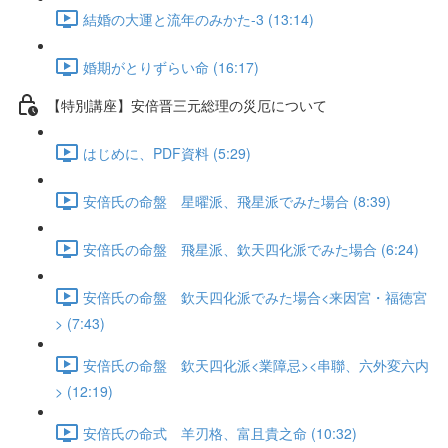
結婚の大運と流年のみかた-3 (13:14)
婚期がとりずらい命 (16:17)
【特別講座】安倍晋三元総理の災厄について
はじめに、PDF資料 (5:29)
安倍氏の命盤 星曜派、飛星派でみた場合 (8:39)
安倍氏の命盤 飛星派、欽天四化派でみた場合 (6:24)
安倍氏の命盤 欽天四化派でみた場合<来因宮・福徳宮
> (7:43)
安倍氏の命盤 欽天四化派<業障忌><串聯、六外変六内
> (12:19)
安倍氏の命式 羊刃格、富且貴之命 (10:32)