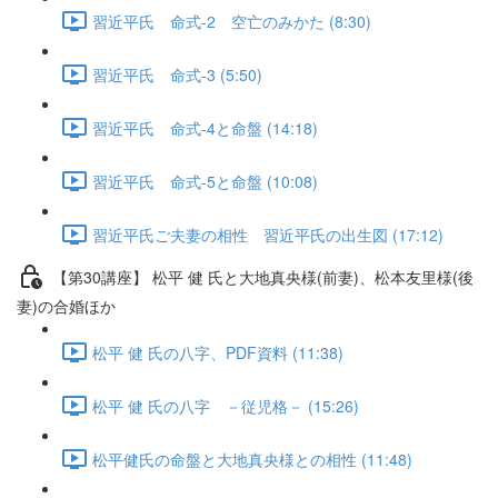
習近平氏 命式-2 空亡のみかた (8:30)
習近平氏 命式-3 (5:50)
習近平氏 命式-4と命盤 (14:18)
習近平氏 命式-5と命盤 (10:08)
習近平氏ご夫妻の相性 習近平氏の出生図 (17:12)
【第30講座】 松平 健 氏と大地真央様(前妻)、松本友里様(後
妻)の合婚ほか
松平 健 氏の八字、PDF資料 (11:38)
松平 健 氏の八字 －従児格－ (15:26)
松平健氏の命盤と大地真央様との相性 (11:48)