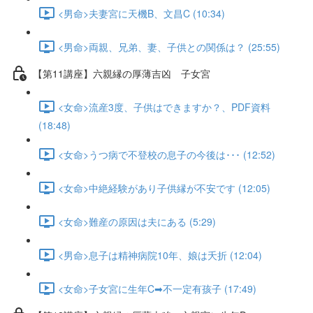
<男命>夫妻宮に天機B、文昌C (10:34)
<男命>両親、兄弟、妻、子供との関係は？ (25:55)
【第11講座】六親縁の厚薄吉凶 子女宮
<女命>流産3度、子供はできますか？、PDF資料
(18:48)
<女命>うつ病で不登校の息子の今後は･･･ (12:52)
<女命>中絶経験があり子供縁が不安です (12:05)
<女命>難産の原因は夫にある (5:29)
<男命>息子は精神病院10年、娘は夭折 (12:04)
<女命>子女宮に生年C➡不一定有孩子 (17:49)