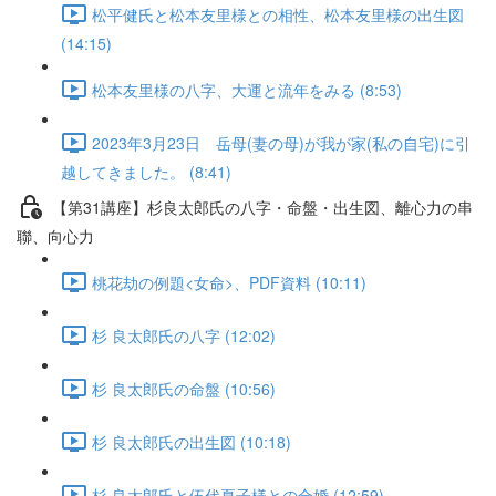
松平健氏と松本友里様との相性、松本友里様の出生図
(14:15)
松本友里様の八字、大運と流年をみる (8:53)
2023年3月23日 岳母(妻の母)が我が家(私の自宅)に引
越してきました。 (8:41)
【第31講座】杉良太郎氏の八字・命盤・出生図、離心力の串
聯、向心力
桃花劫の例題<女命>、PDF資料 (10:11)
杉 良太郎氏の八字 (12:02)
杉 良太郎氏の命盤 (10:56)
杉 良太郎氏の出生図 (10:18)
杉 良太郎氏と伍代夏子様との合婚 (12:59)