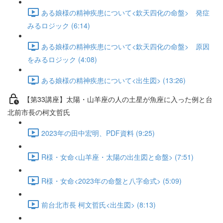
ある娘様の精神疾患について<欽天四化の命盤> 発症
みるロジック (6:14)
ある娘様の精神疾患について<欽天四化の命盤> 原因
をみるロジック (4:08)
ある娘様の精神疾患について<出生図> (13:26)
【第33講座】太陽・山羊座の人の土星が魚座に入った例と台
北前市長の柯文哲氏
2023年の田中宏明、PDF資料 (9:25)
R様・女命<山羊座・太陽の出生図と命盤> (7:51)
R様・女命<2023年の命盤と八字命式> (5:09)
前台北市長 柯文哲氏<出生図> (8:13)