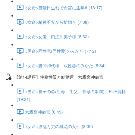
<女命>孤鸞日生れで命宮に生年A (13:17)
<女命>精神不安から離婚？ (7:08)
<女命>女優 岡江久美子様 (8:32)
<男命>同性恋(同性愛)のみかた (7:12)
<女命>勝間和代様 双性恋のみかた (8:34)
【第14講座】性格性質と結婚運 六親宮冲命宮
<男命>養子の命(生母、生父、養母の串聯)、PDF資料
(19:21)
六親宮冲命宮 (6:49)
<女命>波乱万丈の桃花の女性 (8:30)