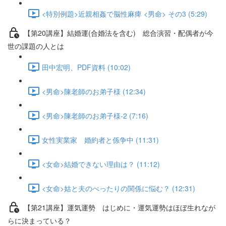
<特別例題>近親相姦で脳性麻痺 <男命> その3 (5:29)
【第20講座】結婚運(合婚法を含む) 総合演習・配偶者が今
世の課題の人とは
田中宏明、PDF資料 (10:02)
<男命>陳老師のお弟子様 (12:34)
<男命>陳老師のお弟子様-2 (7:16)
女性実業家 婚約者と係争中 (11:31)
<女命>結婚できない理由は？ (11:12)
<女命>姑と夫のべったりの関係に悩む？ (12:31)
【第21講座】運気運勢 はじめに・運気運勢はほぼ生れなが
らに決まっている？