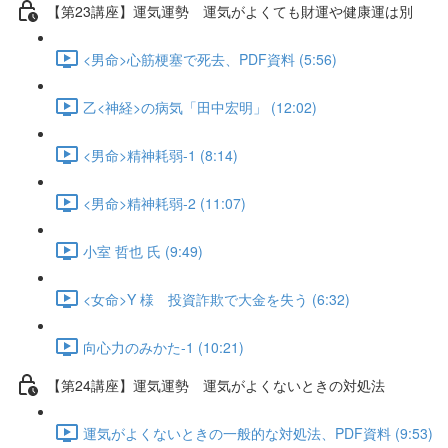
【第23講座】運気運勢 運気がよくても財運や健康運は別
<男命>心筋梗塞で死去、PDF資料 (5:56)
乙<神経>の病気「田中宏明」 (12:02)
<男命>精神耗弱-1 (8:14)
<男命>精神耗弱-2 (11:07)
小室 哲也 氏 (9:49)
<女命>Y 様 投資詐欺で大金を失う (6:32)
向心力のみかた-1 (10:21)
【第24講座】運気運勢 運気がよくないときの対処法
運気がよくないときの一般的な対処法、PDF資料 (9:53)