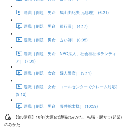
適職［例題 男命 鳩山由紀夫 元総理］ (6:21)
適職［例題 男命 銀行員］ (4:17)
適職［例題 男命 占い師］ (6:05)
適職［例題 男命 NPO法人、社会福祉ボランティ
ア］ (7:39)
適職［例題 女命 婦人警官］ (9:11)
適職［例題 女命 コールセンターでクレーム対応］
(9:12)
適職［例題 男命 藤井聡太様］ (10:59)
【第3講座】10年(大運)の適職のみかた、転職・脱サラ(起業)
のみかた