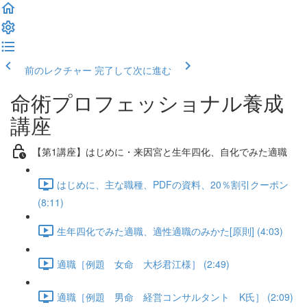
前のレクチャー
完了して次に進む
命術プロフェッショナル養成
講座
【第1講座】はじめに・来因宮と生年四化、自化でみた適職
はじめに、主な職種、PDFの資料、20％割引クーポン
(8:11)
生年四化でみた適職、適性適職のみかた[原則] (4:03)
適職［例題 女命 大杉君江様］ (2:49)
適職［例題 男命 経営コンサルタント K氏］ (2:09)