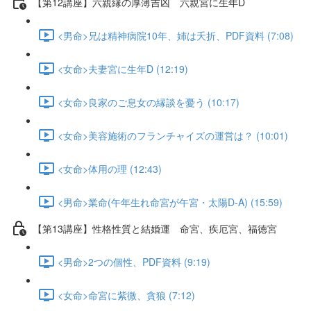
【第12講座】六親縁の厚薄吉凶 六親宮に生年D
<男命>兄は精神病院10年、姉は夭折、PDF資料 (7:08)
<女命>夫妻宮に生年D (12:19)
<女命>良家のご息女の縁談を憂う (10:17)
<女命>美容施術のフランチャイズの運営は？ (10:01)
<女命>体用の理 (12:43)
<男命>業命(午年生れ命宮が午宮・太陽D-A) (15:59)
【第13講座】性格性質と結婚運 命宮、疾厄宮、福徳宮
<男命>2つの個性、PDF資料 (9:19)
<女命>命宮に紫微、貪狼 (7:12)