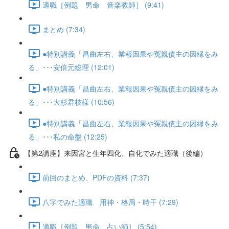
適職［例題 男命 音楽教師］ (9:41)
まとめ (7:34)
●特別講義「昌曲左右、業報因果や冤親債主の因縁をみ
る」･･･安倍元総理 (12:01)
●特別講義「昌曲左右、業報因果や冤親債主の因縁をみ
る」･･･大杉君枝様 (10:56)
●特別講義「昌曲左右、業報因果や冤親債主の因縁をみ
る」･･･私の命盤 (12:25)
【第2講座】来因宮と生年四化、自化でみた適職（後編）
前回のまとめ、PDFの資料 (7:37)
八字でみた適職 用神・格局・時干 (7:29)
適職［例題 男命 占い師］ (5:54)