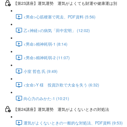
【第23講座】運気運勢 運気がよくても財運や健康運は別
<男命>心筋梗塞で死去、PDF資料 (5:56)
乙<神経>の病気「田中宏明」 (12:02)
<男命>精神耗弱-1 (8:14)
<男命>精神耗弱-2 (11:07)
小室 哲也 氏 (9:49)
<女命>Y 様 投資詐欺で大金を失う (6:32)
向心力のみかた-1 (10:21)
【第24講座】運気運勢 運気がよくないときの対処法
運気がよくないときの一般的な対処法、PDF資料 (9:53)