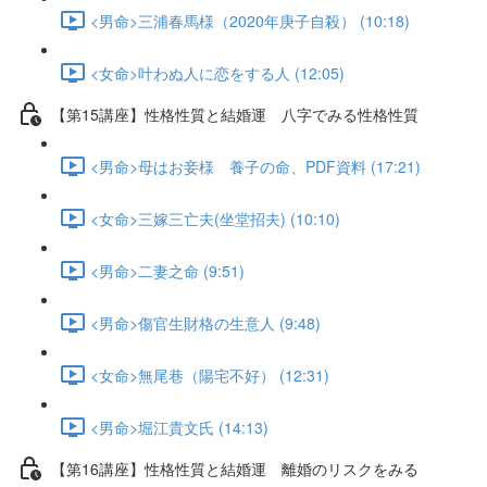
<男命>三浦春馬様（2020年庚子自殺） (10:18)
<女命>叶わぬ人に恋をする人 (12:05)
【第15講座】性格性質と結婚運 八字でみる性格性質
<男命>母はお妾様 養子の命、PDF資料 (17:21)
<女命>三嫁三亡夫(坐堂招夫) (10:10)
<男命>二妻之命 (9:51)
<男命>傷官生財格の生意人 (9:48)
<女命>無尾巷（陽宅不好） (12:31)
<男命>堀江貴文氏 (14:13)
【第16講座】性格性質と結婚運 離婚のリスクをみる