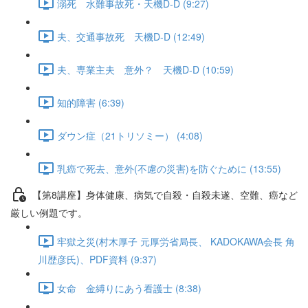
溺死 水難事故死・天機D-D (9:27)
夫、交通事故死 天機D-D (12:49)
夫、専業主夫 意外？ 天機D-D (10:59)
知的障害 (6:39)
ダウン症（21トリソミー） (4:08)
乳癌で死去、意外(不慮の災害)を防ぐために (13:55)
【第8講座】身体健康、病気で自殺・自殺未遂、空難、癌など
厳しい例題です。
牢獄之災(村木厚子 元厚労省局長、 KADOKAWA会長 角
川歴彦氏)、PDF資料 (9:37)
女命 金縛りにあう看護士 (8:38)