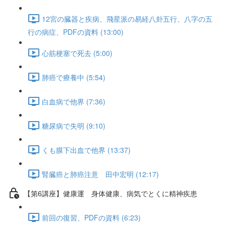
12宮の臓器と疾病、飛星派の易経八卦五行、八字の五
行の病症、PDFの資料 (13:00)
心筋梗塞で死去 (5:00)
肺癌で療養中 (5:54)
白血病で他界 (7:36)
糖尿病で失明 (9:10)
くも膜下出血で他界 (13:37)
腎臓癌と肺癌注意 田中宏明 (12:17)
【第6講座】健康運 身体健康、病気でとくに精神疾患
前回の復習、PDFの資料 (6:23)