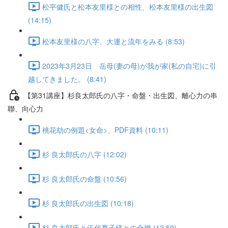
松平健氏と松本友里様との相性、松本友里様の出生図
(14:15)
松本友里様の八字、大運と流年をみる (8:53)
2023年3月23日 岳母(妻の母)が我が家(私の自宅)に引
越してきました。 (8:41)
【第31講座】杉良太郎氏の八字・命盤・出生図、離心力の串
聯、向心力
桃花劫の例題<女命>、PDF資料 (10:11)
杉 良太郎氏の八字 (12:02)
杉 良太郎氏の命盤 (10:56)
杉 良太郎氏の出生図 (10:18)
杉 良太郎氏と伍代夏子様との合婚 (12:59)