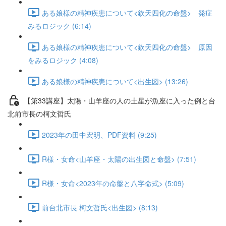
ある娘様の精神疾患について<欽天四化の命盤> 発症
みるロジック (6:14)
ある娘様の精神疾患について<欽天四化の命盤> 原因
をみるロジック (4:08)
ある娘様の精神疾患について<出生図> (13:26)
【第33講座】太陽・山羊座の人の土星が魚座に入った例と台
北前市長の柯文哲氏
2023年の田中宏明、PDF資料 (9:25)
R様・女命<山羊座・太陽の出生図と命盤> (7:51)
R様・女命<2023年の命盤と八字命式> (5:09)
前台北市長 柯文哲氏<出生図> (8:13)