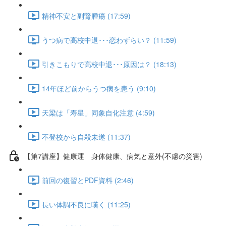
精神不安と副腎腫瘍 (17:59)
うつ病で高校中退･･･恋わずらい？ (11:59)
引きこもりで高校中退･･･原因は？ (18:13)
14年ほど前からうつ病を患う (9:10)
天梁は「寿星」同象自化注意 (4:59)
不登校から自殺未遂 (11:37)
【第7講座】健康運 身体健康、病気と意外(不慮の災害)
前回の復習とPDF資料 (2:46)
長い体調不良に嘆く (11:25)