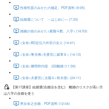
性格性質のみかたの補足、PDF資料 (9:05)
結婚運について －はじめに― (7:33)
婚姻が凶のみかた<紫微斗数、八字> (16:53)
<女命>BD定位六外宮の女人 (14:41)
<女命>奪夫権<夫妻宮に破軍Ｂ> (14:13)
<女命>勝間和代様 2回離婚 (11:39)
<女命>夫妻宮に太陽Ｄ<有夫債> (24:11)
【第17講座】結婚運(合婚法を含む) 離婚のリスクが高い方
は八字の合婚を使う
男女命之合婚、PDF資料 (12:04)