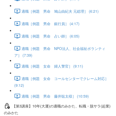
適職［例題 男命 鳩山由紀夫 元総理］ (6:21)
適職［例題 男命 銀行員］ (4:17)
適職［例題 男命 占い師］ (6:05)
適職［例題 男命 NPO法人、社会福祉ボランティ
ア］ (7:39)
適職［例題 女命 婦人警官］ (9:11)
適職［例題 女命 コールセンターでクレーム対応］
(9:12)
適職［例題 男命 藤井聡太様］ (10:59)
【第3講座】10年(大運)の適職のみかた、転職・脱サラ(起業)
のみかた