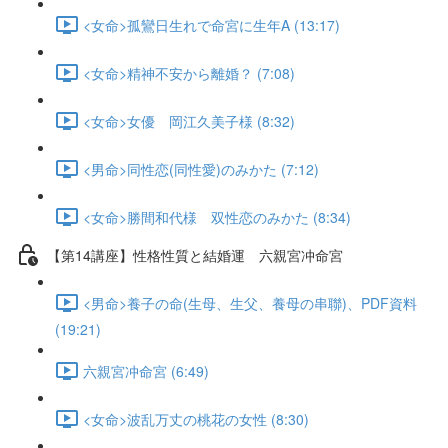
<女命>孤鸞日生れで命宮に生年A (13:17)
<女命>精神不安から離婚？ (7:08)
<女命>女優 岡江久美子様 (8:32)
<男命>同性恋(同性愛)のみかた (7:12)
<女命>勝間和代様 双性恋のみかた (8:34)
【第14講座】性格性質と結婚運 六親宮冲命宮
<男命>養子の命(生母、生父、養母の串聯)、PDF資料
(19:21)
六親宮冲命宮 (6:49)
<女命>波乱万丈の桃花の女性 (8:30)