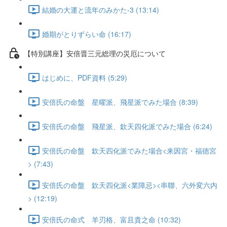
結婚の大運と流年のみかた-3 (13:14)
婚期がとりずらい命 (16:17)
【特別講座】安倍晋三元総理の災厄について
はじめに、PDF資料 (5:29)
安倍氏の命盤 星曜派、飛星派でみた場合 (8:39)
安倍氏の命盤 飛星派、欽天四化派でみた場合 (6:24)
安倍氏の命盤 欽天四化派でみた場合<来因宮・福徳宮
> (7:43)
安倍氏の命盤 欽天四化派<業障忌><串聯、六外変六内
> (12:19)
安倍氏の命式 羊刃格、富且貴之命 (10:32)