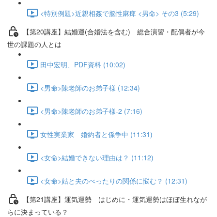
<特別例題>近親相姦で脳性麻痺 <男命> その3 (5:29)
【第20講座】結婚運(合婚法を含む) 総合演習・配偶者が今
世の課題の人とは
田中宏明、PDF資料 (10:02)
<男命>陳老師のお弟子様 (12:34)
<男命>陳老師のお弟子様-2 (7:16)
女性実業家 婚約者と係争中 (11:31)
<女命>結婚できない理由は？ (11:12)
<女命>姑と夫のべったりの関係に悩む？ (12:31)
【第21講座】運気運勢 はじめに・運気運勢はほぼ生れなが
らに決まっている？