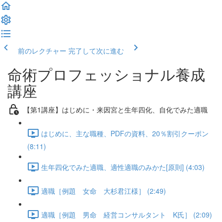
前のレクチャー
完了して次に進む
命術プロフェッショナル養成
講座
【第1講座】はじめに・来因宮と生年四化、自化でみた適職
はじめに、主な職種、PDFの資料、20％割引クーポン
(8:11)
生年四化でみた適職、適性適職のみかた[原則] (4:03)
適職［例題 女命 大杉君江様］ (2:49)
適職［例題 男命 経営コンサルタント K氏］ (2:09)