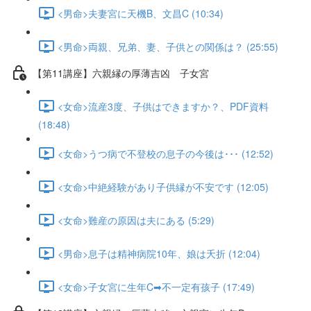
<男命>夫妻宮に天機B、文昌C (10:34)
<男命>両親、兄弟、妻、子供との関係は？ (25:55)
【第11講座】六親縁の厚薄吉凶 子女宮
<女命>流産3度、子供はできますか？、PDF資料
(18:48)
<女命>うつ病で不登校の息子の今後は･･･ (12:52)
<女命>中絶経験があり子供縁が不安です (12:05)
<女命>難産の原因は夫にある (5:29)
<男命>息子は精神病院10年、娘は夭折 (12:04)
<女命>子女宮に生年C➡不一定有孩子 (17:49)