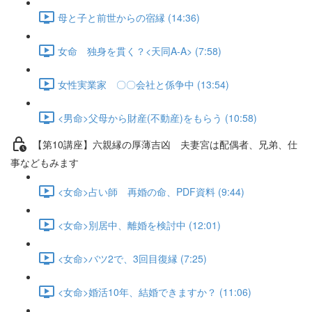
母と子と前世からの宿縁 (14:36)
女命 独身を貫く？<天同A-A> (7:58)
女性実業家 〇〇会社と係争中 (13:54)
<男命>父母から財産(不動産)をもらう (10:58)
【第10講座】六親縁の厚薄吉凶 夫妻宮は配偶者、兄弟、仕
事などもみます
<女命>占い師 再婚の命、PDF資料 (9:44)
<女命>別居中、離婚を検討中 (12:01)
<女命>バツ2で、3回目復縁 (7:25)
<女命>婚活10年、結婚できますか？ (11:06)