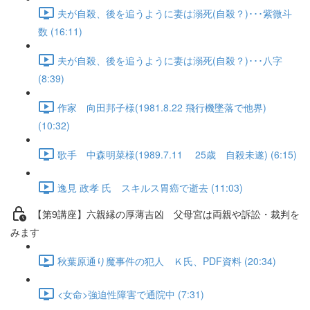
夫が自殺、後を追うように妻は溺死(自殺？)･･･紫微斗
数 (16:11)
夫が自殺、後を追うように妻は溺死(自殺？)･･･八字
(8:39)
作家 向田邦子様(1981.8.22 飛行機墜落で他界)
(10:32)
歌手 中森明菜様(1989.7.11 25歳 自殺未遂) (6:15)
逸見 政孝 氏 スキルス胃癌で逝去 (11:03)
【第9講座】六親縁の厚薄吉凶 父母宮は両親や訴訟・裁判を
みます
秋葉原通り魔事件の犯人 Ｋ氏、PDF資料 (20:34)
<女命>強迫性障害で通院中 (7:31)