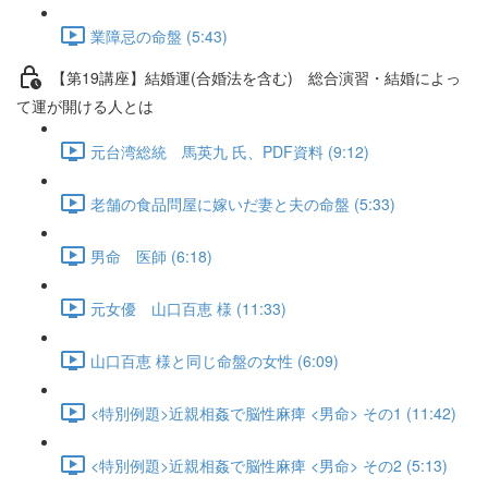
業障忌の命盤 (5:43)
【第19講座】結婚運(合婚法を含む) 総合演習・結婚によっ
て運が開ける人とは
元台湾総統 馬英九 氏、PDF資料 (9:12)
老舗の食品問屋に嫁いだ妻と夫の命盤 (5:33)
男命 医師 (6:18)
元女優 山口百恵 様 (11:33)
山口百恵 様と同じ命盤の女性 (6:09)
<特別例題>近親相姦で脳性麻痺 <男命> その1 (11:42)
<特別例題>近親相姦で脳性麻痺 <男命> その2 (5:13)