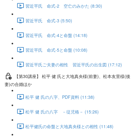
習近平氏 命式-2 空亡のみかた (8:30)
習近平氏 命式-3 (5:50)
習近平氏 命式-4と命盤 (14:18)
習近平氏 命式-5と命盤 (10:08)
習近平氏ご夫妻の相性 習近平氏の出生図 (17:12)
【第30講座】 松平 健 氏と大地真央様(前妻)、松本友里様(後
妻)の合婚ほか
松平 健 氏の八字、PDF資料 (11:38)
松平 健 氏の八字 －従児格－ (15:26)
松平健氏の命盤と大地真央様との相性 (11:48)