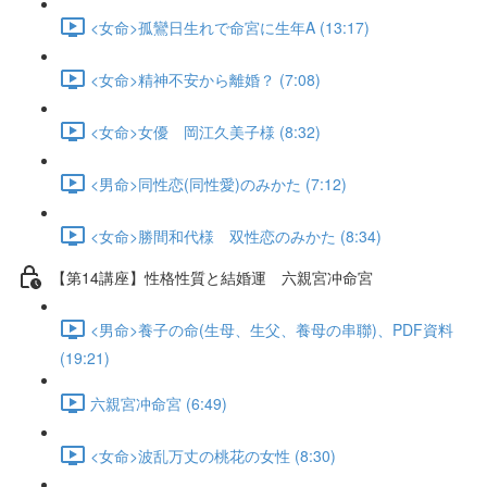
<女命>孤鸞日生れで命宮に生年A (13:17)
<女命>精神不安から離婚？ (7:08)
<女命>女優 岡江久美子様 (8:32)
<男命>同性恋(同性愛)のみかた (7:12)
<女命>勝間和代様 双性恋のみかた (8:34)
【第14講座】性格性質と結婚運 六親宮冲命宮
<男命>養子の命(生母、生父、養母の串聯)、PDF資料
(19:21)
六親宮冲命宮 (6:49)
<女命>波乱万丈の桃花の女性 (8:30)