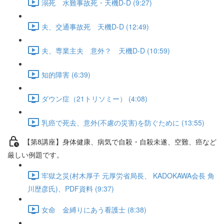
溺死 水難事故死・天機D-D (9:27)
夫、交通事故死 天機D-D (12:49)
夫、専業主夫 意外？ 天機D-D (10:59)
知的障害 (6:39)
ダウン症（21トリソミー） (4:08)
乳癌で死去、意外(不慮の災害)を防ぐために (13:55)
【第8講座】身体健康、病気で自殺・自殺未遂、空難、癌など
厳しい例題です。
牢獄之災(村木厚子 元厚労省局長、 KADOKAWA会長 角
川歴彦氏)、PDF資料 (9:37)
女命 金縛りにあう看護士 (8:38)