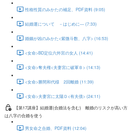
性格性質のみかたの補足、PDF資料 (9:05)
結婚運について －はじめに― (7:33)
婚姻が凶のみかた<紫微斗数、八字> (16:53)
<女命>BD定位六外宮の女人 (14:41)
<女命>奪夫権<夫妻宮に破軍Ｂ> (14:13)
<女命>勝間和代様 2回離婚 (11:39)
<女命>夫妻宮に太陽Ｄ<有夫債> (24:11)
【第17講座】結婚運(合婚法を含む) 離婚のリスクが高い方
は八字の合婚を使う
男女命之合婚、PDF資料 (12:04)