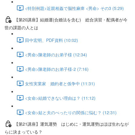
<特別例題>近親相姦で脳性麻痺 <男命> その3 (5:29)
【第20講座】結婚運(合婚法を含む) 総合演習・配偶者が今
世の課題の人とは
田中宏明、PDF資料 (10:02)
<男命>陳老師のお弟子様 (12:34)
<男命>陳老師のお弟子様-2 (7:16)
女性実業家 婚約者と係争中 (11:31)
<女命>結婚できない理由は？ (11:12)
<女命>姑と夫のべったりの関係に悩む？ (12:31)
【第21講座】運気運勢 はじめに・運気運勢はほぼ生れなが
らに決まっている？