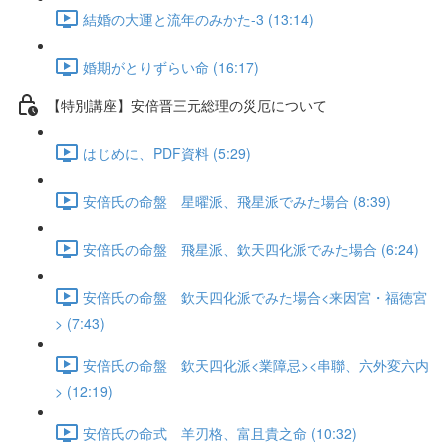
結婚の大運と流年のみかた-3 (13:14)
婚期がとりずらい命 (16:17)
【特別講座】安倍晋三元総理の災厄について
はじめに、PDF資料 (5:29)
安倍氏の命盤 星曜派、飛星派でみた場合 (8:39)
安倍氏の命盤 飛星派、欽天四化派でみた場合 (6:24)
安倍氏の命盤 欽天四化派でみた場合<来因宮・福徳宮
> (7:43)
安倍氏の命盤 欽天四化派<業障忌><串聯、六外変六内
> (12:19)
安倍氏の命式 羊刃格、富且貴之命 (10:32)