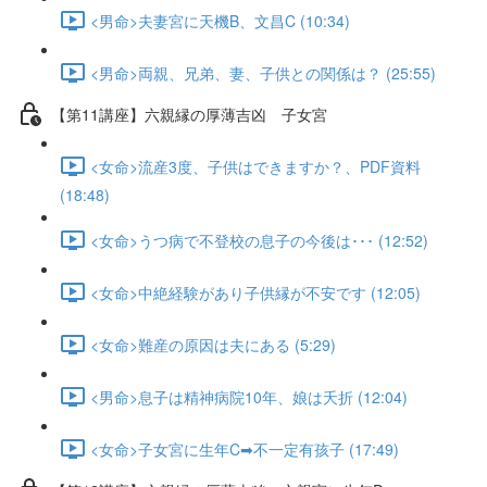
<男命>夫妻宮に天機B、文昌C (10:34)
<男命>両親、兄弟、妻、子供との関係は？ (25:55)
【第11講座】六親縁の厚薄吉凶 子女宮
<女命>流産3度、子供はできますか？、PDF資料
(18:48)
<女命>うつ病で不登校の息子の今後は･･･ (12:52)
<女命>中絶経験があり子供縁が不安です (12:05)
<女命>難産の原因は夫にある (5:29)
<男命>息子は精神病院10年、娘は夭折 (12:04)
<女命>子女宮に生年C➡不一定有孩子 (17:49)