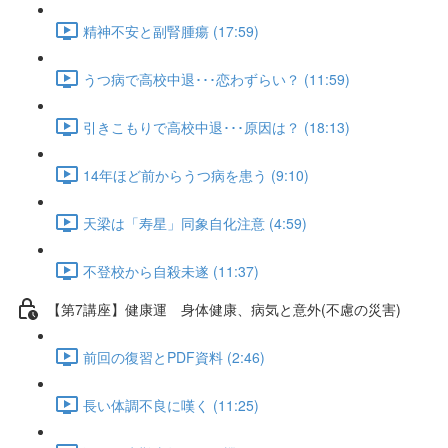
精神不安と副腎腫瘍 (17:59)
うつ病で高校中退･･･恋わずらい？ (11:59)
引きこもりで高校中退･･･原因は？ (18:13)
14年ほど前からうつ病を患う (9:10)
天梁は「寿星」同象自化注意 (4:59)
不登校から自殺未遂 (11:37)
【第7講座】健康運 身体健康、病気と意外(不慮の災害)
前回の復習とPDF資料 (2:46)
長い体調不良に嘆く (11:25)