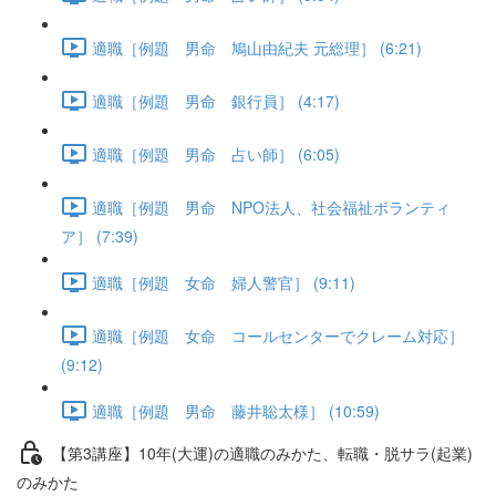
適職［例題 男命 鳩山由紀夫 元総理］ (6:21)
適職［例題 男命 銀行員］ (4:17)
適職［例題 男命 占い師］ (6:05)
適職［例題 男命 NPO法人、社会福祉ボランティ
ア］ (7:39)
適職［例題 女命 婦人警官］ (9:11)
適職［例題 女命 コールセンターでクレーム対応］
(9:12)
適職［例題 男命 藤井聡太様］ (10:59)
【第3講座】10年(大運)の適職のみかた、転職・脱サラ(起業)
のみかた