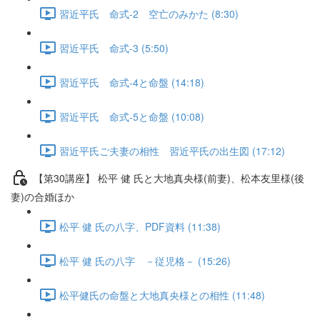
習近平氏 命式-2 空亡のみかた (8:30)
習近平氏 命式-3 (5:50)
習近平氏 命式-4と命盤 (14:18)
習近平氏 命式-5と命盤 (10:08)
習近平氏ご夫妻の相性 習近平氏の出生図 (17:12)
【第30講座】 松平 健 氏と大地真央様(前妻)、松本友里様(後
妻)の合婚ほか
松平 健 氏の八字、PDF資料 (11:38)
松平 健 氏の八字 －従児格－ (15:26)
松平健氏の命盤と大地真央様との相性 (11:48)