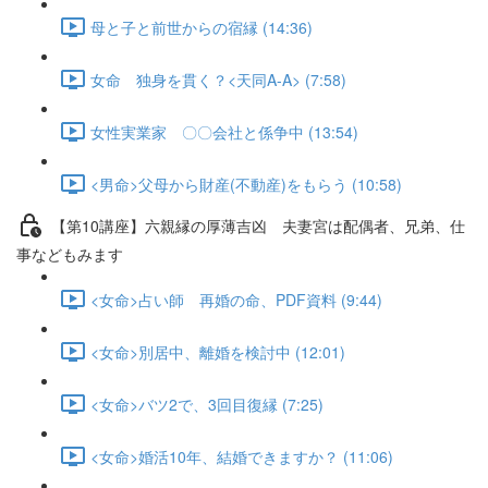
母と子と前世からの宿縁 (14:36)
女命 独身を貫く？<天同A-A> (7:58)
女性実業家 〇〇会社と係争中 (13:54)
<男命>父母から財産(不動産)をもらう (10:58)
【第10講座】六親縁の厚薄吉凶 夫妻宮は配偶者、兄弟、仕
事などもみます
<女命>占い師 再婚の命、PDF資料 (9:44)
<女命>別居中、離婚を検討中 (12:01)
<女命>バツ2で、3回目復縁 (7:25)
<女命>婚活10年、結婚できますか？ (11:06)