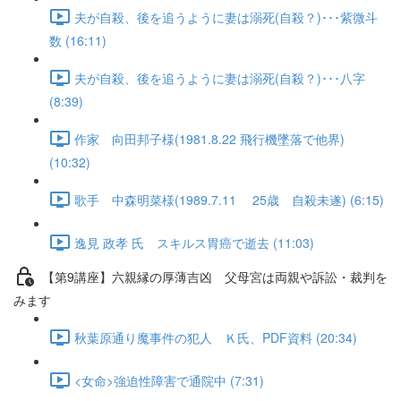
夫が自殺、後を追うように妻は溺死(自殺？)･･･紫微斗
数 (16:11)
夫が自殺、後を追うように妻は溺死(自殺？)･･･八字
(8:39)
作家 向田邦子様(1981.8.22 飛行機墜落で他界)
(10:32)
歌手 中森明菜様(1989.7.11 25歳 自殺未遂) (6:15)
逸見 政孝 氏 スキルス胃癌で逝去 (11:03)
【第9講座】六親縁の厚薄吉凶 父母宮は両親や訴訟・裁判を
みます
秋葉原通り魔事件の犯人 Ｋ氏、PDF資料 (20:34)
<女命>強迫性障害で通院中 (7:31)