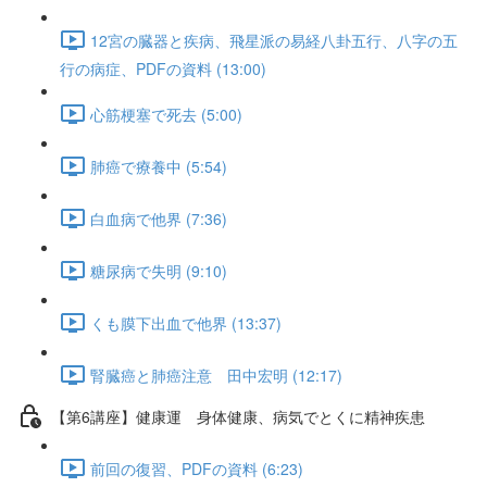
12宮の臓器と疾病、飛星派の易経八卦五行、八字の五
行の病症、PDFの資料 (13:00)
心筋梗塞で死去 (5:00)
肺癌で療養中 (5:54)
白血病で他界 (7:36)
糖尿病で失明 (9:10)
くも膜下出血で他界 (13:37)
腎臓癌と肺癌注意 田中宏明 (12:17)
【第6講座】健康運 身体健康、病気でとくに精神疾患
前回の復習、PDFの資料 (6:23)