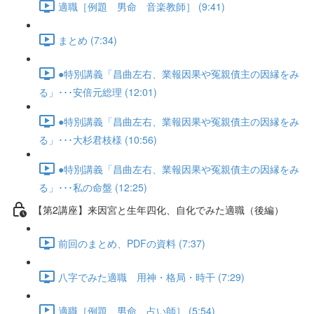
適職［例題 男命 音楽教師］ (9:41)
まとめ (7:34)
●特別講義「昌曲左右、業報因果や冤親債主の因縁をみ
る」･･･安倍元総理 (12:01)
●特別講義「昌曲左右、業報因果や冤親債主の因縁をみ
る」･･･大杉君枝様 (10:56)
●特別講義「昌曲左右、業報因果や冤親債主の因縁をみ
る」･･･私の命盤 (12:25)
【第2講座】来因宮と生年四化、自化でみた適職（後編）
前回のまとめ、PDFの資料 (7:37)
八字でみた適職 用神・格局・時干 (7:29)
適職［例題 男命 占い師］ (5:54)