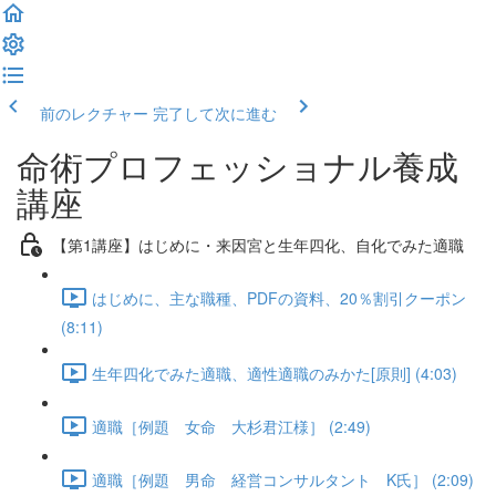
前のレクチャー
完了して次に進む
命術プロフェッショナル養成
講座
【第1講座】はじめに・来因宮と生年四化、自化でみた適職
はじめに、主な職種、PDFの資料、20％割引クーポン
(8:11)
生年四化でみた適職、適性適職のみかた[原則] (4:03)
適職［例題 女命 大杉君江様］ (2:49)
適職［例題 男命 経営コンサルタント K氏］ (2:09)