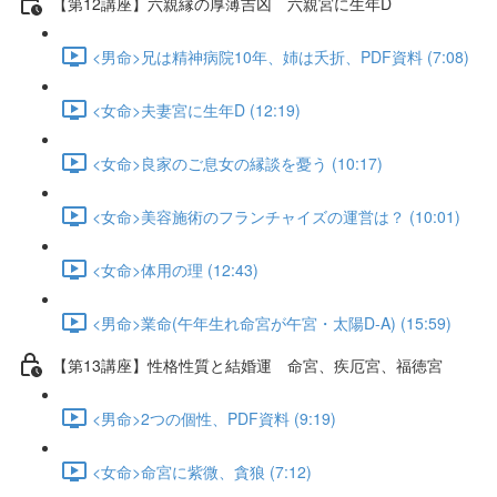
【第12講座】六親縁の厚薄吉凶 六親宮に生年D
<男命>兄は精神病院10年、姉は夭折、PDF資料 (7:08)
<女命>夫妻宮に生年D (12:19)
<女命>良家のご息女の縁談を憂う (10:17)
<女命>美容施術のフランチャイズの運営は？ (10:01)
<女命>体用の理 (12:43)
<男命>業命(午年生れ命宮が午宮・太陽D-A) (15:59)
【第13講座】性格性質と結婚運 命宮、疾厄宮、福徳宮
<男命>2つの個性、PDF資料 (9:19)
<女命>命宮に紫微、貪狼 (7:12)