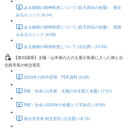
ある娘様の精神疾患について<欽天四化の命盤> 発症
みるロジック (6:14)
ある娘様の精神疾患について<欽天四化の命盤> 原因
をみるロジック (4:08)
ある娘様の精神疾患について<出生図> (13:26)
【第33講座】太陽・山羊座の人の土星が魚座に入った例と台
北前市長の柯文哲氏
2023年の田中宏明、PDF資料 (9:25)
R様・女命<山羊座・太陽の出生図と命盤> (7:51)
R様・女命<2023年の命盤と八字命式> (5:09)
前台北市長 柯文哲氏<出生図> (8:13)