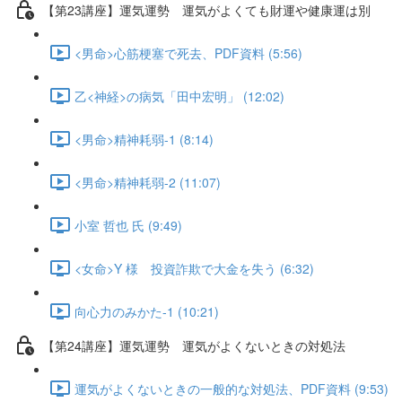
【第23講座】運気運勢 運気がよくても財運や健康運は別
<男命>心筋梗塞で死去、PDF資料 (5:56)
乙<神経>の病気「田中宏明」 (12:02)
<男命>精神耗弱-1 (8:14)
<男命>精神耗弱-2 (11:07)
小室 哲也 氏 (9:49)
<女命>Y 様 投資詐欺で大金を失う (6:32)
向心力のみかた-1 (10:21)
【第24講座】運気運勢 運気がよくないときの対処法
運気がよくないときの一般的な対処法、PDF資料 (9:53)