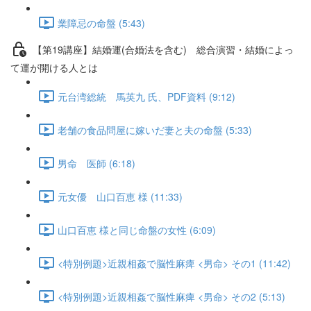
業障忌の命盤 (5:43)
【第19講座】結婚運(合婚法を含む) 総合演習・結婚によっ
て運が開ける人とは
元台湾総統 馬英九 氏、PDF資料 (9:12)
老舗の食品問屋に嫁いだ妻と夫の命盤 (5:33)
男命 医師 (6:18)
元女優 山口百恵 様 (11:33)
山口百恵 様と同じ命盤の女性 (6:09)
<特別例題>近親相姦で脳性麻痺 <男命> その1 (11:42)
<特別例題>近親相姦で脳性麻痺 <男命> その2 (5:13)