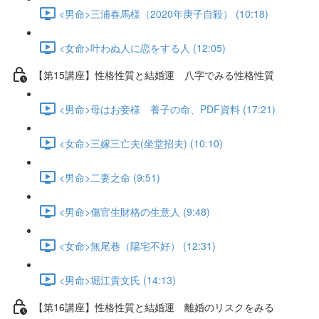
<男命>三浦春馬様（2020年庚子自殺） (10:18)
<女命>叶わぬ人に恋をする人 (12:05)
【第15講座】性格性質と結婚運 八字でみる性格性質
<男命>母はお妾様 養子の命、PDF資料 (17:21)
<女命>三嫁三亡夫(坐堂招夫) (10:10)
<男命>二妻之命 (9:51)
<男命>傷官生財格の生意人 (9:48)
<女命>無尾巷（陽宅不好） (12:31)
<男命>堀江貴文氏 (14:13)
【第16講座】性格性質と結婚運 離婚のリスクをみる