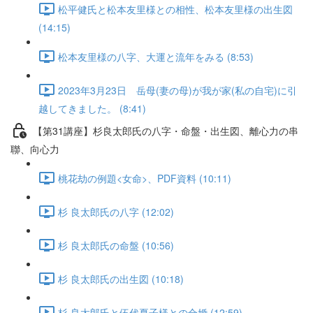
松平健氏と松本友里様との相性、松本友里様の出生図
(14:15)
松本友里様の八字、大運と流年をみる (8:53)
2023年3月23日 岳母(妻の母)が我が家(私の自宅)に引
越してきました。 (8:41)
【第31講座】杉良太郎氏の八字・命盤・出生図、離心力の串
聯、向心力
桃花劫の例題<女命>、PDF資料 (10:11)
杉 良太郎氏の八字 (12:02)
杉 良太郎氏の命盤 (10:56)
杉 良太郎氏の出生図 (10:18)
杉 良太郎氏と伍代夏子様との合婚 (12:59)