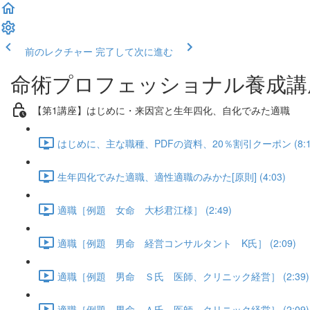
前のレクチャー
完了して次に進む
命術プロフェッショナル養成講
【第1講座】はじめに・来因宮と生年四化、自化でみた適職
はじめに、主な職種、PDFの資料、20％割引クーポン (8:1
生年四化でみた適職、適性適職のみかた[原則] (4:03)
適職［例題 女命 大杉君江様］ (2:49)
適職［例題 男命 経営コンサルタント K氏］ (2:09)
適職［例題 男命 Ｓ氏 医師、クリニック経営］ (2:39)
適職［例題 男命 Ａ氏 医師、クリニック経営］ (2:09)