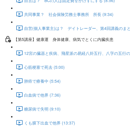
自営は？ BCの人は固定費をかけずにする (8:56)
共同事業？ 社会保険労務士事務所 所長 (9:34)
自営(個人事業主)は？ デイトレーダー、第4回講義のまとめ (
【第5講座】健康運 身体健康、病気でとくに内臓疾患
12宮の臓器と疾病、飛星派の易経八卦五行、八字の五行の病症、
心筋梗塞で死去 (5:00)
肺癌で療養中 (5:54)
白血病で他界 (7:36)
糖尿病で失明 (9:10)
くも膜下出血で他界 (13:37)