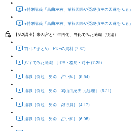
●特別講義「昌曲左右、業報因果や冤親債主の因縁をみる」･･･
●特別講義「昌曲左右、業報因果や冤親債主の因縁をみる」･･･
【第2講座】来因宮と生年四化、自化でみた適職（後編）
前回のまとめ、PDFの資料 (7:37)
八字でみた適職 用神・格局・時干 (7:29)
適職［例題 男命 占い師］ (5:54)
適職［例題 男命 鳩山由紀夫 元総理］ (6:21)
適職［例題 男命 銀行員］ (4:17)
適職［例題 男命 占い師］ (6:05)