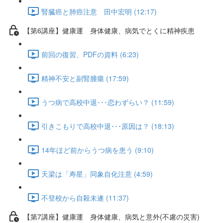
腎臓癌と肺癌注意 田中宏明 (12:17)
【第6講座】健康運 身体健康、病気でとくに精神疾患
前回の復習、PDFの資料 (6:23)
精神不安と副腎腫瘍 (17:59)
うつ病で高校中退･･･恋わずらい？ (11:59)
引きこもりで高校中退･･･原因は？ (18:13)
14年ほど前からうつ病を患う (9:10)
天梁は「寿星」同象自化注意 (4:59)
不登校から自殺未遂 (11:37)
【第7講座】健康運 身体健康、病気と意外(不慮の災害)