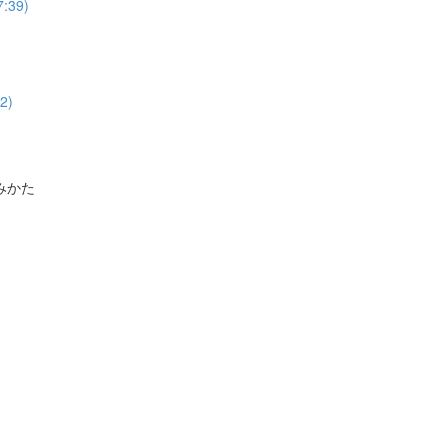
39)
2)
みかた