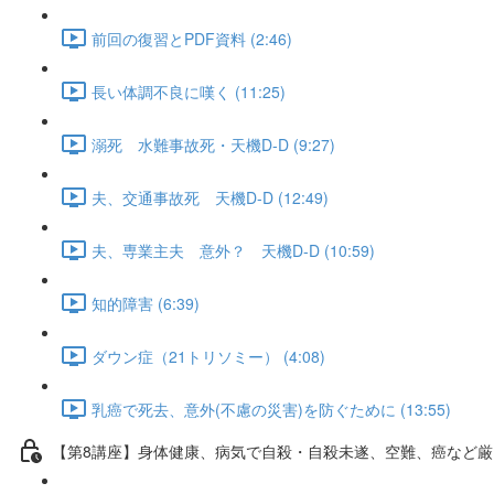
前回の復習とPDF資料 (2:46)
長い体調不良に嘆く (11:25)
溺死 水難事故死・天機D-D (9:27)
夫、交通事故死 天機D-D (12:49)
夫、専業主夫 意外？ 天機D-D (10:59)
知的障害 (6:39)
ダウン症（21トリソミー） (4:08)
乳癌で死去、意外(不慮の災害)を防ぐために (13:55)
【第8講座】身体健康、病気で自殺・自殺未遂、空難、癌など