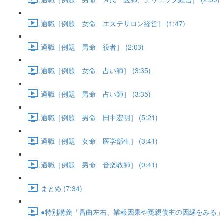
適職［例題 女命 エステサロン経営］ (1:47)
適職［例題 男命 役者］ (2:03)
適職［例題 女命 占い師］ (3:35)
適職［例題 男命 占い師］ (3:35)
適職［例題 男命 田中宏明］ (5:21)
適職［例題 女命 医学部生］ (3:41)
適職［例題 男命 音楽教師］ (9:41)
まとめ (7:34)
●特別講義「昌曲左右、業報因果や冤親債主の因縁をみる」･･･