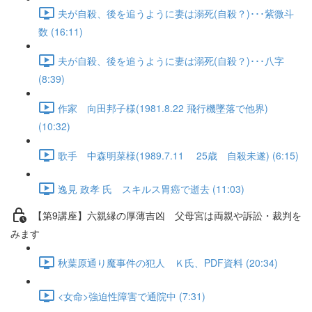
夫が自殺、後を追うように妻は溺死(自殺？)･･･紫微斗
数 (16:11)
夫が自殺、後を追うように妻は溺死(自殺？)･･･八字
(8:39)
作家 向田邦子様(1981.8.22 飛行機墜落で他界)
(10:32)
歌手 中森明菜様(1989.7.11 25歳 自殺未遂) (6:15)
逸見 政孝 氏 スキルス胃癌で逝去 (11:03)
【第9講座】六親縁の厚薄吉凶 父母宮は両親や訴訟・裁判を
みます
秋葉原通り魔事件の犯人 Ｋ氏、PDF資料 (20:34)
<女命>強迫性障害で通院中 (7:31)