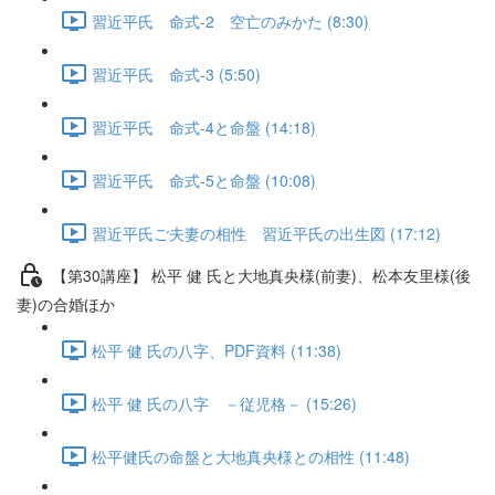
習近平氏 命式-2 空亡のみかた (8:30)
習近平氏 命式-3 (5:50)
習近平氏 命式-4と命盤 (14:18)
習近平氏 命式-5と命盤 (10:08)
習近平氏ご夫妻の相性 習近平氏の出生図 (17:12)
【第30講座】 松平 健 氏と大地真央様(前妻)、松本友里様(後
妻)の合婚ほか
松平 健 氏の八字、PDF資料 (11:38)
松平 健 氏の八字 －従児格－ (15:26)
松平健氏の命盤と大地真央様との相性 (11:48)