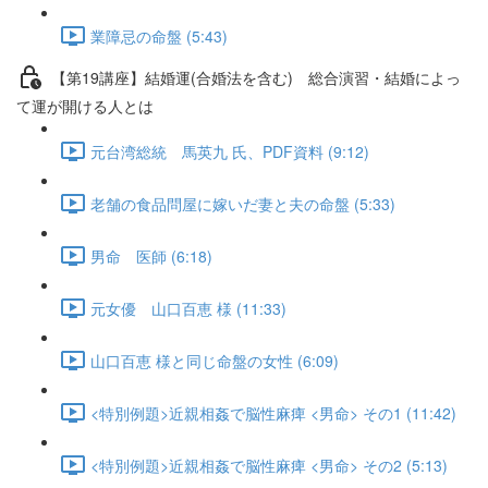
業障忌の命盤 (5:43)
【第19講座】結婚運(合婚法を含む) 総合演習・結婚によっ
て運が開ける人とは
元台湾総統 馬英九 氏、PDF資料 (9:12)
老舗の食品問屋に嫁いだ妻と夫の命盤 (5:33)
男命 医師 (6:18)
元女優 山口百恵 様 (11:33)
山口百恵 様と同じ命盤の女性 (6:09)
<特別例題>近親相姦で脳性麻痺 <男命> その1 (11:42)
<特別例題>近親相姦で脳性麻痺 <男命> その2 (5:13)