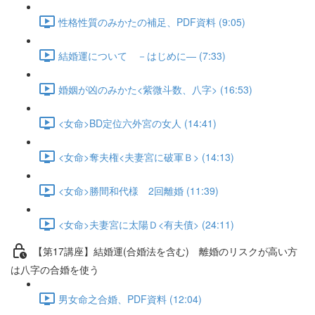
性格性質のみかたの補足、PDF資料 (9:05)
結婚運について －はじめに― (7:33)
婚姻が凶のみかた<紫微斗数、八字> (16:53)
<女命>BD定位六外宮の女人 (14:41)
<女命>奪夫権<夫妻宮に破軍Ｂ> (14:13)
<女命>勝間和代様 2回離婚 (11:39)
<女命>夫妻宮に太陽Ｄ<有夫債> (24:11)
【第17講座】結婚運(合婚法を含む) 離婚のリスクが高い方
は八字の合婚を使う
男女命之合婚、PDF資料 (12:04)