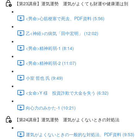
【第23講座】運気運勢 運気がよくても財運や健康運は別
<男命>心筋梗塞で死去、PDF資料 (5:56)
乙<神経>の病気「田中宏明」 (12:02)
<男命>精神耗弱-1 (8:14)
<男命>精神耗弱-2 (11:07)
小室 哲也 氏 (9:49)
<女命>Y 様 投資詐欺で大金を失う (6:32)
向心力のみかた-1 (10:21)
【第24講座】運気運勢 運気がよくないときの対処法
運気がよくないときの一般的な対処法、PDF資料 (9:53)