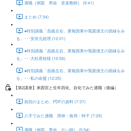
適職［例題 男命 音楽教師］ (9:41)
まとめ (7:34)
●特別講義「昌曲左右、業報因果や冤親債主の因縁をみ
る」･･･安倍元総理 (12:01)
●特別講義「昌曲左右、業報因果や冤親債主の因縁をみ
る」･･･大杉君枝様 (10:56)
●特別講義「昌曲左右、業報因果や冤親債主の因縁をみ
る」･･･私の命盤 (12:25)
【第2講座】来因宮と生年四化、自化でみた適職（後編）
前回のまとめ、PDFの資料 (7:37)
八字でみた適職 用神・格局・時干 (7:29)
適職［例題 男命 占い師］ (5:54)