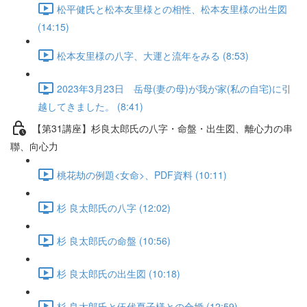
松平健氏と松本友里様との相性、松本友里様の出生図
(14:15)
松本友里様の八字、大運と流年をみる (8:53)
2023年3月23日 岳母(妻の母)が我が家(私の自宅)に引
越してきました。 (8:41)
【第31講座】杉良太郎氏の八字・命盤・出生図、離心力の串
聯、向心力
桃花劫の例題<女命>、PDF資料 (10:11)
杉 良太郎氏の八字 (12:02)
杉 良太郎氏の命盤 (10:56)
杉 良太郎氏の出生図 (10:18)
杉 良太郎氏と伍代夏子様との合婚 (12:59)