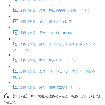
適職［例題 男命 鳩山由紀夫 元総理］ (6:21)
適職［例題 男命 銀行員］ (4:17)
適職［例題 男命 占い師］ (6:05)
適職［例題 男命 NPO法人、社会福祉ボランティ
ア］ (7:39)
適職［例題 女命 婦人警官］ (9:11)
適職［例題 女命 コールセンターでクレーム対応］
(9:12)
適職［例題 男命 藤井聡太様］ (10:59)
【第3講座】10年(大運)の適職のみかた、転職・脱サラ(起業)
のみかた