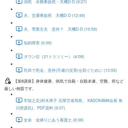
溺死 水難事故死・天機D-D (9:27)
夫、交通事故死 天機D-D (12:49)
夫、専業主夫 意外？ 天機D-D (10:59)
知的障害 (6:39)
ダウン症（21トリソミー） (4:08)
乳癌で死去、意外(不慮の災害)を防ぐために (13:55)
【第8講座】身体健康、病気で自殺・自殺未遂、空難、癌など
厳しい例題です。
牢獄之災(村木厚子 元厚労省局長、 KADOKAWA会長 角
川歴彦氏)、PDF資料 (9:37)
女命 金縛りにあう看護士 (8:38)