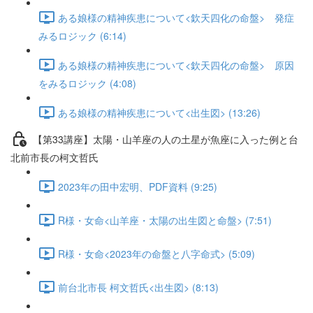
ある娘様の精神疾患について<欽天四化の命盤> 発症
みるロジック (6:14)
ある娘様の精神疾患について<欽天四化の命盤> 原因
をみるロジック (4:08)
ある娘様の精神疾患について<出生図> (13:26)
【第33講座】太陽・山羊座の人の土星が魚座に入った例と台
北前市長の柯文哲氏
2023年の田中宏明、PDF資料 (9:25)
R様・女命<山羊座・太陽の出生図と命盤> (7:51)
R様・女命<2023年の命盤と八字命式> (5:09)
前台北市長 柯文哲氏<出生図> (8:13)