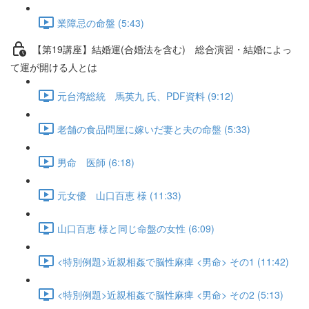
業障忌の命盤 (5:43)
【第19講座】結婚運(合婚法を含む) 総合演習・結婚によっ
て運が開ける人とは
元台湾総統 馬英九 氏、PDF資料 (9:12)
老舗の食品問屋に嫁いだ妻と夫の命盤 (5:33)
男命 医師 (6:18)
元女優 山口百恵 様 (11:33)
山口百恵 様と同じ命盤の女性 (6:09)
<特別例題>近親相姦で脳性麻痺 <男命> その1 (11:42)
<特別例題>近親相姦で脳性麻痺 <男命> その2 (5:13)