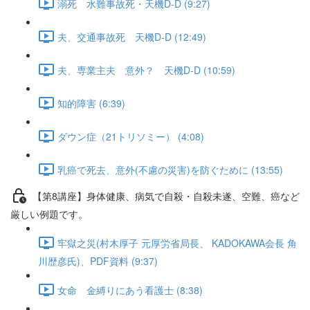
溺死 水難事故死・天機D-D (9:27)
夫、交通事故死 天機D-D (12:49)
夫、専業主夫 意外？ 天機D-D (10:59)
知的障害 (6:39)
ダウン症（21トリソミー） (4:08)
乳癌で死去、意外(不慮の災害)を防ぐために (13:55)
【第8講座】身体健康、病気で自殺・自殺未遂、空難、癌など
厳しい例題です。
牢獄之災(村木厚子 元厚労省局長、 KADOKAWA会長 角
川歴彦氏)、PDF資料 (9:37)
女命 金縛りにあう看護士 (8:38)