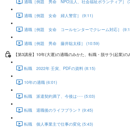
適職［例題 男命 NPO法人、社会福祉ボランティア］ (7:
適職［例題 女命 婦人警官］ (9:11)
適職［例題 女命 コールセンターでクレーム対応］ (9:1
適職［例題 男命 藤井聡太様］ (10:59)
【第3講座】10年(大運)の適職のみかた、転職・脱サラ(起業)の
転職 2022年 壬寅、PDFの資料 (8:15)
10年の適職 (6:01)
転職 派遣契約満了、今後は･･･ (5:03)
転職 退職後のライフプラン？ (9:45)
転職 個人事業主で仕事の変化 (5:43)