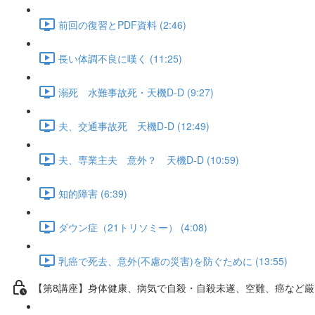
前回の復習とPDF資料 (2:46)
長い体調不良に嘆く (11:25)
溺死 水難事故死・天機D-D (9:27)
夫、交通事故死 天機D-D (12:49)
夫、専業主夫 意外？ 天機D-D (10:59)
知的障害 (6:39)
ダウン症（21トリソミー） (4:08)
乳癌で死去、意外(不慮の災害)を防ぐために (13:55)
【第8講座】身体健康、病気で自殺・自殺未遂、空難、癌など