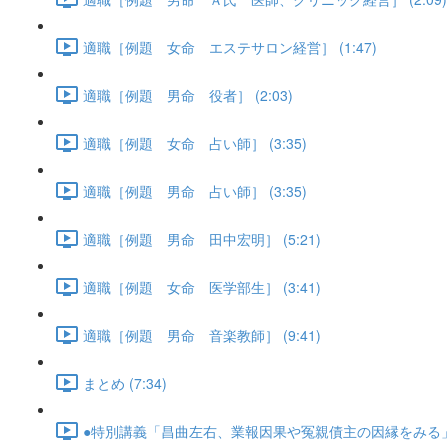
適職［例題 女命 エステサロン経営］ (1:47)
適職［例題 男命 役者］ (2:03)
適職［例題 女命 占い師］ (3:35)
適職［例題 男命 占い師］ (3:35)
適職［例題 男命 田中宏明］ (5:21)
適職［例題 女命 医学部生］ (3:41)
適職［例題 男命 音楽教師］ (9:41)
まとめ (7:34)
●特別講義「昌曲左右、業報因果や冤親債主の因縁をみる」･･･