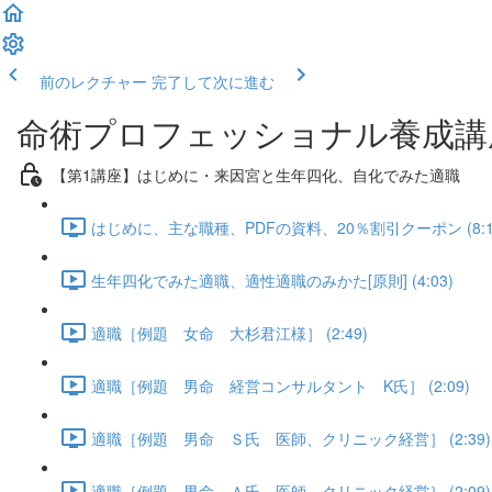
前のレクチャー
完了して次に進む
命術プロフェッショナル養成講
【第1講座】はじめに・来因宮と生年四化、自化でみた適職
はじめに、主な職種、PDFの資料、20％割引クーポン (8:1
生年四化でみた適職、適性適職のみかた[原則] (4:03)
適職［例題 女命 大杉君江様］ (2:49)
適職［例題 男命 経営コンサルタント K氏］ (2:09)
適職［例題 男命 Ｓ氏 医師、クリニック経営］ (2:39)
適職［例題 男命 Ａ氏 医師、クリニック経営］ (2:09)