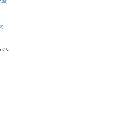
39)
2)
みかた