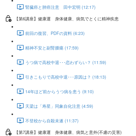
腎臓癌と肺癌注意 田中宏明 (12:17)
【第6講座】健康運 身体健康、病気でとくに精神疾患
前回の復習、PDFの資料 (6:23)
精神不安と副腎腫瘍 (17:59)
うつ病で高校中退･･･恋わずらい？ (11:59)
引きこもりで高校中退･･･原因は？ (18:13)
14年ほど前からうつ病を患う (9:10)
天梁は「寿星」同象自化注意 (4:59)
不登校から自殺未遂 (11:37)
【第7講座】健康運 身体健康、病気と意外(不慮の災害)