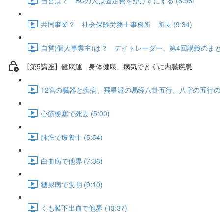
自営は？ BCの人は固定費をかけずにする (8:56)
共同事業？ 社会保険労務士事務所 所長 (9:34)
自営(個人事業主)は？ デイトレーダー、第4回講義のまとめ (
【第5講座】健康運 身体健康、病気でとくに内臓疾患
12宮の臓器と疾病、飛星派の易経八卦五行、八字の五行の病症、
心筋梗塞で死去 (5:00)
肺癌で療養中 (5:54)
白血病で他界 (7:36)
糖尿病で失明 (9:10)
くも膜下出血で他界 (13:37)