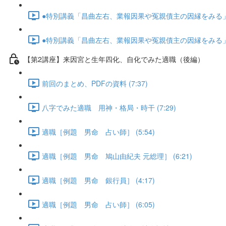
●特別講義「昌曲左右、業報因果や冤親債主の因縁をみる」･･･
●特別講義「昌曲左右、業報因果や冤親債主の因縁をみる」･･･
【第2講座】来因宮と生年四化、自化でみた適職（後編）
前回のまとめ、PDFの資料 (7:37)
八字でみた適職 用神・格局・時干 (7:29)
適職［例題 男命 占い師］ (5:54)
適職［例題 男命 鳩山由紀夫 元総理］ (6:21)
適職［例題 男命 銀行員］ (4:17)
適職［例題 男命 占い師］ (6:05)