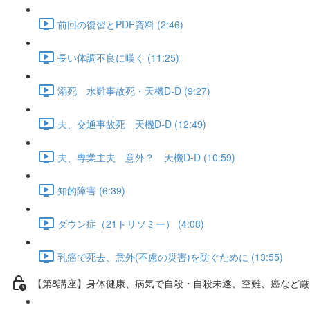
前回の復習とPDF資料 (2:46)
長い体調不良に嘆く (11:25)
溺死 水難事故死・天機D-D (9:27)
夫、交通事故死 天機D-D (12:49)
夫、専業主夫 意外？ 天機D-D (10:59)
知的障害 (6:39)
ダウン症（21トリソミー） (4:08)
乳癌で死去、意外(不慮の災害)を防ぐために (13:55)
【第8講座】身体健康、病気で自殺・自殺未遂、空難、癌など