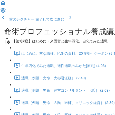
前のレクチャー
完了して次に進む
命術プロフェッショナル養成講
【第1講座】はじめに・来因宮と生年四化、自化でみた適職
はじめに、主な職種、PDFの資料、20％割引クーポン (8:1
生年四化でみた適職、適性適職のみかた[原則] (4:03)
適職［例題 女命 大杉君江様］ (2:49)
適職［例題 男命 経営コンサルタント K氏］ (2:09)
適職［例題 男命 Ｓ氏 医師、クリニック経営］ (2:39)
適職［例題 男命 Ａ氏 医師、クリニック経営］ (2:09)