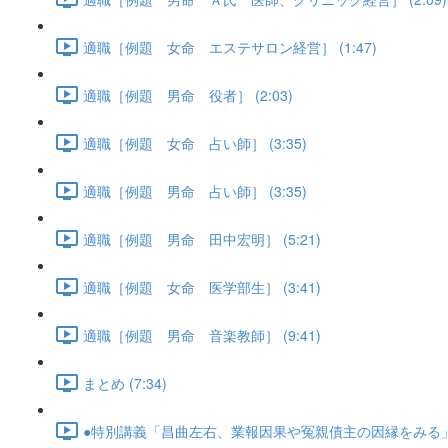
適職［例題 女命 エステサロン経営］ (1:47)
適職［例題 男命 役者］ (2:03)
適職［例題 女命 占い師］ (3:35)
適職［例題 男命 占い師］ (3:35)
適職［例題 男命 田中宏明］ (5:21)
適職［例題 女命 医学部生］ (3:41)
適職［例題 男命 音楽教師］ (9:41)
まとめ (7:34)
●特別講義「昌曲左右、業報因果や冤親債主の因縁をみる」･･･