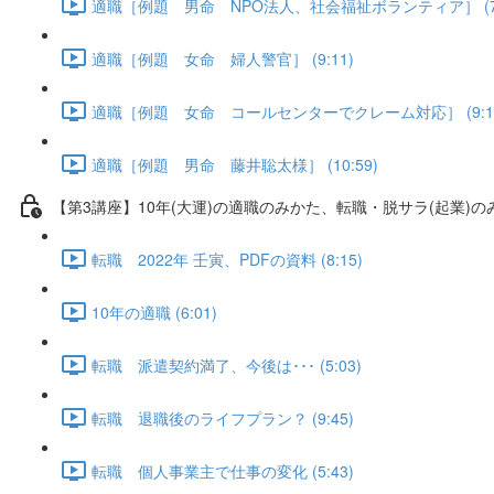
適職［例題 男命 NPO法人、社会福祉ボランティア］ (7:
適職［例題 女命 婦人警官］ (9:11)
適職［例題 女命 コールセンターでクレーム対応］ (9:1
適職［例題 男命 藤井聡太様］ (10:59)
【第3講座】10年(大運)の適職のみかた、転職・脱サラ(起業)の
転職 2022年 壬寅、PDFの資料 (8:15)
10年の適職 (6:01)
転職 派遣契約満了、今後は･･･ (5:03)
転職 退職後のライフプラン？ (9:45)
転職 個人事業主で仕事の変化 (5:43)