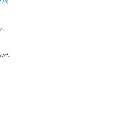
39)
2)
みかた