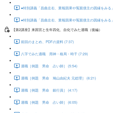
●特別講義「昌曲左右、業報因果や冤親債主の因縁をみる」･･･
●特別講義「昌曲左右、業報因果や冤親債主の因縁をみる」･･･
【第2講座】来因宮と生年四化、自化でみた適職（後編）
前回のまとめ、PDFの資料 (7:37)
八字でみた適職 用神・格局・時干 (7:29)
適職［例題 男命 占い師］ (5:54)
適職［例題 男命 鳩山由紀夫 元総理］ (6:21)
適職［例題 男命 銀行員］ (4:17)
適職［例題 男命 占い師］ (6:05)