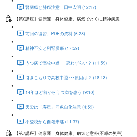
腎臓癌と肺癌注意 田中宏明 (12:17)
【第6講座】健康運 身体健康、病気でとくに精神疾患
前回の復習、PDFの資料 (6:23)
精神不安と副腎腫瘍 (17:59)
うつ病で高校中退･･･恋わずらい？ (11:59)
引きこもりで高校中退･･･原因は？ (18:13)
14年ほど前からうつ病を患う (9:10)
天梁は「寿星」同象自化注意 (4:59)
不登校から自殺未遂 (11:37)
【第7講座】健康運 身体健康、病気と意外(不慮の災害)