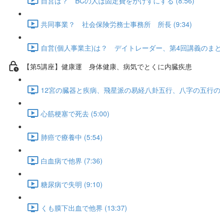
自営は？ BCの人は固定費をかけずにする (8:56)
共同事業？ 社会保険労務士事務所 所長 (9:34)
自営(個人事業主)は？ デイトレーダー、第4回講義のまとめ (
【第5講座】健康運 身体健康、病気でとくに内臓疾患
12宮の臓器と疾病、飛星派の易経八卦五行、八字の五行の病症、
心筋梗塞で死去 (5:00)
肺癌で療養中 (5:54)
白血病で他界 (7:36)
糖尿病で失明 (9:10)
くも膜下出血で他界 (13:37)