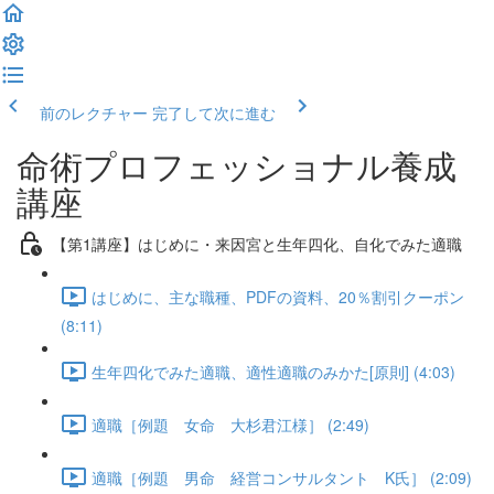
前のレクチャー
完了して次に進む
命術プロフェッショナル養成
講座
【第1講座】はじめに・来因宮と生年四化、自化でみた適職
はじめに、主な職種、PDFの資料、20％割引クーポン
(8:11)
生年四化でみた適職、適性適職のみかた[原則] (4:03)
適職［例題 女命 大杉君江様］ (2:49)
適職［例題 男命 経営コンサルタント K氏］ (2:09)