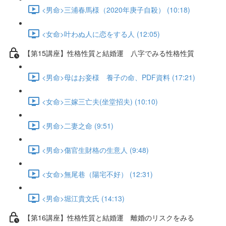
<男命>三浦春馬様（2020年庚子自殺） (10:18)
<女命>叶わぬ人に恋をする人 (12:05)
【第15講座】性格性質と結婚運 八字でみる性格性質
<男命>母はお妾様 養子の命、PDF資料 (17:21)
<女命>三嫁三亡夫(坐堂招夫) (10:10)
<男命>二妻之命 (9:51)
<男命>傷官生財格の生意人 (9:48)
<女命>無尾巷（陽宅不好） (12:31)
<男命>堀江貴文氏 (14:13)
【第16講座】性格性質と結婚運 離婚のリスクをみる