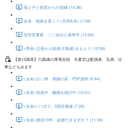
母と子と前世からの宿縁 (14:36)
女命 独身を貫く？<天同A-A> (7:58)
女性実業家 〇〇会社と係争中 (13:54)
<男命>父母から財産(不動産)をもらう (10:58)
【第10講座】六親縁の厚薄吉凶 夫妻宮は配偶者、兄弟、仕
事などもみます
<女命>占い師 再婚の命、PDF資料 (9:44)
<女命>別居中、離婚を検討中 (12:01)
<女命>バツ2で、3回目復縁 (7:25)
<女命>婚活10年、結婚できますか？ (11:06)