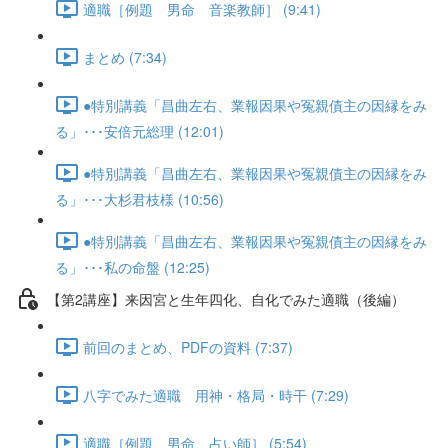
適職［例題 男命 音楽教師］ (9:41)
まとめ (7:34)
●特別講義「昌曲左右、業報因果や冤親債主の因縁をみ
る」･･･安倍元総理 (12:01)
●特別講義「昌曲左右、業報因果や冤親債主の因縁をみ
る」･･･大杉君枝様 (10:56)
●特別講義「昌曲左右、業報因果や冤親債主の因縁をみ
る」･･･私の命盤 (12:25)
【第2講座】来因宮と生年四化、自化でみた適職（後編）
前回のまとめ、PDFの資料 (7:37)
八字でみた適職 用神・格局・時干 (7:29)
適職［例題 男命 占い師］ (5:54)