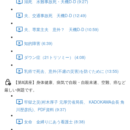
溺死 水難事故死・天機D-D (9:27)
夫、交通事故死 天機D-D (12:49)
夫、専業主夫 意外？ 天機D-D (10:59)
知的障害 (6:39)
ダウン症（21トリソミー） (4:08)
乳癌で死去、意外(不慮の災害)を防ぐために (13:55)
【第8講座】身体健康、病気で自殺・自殺未遂、空難、癌など
厳しい例題です。
牢獄之災(村木厚子 元厚労省局長、 KADOKAWA会長 角
川歴彦氏)、PDF資料 (9:37)
女命 金縛りにあう看護士 (8:38)