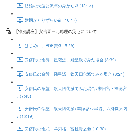
結婚の大運と流年のみかた-3 (13:14)
婚期がとりずらい命 (16:17)
【特別講座】安倍晋三元総理の災厄について
はじめに、PDF資料 (5:29)
安倍氏の命盤 星曜派、飛星派でみた場合 (8:39)
安倍氏の命盤 飛星派、欽天四化派でみた場合 (6:24)
安倍氏の命盤 欽天四化派でみた場合<来因宮・福徳宮
> (7:43)
安倍氏の命盤 欽天四化派<業障忌><串聯、六外変六内
> (12:19)
安倍氏の命式 羊刃格、富且貴之命 (10:32)