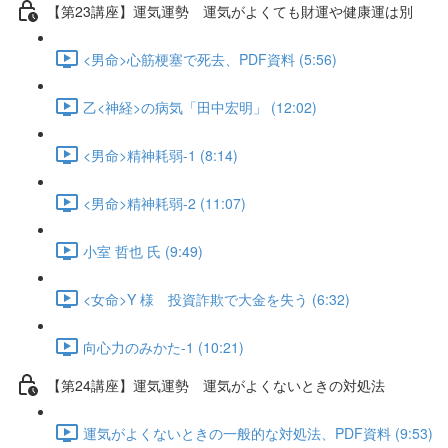
【第23講座】運気運勢 運気がよくても財運や健康運は別
<男命>心筋梗塞で死去、PDF資料 (5:56)
乙<神経>の病気「田中宏明」 (12:02)
<男命>精神耗弱-1 (8:14)
<男命>精神耗弱-2 (11:07)
小室 哲也 氏 (9:49)
<女命>Y 様 投資詐欺で大金を失う (6:32)
向心力のみかた-1 (10:21)
【第24講座】運気運勢 運気がよくないときの対処法
運気がよくないときの一般的な対処法、PDF資料 (9:53)