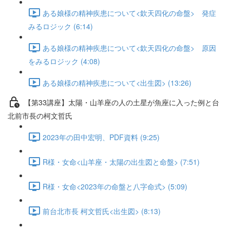
ある娘様の精神疾患について<欽天四化の命盤> 発症
みるロジック (6:14)
ある娘様の精神疾患について<欽天四化の命盤> 原因
をみるロジック (4:08)
ある娘様の精神疾患について<出生図> (13:26)
【第33講座】太陽・山羊座の人の土星が魚座に入った例と台
北前市長の柯文哲氏
2023年の田中宏明、PDF資料 (9:25)
R様・女命<山羊座・太陽の出生図と命盤> (7:51)
R様・女命<2023年の命盤と八字命式> (5:09)
前台北市長 柯文哲氏<出生図> (8:13)