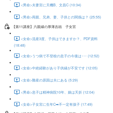
<男命>夫妻宮に天機B、文昌C (10:34)
<男命>両親、兄弟、妻、子供との関係は？ (25:55)
【第11講座】六親縁の厚薄吉凶 子女宮
<女命>流産3度、子供はできますか？、PDF資料
(18:48)
<女命>うつ病で不登校の息子の今後は･･･ (12:52)
<女命>中絶経験があり子供縁が不安です (12:05)
<女命>難産の原因は夫にある (5:29)
<男命>息子は精神病院10年、娘は夭折 (12:04)
<女命>子女宮に生年C➡不一定有孩子 (17:49)