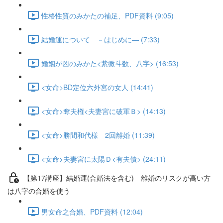
性格性質のみかたの補足、PDF資料 (9:05)
結婚運について －はじめに― (7:33)
婚姻が凶のみかた<紫微斗数、八字> (16:53)
<女命>BD定位六外宮の女人 (14:41)
<女命>奪夫権<夫妻宮に破軍Ｂ> (14:13)
<女命>勝間和代様 2回離婚 (11:39)
<女命>夫妻宮に太陽Ｄ<有夫債> (24:11)
【第17講座】結婚運(合婚法を含む) 離婚のリスクが高い方
は八字の合婚を使う
男女命之合婚、PDF資料 (12:04)