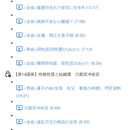
<女命>孤鸞日生れで命宮に生年A (13:17)
<女命>精神不安から離婚？ (7:08)
<女命>女優 岡江久美子様 (8:32)
<男命>同性恋(同性愛)のみかた (7:12)
<女命>勝間和代様 双性恋のみかた (8:34)
【第14講座】性格性質と結婚運 六親宮冲命宮
<男命>養子の命(生母、生父、養母の串聯)、PDF資料
(19:21)
六親宮冲命宮 (6:49)
<女命>波乱万丈の桃花の女性 (8:30)