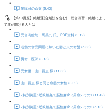
業障忌の命盤 (5:43)
【第19講座】結婚運(合婚法を含む) 総合演習・結婚によっ
て運が開ける人とは
元台湾総統 馬英九 氏、PDF資料 (9:12)
老舗の食品問屋に嫁いだ妻と夫の命盤 (5:33)
男命 医師 (6:18)
元女優 山口百恵 様 (11:33)
山口百恵 様と同じ命盤の女性 (6:09)
<特別例題>近親相姦で脳性麻痺 <男命> その1 (11:42)
<特別例題>近親相姦で脳性麻痺 <男命> その2 (5:13)