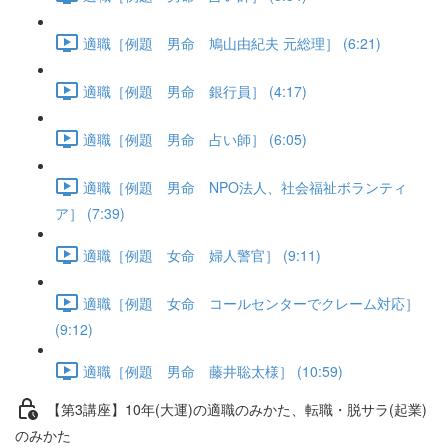
適職［例題 男命 鳩山由紀夫 元総理］ (6:21)
適職［例題 男命 銀行員］ (4:17)
適職［例題 男命 占い師］ (6:05)
適職［例題 男命 NPO法人、社会福祉ボランティ
ア］ (7:39)
適職［例題 女命 婦人警官］ (9:11)
適職［例題 女命 コールセンターでクレーム対応］
(9:12)
適職［例題 男命 藤井聡太様］ (10:59)
【第3講座】10年(大運)の適職のみかた、転職・脱サラ(起業)
のみかた