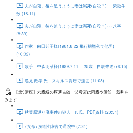
夫が自殺、後を追うように妻は溺死(自殺？)･･･紫微斗
数 (16:11)
夫が自殺、後を追うように妻は溺死(自殺？)･･･八字
(8:39)
作家 向田邦子様(1981.8.22 飛行機墜落で他界)
(10:32)
歌手 中森明菜様(1989.7.11 25歳 自殺未遂) (6:15)
逸見 政孝 氏 スキルス胃癌で逝去 (11:03)
【第9講座】六親縁の厚薄吉凶 父母宮は両親や訴訟・裁判を
みます
秋葉原通り魔事件の犯人 Ｋ氏、PDF資料 (20:34)
<女命>強迫性障害で通院中 (7:31)