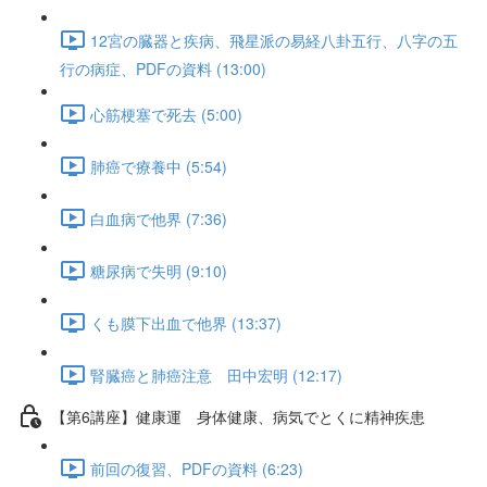
12宮の臓器と疾病、飛星派の易経八卦五行、八字の五
行の病症、PDFの資料 (13:00)
心筋梗塞で死去 (5:00)
肺癌で療養中 (5:54)
白血病で他界 (7:36)
糖尿病で失明 (9:10)
くも膜下出血で他界 (13:37)
腎臓癌と肺癌注意 田中宏明 (12:17)
【第6講座】健康運 身体健康、病気でとくに精神疾患
前回の復習、PDFの資料 (6:23)