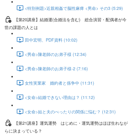
<特別例題>近親相姦で脳性麻痺 <男命> その3 (5:29)
【第20講座】結婚運(合婚法を含む) 総合演習・配偶者が今
世の課題の人とは
田中宏明、PDF資料 (10:02)
<男命>陳老師のお弟子様 (12:34)
<男命>陳老師のお弟子様-2 (7:16)
女性実業家 婚約者と係争中 (11:31)
<女命>結婚できない理由は？ (11:12)
<女命>姑と夫のべったりの関係に悩む？ (12:31)
【第21講座】運気運勢 はじめに・運気運勢はほぼ生れなが
らに決まっている？