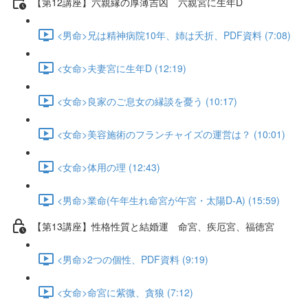
【第12講座】六親縁の厚薄吉凶 六親宮に生年D
<男命>兄は精神病院10年、姉は夭折、PDF資料 (7:08)
<女命>夫妻宮に生年D (12:19)
<女命>良家のご息女の縁談を憂う (10:17)
<女命>美容施術のフランチャイズの運営は？ (10:01)
<女命>体用の理 (12:43)
<男命>業命(午年生れ命宮が午宮・太陽D-A) (15:59)
【第13講座】性格性質と結婚運 命宮、疾厄宮、福徳宮
<男命>2つの個性、PDF資料 (9:19)
<女命>命宮に紫微、貪狼 (7:12)