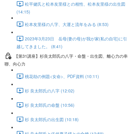
松平健氏と松本友里様との相性、松本友里様の出生図
(14:15)
松本友里様の八字、大運と流年をみる (8:53)
2023年3月23日 岳母(妻の母)が我が家(私の自宅)に引
越してきました。 (8:41)
【第31講座】杉良太郎氏の八字・命盤・出生図、離心力の串
聯、向心力
桃花劫の例題<女命>、PDF資料 (10:11)
杉 良太郎氏の八字 (12:02)
杉 良太郎氏の命盤 (10:56)
杉 良太郎氏の出生図 (10:18)
杉 良太郎氏と伍代夏子様との合婚 (12:59)