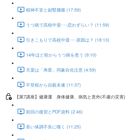
精神不安と副腎腫瘍 (17:59)
うつ病で高校中退･･･恋わずらい？ (11:59)
引きこもりで高校中退･･･原因は？ (18:13)
14年ほど前からうつ病を患う (9:10)
天梁は「寿星」同象自化注意 (4:59)
不登校から自殺未遂 (11:37)
【第7講座】健康運 身体健康、病気と意外(不慮の災害)
前回の復習とPDF資料 (2:46)
長い体調不良に嘆く (11:25)