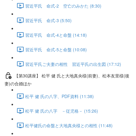
習近平氏 命式-2 空亡のみかた (8:30)
習近平氏 命式-3 (5:50)
習近平氏 命式-4と命盤 (14:18)
習近平氏 命式-5と命盤 (10:08)
習近平氏ご夫妻の相性 習近平氏の出生図 (17:12)
【第30講座】 松平 健 氏と大地真央様(前妻)、松本友里様(後
妻)の合婚ほか
松平 健 氏の八字、PDF資料 (11:38)
松平 健 氏の八字 －従児格－ (15:26)
松平健氏の命盤と大地真央様との相性 (11:48)