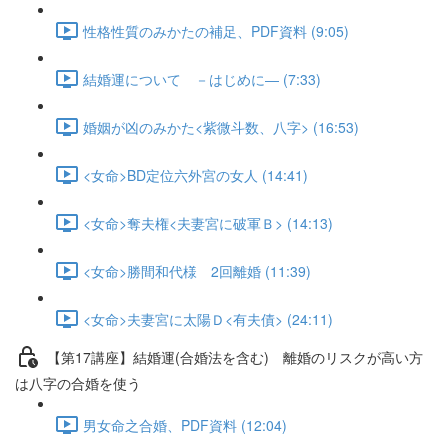
性格性質のみかたの補足、PDF資料 (9:05)
結婚運について －はじめに― (7:33)
婚姻が凶のみかた<紫微斗数、八字> (16:53)
<女命>BD定位六外宮の女人 (14:41)
<女命>奪夫権<夫妻宮に破軍Ｂ> (14:13)
<女命>勝間和代様 2回離婚 (11:39)
<女命>夫妻宮に太陽Ｄ<有夫債> (24:11)
【第17講座】結婚運(合婚法を含む) 離婚のリスクが高い方
は八字の合婚を使う
男女命之合婚、PDF資料 (12:04)