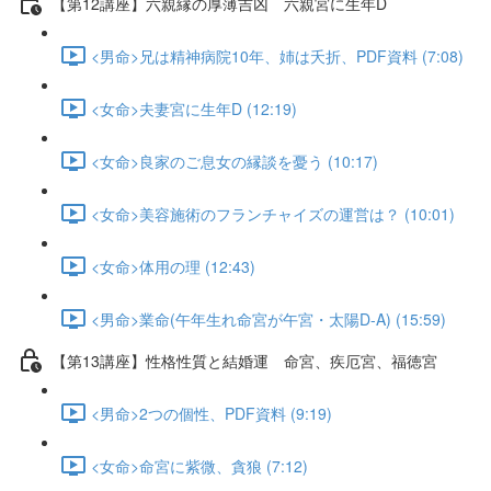
【第12講座】六親縁の厚薄吉凶 六親宮に生年D
<男命>兄は精神病院10年、姉は夭折、PDF資料 (7:08)
<女命>夫妻宮に生年D (12:19)
<女命>良家のご息女の縁談を憂う (10:17)
<女命>美容施術のフランチャイズの運営は？ (10:01)
<女命>体用の理 (12:43)
<男命>業命(午年生れ命宮が午宮・太陽D-A) (15:59)
【第13講座】性格性質と結婚運 命宮、疾厄宮、福徳宮
<男命>2つの個性、PDF資料 (9:19)
<女命>命宮に紫微、貪狼 (7:12)