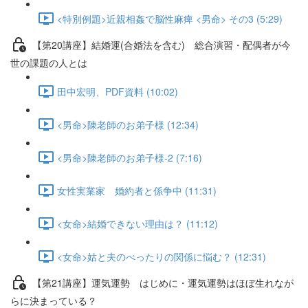
<特別例題>近親相姦で脳性麻痺 <男命> その3 (5:29)
【第20講座】結婚運(合婚法を含む) 総合演習・配偶者が今
世の課題の人とは
田中宏明、PDF資料 (10:02)
<男命>陳老師のお弟子様 (12:34)
<男命>陳老師のお弟子様-2 (7:16)
女性実業家 婚約者と係争中 (11:31)
<女命>結婚できない理由は？ (11:12)
<女命>姑と夫のべったりの関係に悩む？ (12:31)
【第21講座】運気運勢 はじめに・運気運勢はほぼ生れなが
らに決まっている？