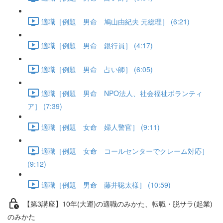
適職［例題 男命 鳩山由紀夫 元総理］ (6:21)
適職［例題 男命 銀行員］ (4:17)
適職［例題 男命 占い師］ (6:05)
適職［例題 男命 NPO法人、社会福祉ボランティ
ア］ (7:39)
適職［例題 女命 婦人警官］ (9:11)
適職［例題 女命 コールセンターでクレーム対応］
(9:12)
適職［例題 男命 藤井聡太様］ (10:59)
【第3講座】10年(大運)の適職のみかた、転職・脱サラ(起業)
のみかた