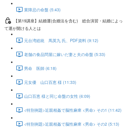
業障忌の命盤 (5:43)
【第19講座】結婚運(合婚法を含む) 総合演習・結婚によっ
て運が開ける人とは
元台湾総統 馬英九 氏、PDF資料 (9:12)
老舗の食品問屋に嫁いだ妻と夫の命盤 (5:33)
男命 医師 (6:18)
元女優 山口百恵 様 (11:33)
山口百恵 様と同じ命盤の女性 (6:09)
<特別例題>近親相姦で脳性麻痺 <男命> その1 (11:42)
<特別例題>近親相姦で脳性麻痺 <男命> その2 (5:13)