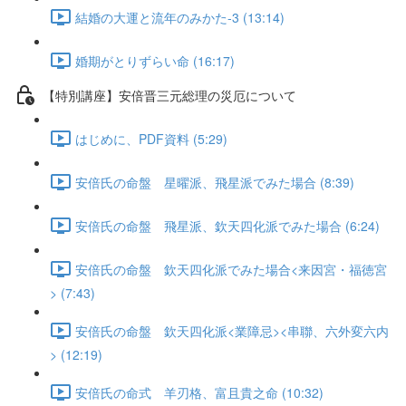
結婚の大運と流年のみかた-3 (13:14)
婚期がとりずらい命 (16:17)
【特別講座】安倍晋三元総理の災厄について
はじめに、PDF資料 (5:29)
安倍氏の命盤 星曜派、飛星派でみた場合 (8:39)
安倍氏の命盤 飛星派、欽天四化派でみた場合 (6:24)
安倍氏の命盤 欽天四化派でみた場合<来因宮・福徳宮
> (7:43)
安倍氏の命盤 欽天四化派<業障忌><串聯、六外変六内
> (12:19)
安倍氏の命式 羊刃格、富且貴之命 (10:32)