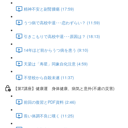
精神不安と副腎腫瘍 (17:59)
うつ病で高校中退･･･恋わずらい？ (11:59)
引きこもりで高校中退･･･原因は？ (18:13)
14年ほど前からうつ病を患う (9:10)
天梁は「寿星」同象自化注意 (4:59)
不登校から自殺未遂 (11:37)
【第7講座】健康運 身体健康、病気と意外(不慮の災害)
前回の復習とPDF資料 (2:46)
長い体調不良に嘆く (11:25)