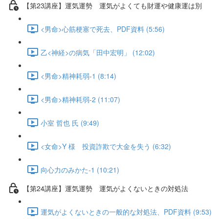
【第23講座】運気運勢 運気がよくても財運や健康運は別
<男命>心筋梗塞で死去、PDF資料 (5:56)
乙<神経>の病気「田中宏明」 (12:02)
<男命>精神耗弱-1 (8:14)
<男命>精神耗弱-2 (11:07)
小室 哲也 氏 (9:49)
<女命>Y 様 投資詐欺で大金を失う (6:32)
向心力のみかた-1 (10:21)
【第24講座】運気運勢 運気がよくないときの対処法
運気がよくないときの一般的な対処法、PDF資料 (9:53)