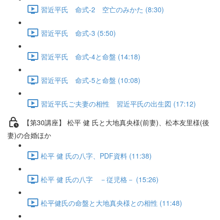
習近平氏 命式-2 空亡のみかた (8:30)
習近平氏 命式-3 (5:50)
習近平氏 命式-4と命盤 (14:18)
習近平氏 命式-5と命盤 (10:08)
習近平氏ご夫妻の相性 習近平氏の出生図 (17:12)
【第30講座】 松平 健 氏と大地真央様(前妻)、松本友里様(後
妻)の合婚ほか
松平 健 氏の八字、PDF資料 (11:38)
松平 健 氏の八字 －従児格－ (15:26)
松平健氏の命盤と大地真央様との相性 (11:48)