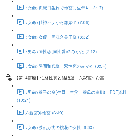
<女命>孤鸞日生れで命宮に生年A (13:17)
<女命>精神不安から離婚？ (7:08)
<女命>女優 岡江久美子様 (8:32)
<男命>同性恋(同性愛)のみかた (7:12)
<女命>勝間和代様 双性恋のみかた (8:34)
【第14講座】性格性質と結婚運 六親宮冲命宮
<男命>養子の命(生母、生父、養母の串聯)、PDF資料
(19:21)
六親宮冲命宮 (6:49)
<女命>波乱万丈の桃花の女性 (8:30)