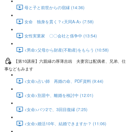
母と子と前世からの宿縁 (14:36)
女命 独身を貫く？<天同A-A> (7:58)
女性実業家 〇〇会社と係争中 (13:54)
<男命>父母から財産(不動産)をもらう (10:58)
【第10講座】六親縁の厚薄吉凶 夫妻宮は配偶者、兄弟、仕
事などもみます
<女命>占い師 再婚の命、PDF資料 (9:44)
<女命>別居中、離婚を検討中 (12:01)
<女命>バツ2で、3回目復縁 (7:25)
<女命>婚活10年、結婚できますか？ (11:06)