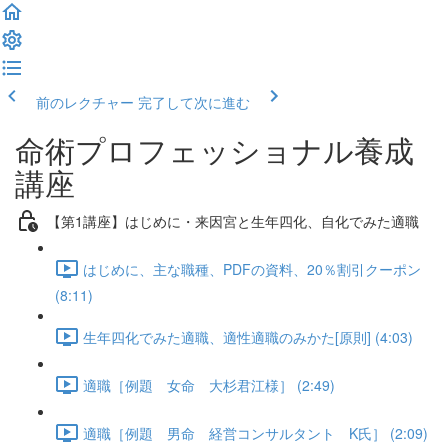
前のレクチャー
完了して次に進む
命術プロフェッショナル養成
講座
【第1講座】はじめに・来因宮と生年四化、自化でみた適職
はじめに、主な職種、PDFの資料、20％割引クーポン
(8:11)
生年四化でみた適職、適性適職のみかた[原則] (4:03)
適職［例題 女命 大杉君江様］ (2:49)
適職［例題 男命 経営コンサルタント K氏］ (2:09)