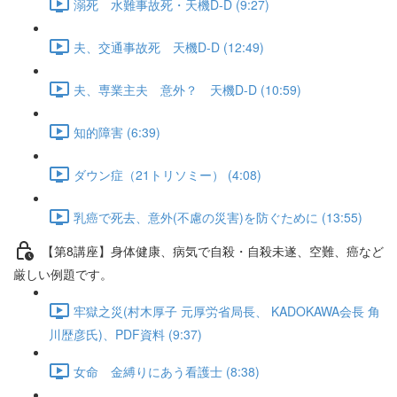
溺死 水難事故死・天機D-D (9:27)
夫、交通事故死 天機D-D (12:49)
夫、専業主夫 意外？ 天機D-D (10:59)
知的障害 (6:39)
ダウン症（21トリソミー） (4:08)
乳癌で死去、意外(不慮の災害)を防ぐために (13:55)
【第8講座】身体健康、病気で自殺・自殺未遂、空難、癌など
厳しい例題です。
牢獄之災(村木厚子 元厚労省局長、 KADOKAWA会長 角
川歴彦氏)、PDF資料 (9:37)
女命 金縛りにあう看護士 (8:38)