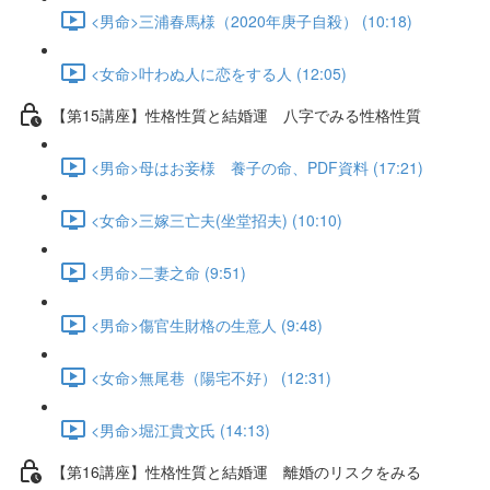
<男命>三浦春馬様（2020年庚子自殺） (10:18)
<女命>叶わぬ人に恋をする人 (12:05)
【第15講座】性格性質と結婚運 八字でみる性格性質
<男命>母はお妾様 養子の命、PDF資料 (17:21)
<女命>三嫁三亡夫(坐堂招夫) (10:10)
<男命>二妻之命 (9:51)
<男命>傷官生財格の生意人 (9:48)
<女命>無尾巷（陽宅不好） (12:31)
<男命>堀江貴文氏 (14:13)
【第16講座】性格性質と結婚運 離婚のリスクをみる