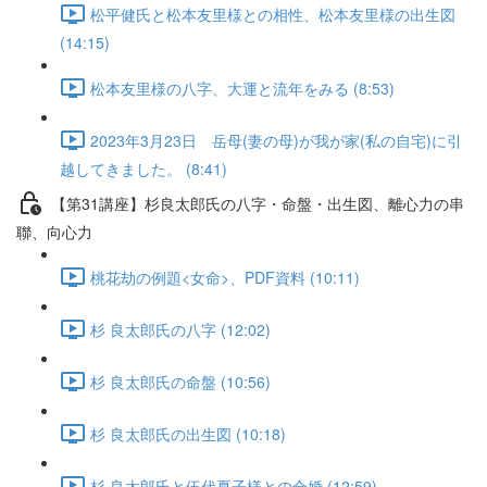
松平健氏と松本友里様との相性、松本友里様の出生図
(14:15)
松本友里様の八字、大運と流年をみる (8:53)
2023年3月23日 岳母(妻の母)が我が家(私の自宅)に引
越してきました。 (8:41)
【第31講座】杉良太郎氏の八字・命盤・出生図、離心力の串
聯、向心力
桃花劫の例題<女命>、PDF資料 (10:11)
杉 良太郎氏の八字 (12:02)
杉 良太郎氏の命盤 (10:56)
杉 良太郎氏の出生図 (10:18)
杉 良太郎氏と伍代夏子様との合婚 (12:59)