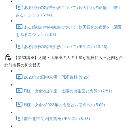
ある娘様の精神疾患について<欽天四化の命盤> 発症
みるロジック (6:14)
ある娘様の精神疾患について<欽天四化の命盤> 原因
をみるロジック (4:08)
ある娘様の精神疾患について<出生図> (13:26)
【第33講座】太陽・山羊座の人の土星が魚座に入った例と台
北前市長の柯文哲氏
2023年の田中宏明、PDF資料 (9:25)
R様・女命<山羊座・太陽の出生図と命盤> (7:51)
R様・女命<2023年の命盤と八字命式> (5:09)
前台北市長 柯文哲氏<出生図> (8:13)