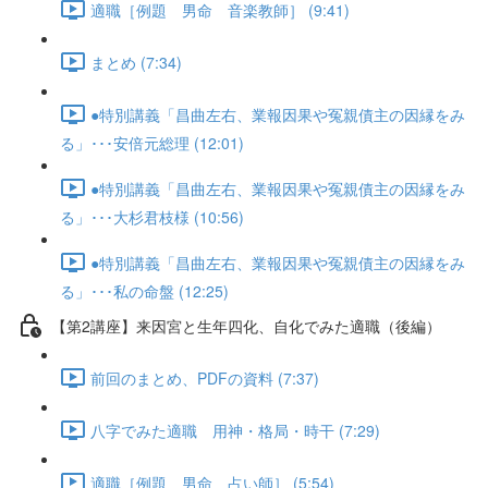
適職［例題 男命 音楽教師］ (9:41)
まとめ (7:34)
●特別講義「昌曲左右、業報因果や冤親債主の因縁をみ
る」･･･安倍元総理 (12:01)
●特別講義「昌曲左右、業報因果や冤親債主の因縁をみ
る」･･･大杉君枝様 (10:56)
●特別講義「昌曲左右、業報因果や冤親債主の因縁をみ
る」･･･私の命盤 (12:25)
【第2講座】来因宮と生年四化、自化でみた適職（後編）
前回のまとめ、PDFの資料 (7:37)
八字でみた適職 用神・格局・時干 (7:29)
適職［例題 男命 占い師］ (5:54)