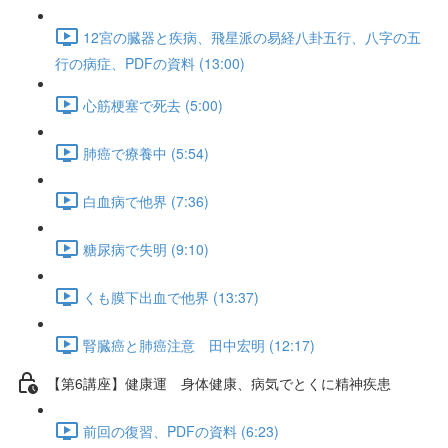
12宮の臓器と疾病、飛星派の易経八卦五行、八字の五
行の病症、PDFの資料 (13:00)
心筋梗塞で死去 (5:00)
肺癌で療養中 (5:54)
白血病で他界 (7:36)
糖尿病で失明 (9:10)
くも膜下出血で他界 (13:37)
腎臓癌と肺癌注意 田中宏明 (12:17)
【第6講座】健康運 身体健康、病気でとくに精神疾患
前回の復習、PDFの資料 (6:23)