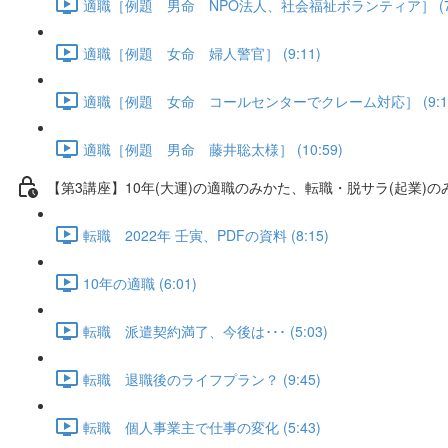
適職［例題 男命 NPO法人、社会福祉ボランティア］ (7:
適職［例題 女命 婦人警官］ (9:11)
適職［例題 女命 コールセンターでクレーム対応］ (9:1
適職［例題 男命 藤井聡太様］ (10:59)
【第3講座】10年(大運)の適職のみかた、転職・脱サラ(起業)の
転職 2022年 壬寅、PDFの資料 (8:15)
10年の適職 (6:01)
転職 派遣契約満了、今後は･･･ (5:03)
転職 退職後のライフプラン？ (9:45)
転職 個人事業主で仕事の変化 (5:43)