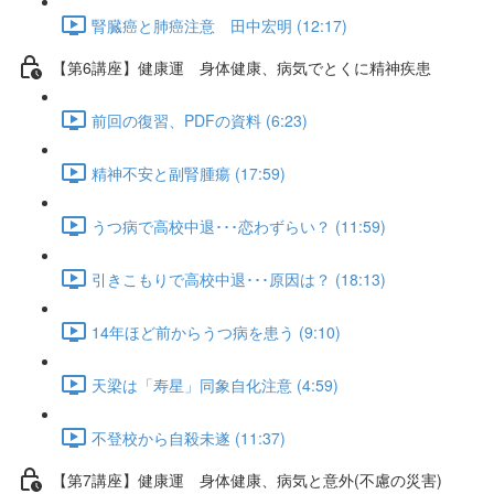
腎臓癌と肺癌注意 田中宏明 (12:17)
【第6講座】健康運 身体健康、病気でとくに精神疾患
前回の復習、PDFの資料 (6:23)
精神不安と副腎腫瘍 (17:59)
うつ病で高校中退･･･恋わずらい？ (11:59)
引きこもりで高校中退･･･原因は？ (18:13)
14年ほど前からうつ病を患う (9:10)
天梁は「寿星」同象自化注意 (4:59)
不登校から自殺未遂 (11:37)
【第7講座】健康運 身体健康、病気と意外(不慮の災害)