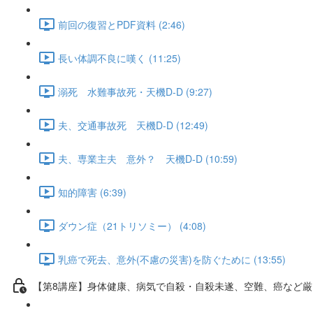
前回の復習とPDF資料 (2:46)
長い体調不良に嘆く (11:25)
溺死 水難事故死・天機D-D (9:27)
夫、交通事故死 天機D-D (12:49)
夫、専業主夫 意外？ 天機D-D (10:59)
知的障害 (6:39)
ダウン症（21トリソミー） (4:08)
乳癌で死去、意外(不慮の災害)を防ぐために (13:55)
【第8講座】身体健康、病気で自殺・自殺未遂、空難、癌など