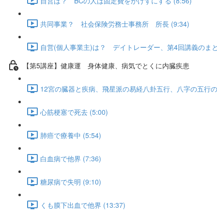
自営は？ BCの人は固定費をかけずにする (8:56)
共同事業？ 社会保険労務士事務所 所長 (9:34)
自営(個人事業主)は？ デイトレーダー、第4回講義のまとめ (
【第5講座】健康運 身体健康、病気でとくに内臓疾患
12宮の臓器と疾病、飛星派の易経八卦五行、八字の五行の病症、
心筋梗塞で死去 (5:00)
肺癌で療養中 (5:54)
白血病で他界 (7:36)
糖尿病で失明 (9:10)
くも膜下出血で他界 (13:37)