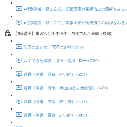
●特別講義「昌曲左右、業報因果や冤親債主の因縁をみる」･･･
●特別講義「昌曲左右、業報因果や冤親債主の因縁をみる」･･･
【第2講座】来因宮と生年四化、自化でみた適職（後編）
前回のまとめ、PDFの資料 (7:37)
八字でみた適職 用神・格局・時干 (7:29)
適職［例題 男命 占い師］ (5:54)
適職［例題 男命 鳩山由紀夫 元総理］ (6:21)
適職［例題 男命 銀行員］ (4:17)
適職［例題 男命 占い師］ (6:05)