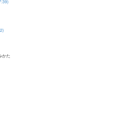
39)
2)
みかた