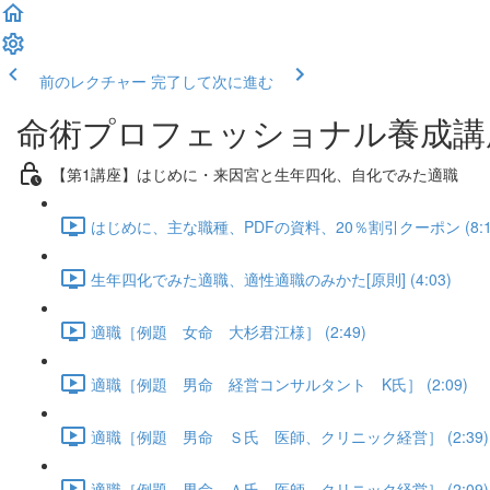
前のレクチャー
完了して次に進む
命術プロフェッショナル養成講
【第1講座】はじめに・来因宮と生年四化、自化でみた適職
はじめに、主な職種、PDFの資料、20％割引クーポン (8:1
生年四化でみた適職、適性適職のみかた[原則] (4:03)
適職［例題 女命 大杉君江様］ (2:49)
適職［例題 男命 経営コンサルタント K氏］ (2:09)
適職［例題 男命 Ｓ氏 医師、クリニック経営］ (2:39)
適職［例題 男命 Ａ氏 医師、クリニック経営］ (2:09)