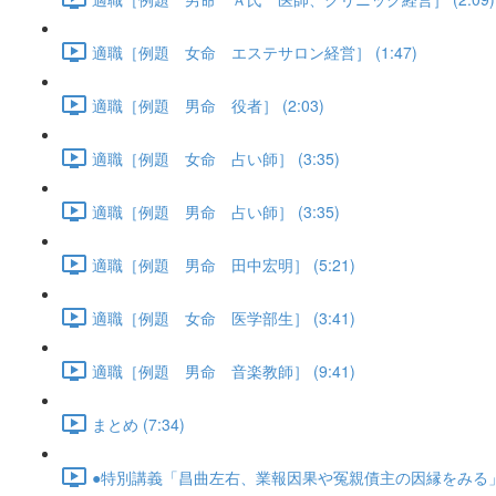
適職［例題 女命 エステサロン経営］ (1:47)
適職［例題 男命 役者］ (2:03)
適職［例題 女命 占い師］ (3:35)
適職［例題 男命 占い師］ (3:35)
適職［例題 男命 田中宏明］ (5:21)
適職［例題 女命 医学部生］ (3:41)
適職［例題 男命 音楽教師］ (9:41)
まとめ (7:34)
●特別講義「昌曲左右、業報因果や冤親債主の因縁をみる」･･･