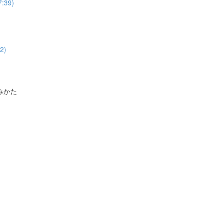
39)
2)
みかた