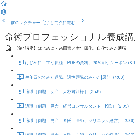
前のレクチャー
完了して次に進む
命術プロフェッショナル養成講
【第1講座】はじめに・来因宮と生年四化、自化でみた適職
はじめに、主な職種、PDFの資料、20％割引クーポン (8:1
生年四化でみた適職、適性適職のみかた[原則] (4:03)
適職［例題 女命 大杉君江様］ (2:49)
適職［例題 男命 経営コンサルタント K氏］ (2:09)
適職［例題 男命 Ｓ氏 医師、クリニック経営］ (2:39)
適職［例題 男命 Ａ氏 医師、クリニック経営］ (2:09)