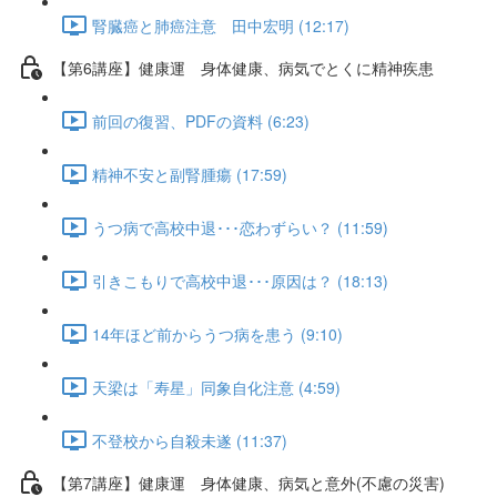
腎臓癌と肺癌注意 田中宏明 (12:17)
【第6講座】健康運 身体健康、病気でとくに精神疾患
前回の復習、PDFの資料 (6:23)
精神不安と副腎腫瘍 (17:59)
うつ病で高校中退･･･恋わずらい？ (11:59)
引きこもりで高校中退･･･原因は？ (18:13)
14年ほど前からうつ病を患う (9:10)
天梁は「寿星」同象自化注意 (4:59)
不登校から自殺未遂 (11:37)
【第7講座】健康運 身体健康、病気と意外(不慮の災害)