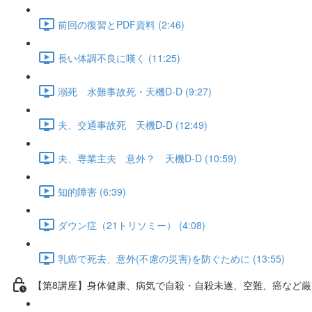
前回の復習とPDF資料 (2:46)
長い体調不良に嘆く (11:25)
溺死 水難事故死・天機D-D (9:27)
夫、交通事故死 天機D-D (12:49)
夫、専業主夫 意外？ 天機D-D (10:59)
知的障害 (6:39)
ダウン症（21トリソミー） (4:08)
乳癌で死去、意外(不慮の災害)を防ぐために (13:55)
【第8講座】身体健康、病気で自殺・自殺未遂、空難、癌など