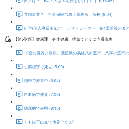
自営は？ BCの人は固定費をかけずにする (8:56)
共同事業？ 社会保険労務士事務所 所長 (9:34)
自営(個人事業主)は？ デイトレーダー、第4回講義のまとめ (
【第5講座】健康運 身体健康、病気でとくに内臓疾患
12宮の臓器と疾病、飛星派の易経八卦五行、八字の五行の病症、
心筋梗塞で死去 (5:00)
肺癌で療養中 (5:54)
白血病で他界 (7:36)
糖尿病で失明 (9:10)
くも膜下出血で他界 (13:37)