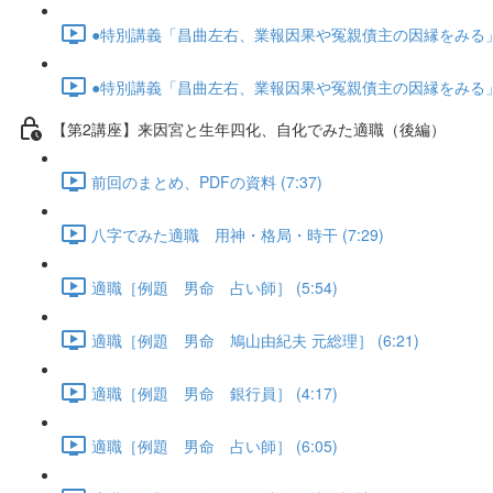
●特別講義「昌曲左右、業報因果や冤親債主の因縁をみる」･･･
●特別講義「昌曲左右、業報因果や冤親債主の因縁をみる」･･･
【第2講座】来因宮と生年四化、自化でみた適職（後編）
前回のまとめ、PDFの資料 (7:37)
八字でみた適職 用神・格局・時干 (7:29)
適職［例題 男命 占い師］ (5:54)
適職［例題 男命 鳩山由紀夫 元総理］ (6:21)
適職［例題 男命 銀行員］ (4:17)
適職［例題 男命 占い師］ (6:05)