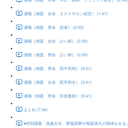
適職［例題 女命 エステサロン経営］ (1:47)
適職［例題 男命 役者］ (2:03)
適職［例題 女命 占い師］ (3:35)
適職［例題 男命 占い師］ (3:35)
適職［例題 男命 田中宏明］ (5:21)
適職［例題 女命 医学部生］ (3:41)
適職［例題 男命 音楽教師］ (9:41)
まとめ (7:34)
●特別講義「昌曲左右、業報因果や冤親債主の因縁をみる」･･･