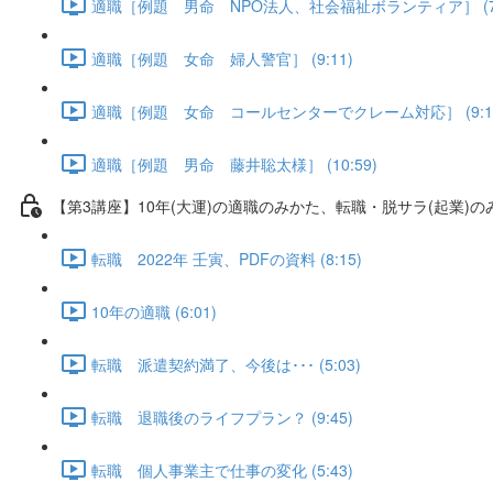
適職［例題 男命 NPO法人、社会福祉ボランティア］ (7:
適職［例題 女命 婦人警官］ (9:11)
適職［例題 女命 コールセンターでクレーム対応］ (9:1
適職［例題 男命 藤井聡太様］ (10:59)
【第3講座】10年(大運)の適職のみかた、転職・脱サラ(起業)の
転職 2022年 壬寅、PDFの資料 (8:15)
10年の適職 (6:01)
転職 派遣契約満了、今後は･･･ (5:03)
転職 退職後のライフプラン？ (9:45)
転職 個人事業主で仕事の変化 (5:43)