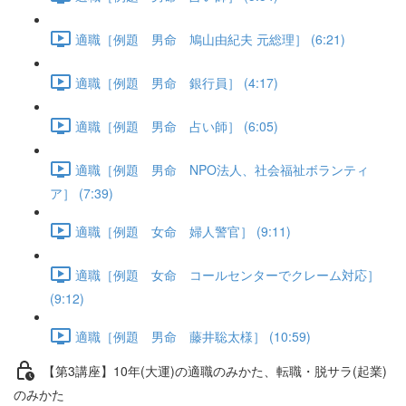
適職［例題 男命 鳩山由紀夫 元総理］ (6:21)
適職［例題 男命 銀行員］ (4:17)
適職［例題 男命 占い師］ (6:05)
適職［例題 男命 NPO法人、社会福祉ボランティ
ア］ (7:39)
適職［例題 女命 婦人警官］ (9:11)
適職［例題 女命 コールセンターでクレーム対応］
(9:12)
適職［例題 男命 藤井聡太様］ (10:59)
【第3講座】10年(大運)の適職のみかた、転職・脱サラ(起業)
のみかた