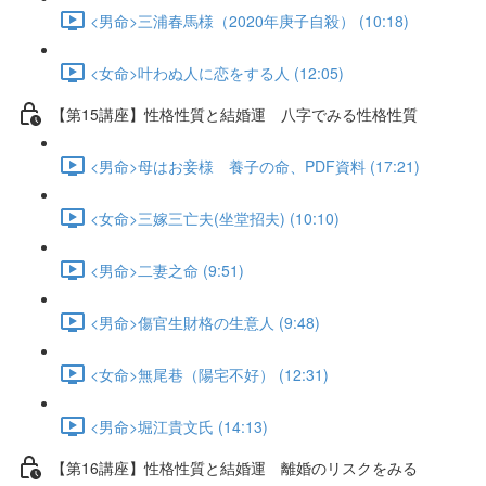
<男命>三浦春馬様（2020年庚子自殺） (10:18)
<女命>叶わぬ人に恋をする人 (12:05)
【第15講座】性格性質と結婚運 八字でみる性格性質
<男命>母はお妾様 養子の命、PDF資料 (17:21)
<女命>三嫁三亡夫(坐堂招夫) (10:10)
<男命>二妻之命 (9:51)
<男命>傷官生財格の生意人 (9:48)
<女命>無尾巷（陽宅不好） (12:31)
<男命>堀江貴文氏 (14:13)
【第16講座】性格性質と結婚運 離婚のリスクをみる