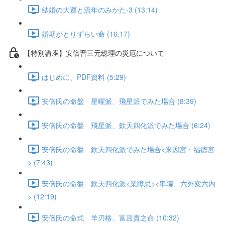
結婚の大運と流年のみかた-3 (13:14)
婚期がとりずらい命 (16:17)
【特別講座】安倍晋三元総理の災厄について
はじめに、PDF資料 (5:29)
安倍氏の命盤 星曜派、飛星派でみた場合 (8:39)
安倍氏の命盤 飛星派、欽天四化派でみた場合 (6:24)
安倍氏の命盤 欽天四化派でみた場合<来因宮・福徳宮
> (7:43)
安倍氏の命盤 欽天四化派<業障忌><串聯、六外変六内
> (12:19)
安倍氏の命式 羊刃格、富且貴之命 (10:32)