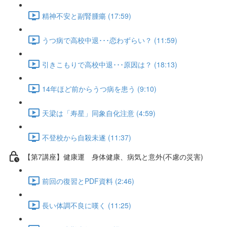
精神不安と副腎腫瘍 (17:59)
うつ病で高校中退･･･恋わずらい？ (11:59)
引きこもりで高校中退･･･原因は？ (18:13)
14年ほど前からうつ病を患う (9:10)
天梁は「寿星」同象自化注意 (4:59)
不登校から自殺未遂 (11:37)
【第7講座】健康運 身体健康、病気と意外(不慮の災害)
前回の復習とPDF資料 (2:46)
長い体調不良に嘆く (11:25)