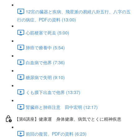
12宮の臓器と疾病、飛星派の易経八卦五行、八字の五
行の病症、PDFの資料 (13:00)
心筋梗塞で死去 (5:00)
肺癌で療養中 (5:54)
白血病で他界 (7:36)
糖尿病で失明 (9:10)
くも膜下出血で他界 (13:37)
腎臓癌と肺癌注意 田中宏明 (12:17)
【第6講座】健康運 身体健康、病気でとくに精神疾患
前回の復習、PDFの資料 (6:23)