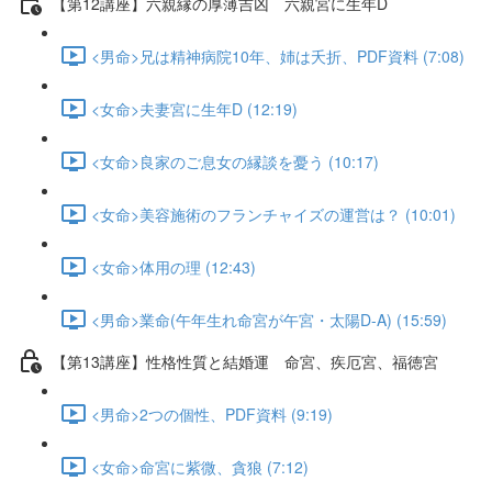
【第12講座】六親縁の厚薄吉凶 六親宮に生年D
<男命>兄は精神病院10年、姉は夭折、PDF資料 (7:08)
<女命>夫妻宮に生年D (12:19)
<女命>良家のご息女の縁談を憂う (10:17)
<女命>美容施術のフランチャイズの運営は？ (10:01)
<女命>体用の理 (12:43)
<男命>業命(午年生れ命宮が午宮・太陽D-A) (15:59)
【第13講座】性格性質と結婚運 命宮、疾厄宮、福徳宮
<男命>2つの個性、PDF資料 (9:19)
<女命>命宮に紫微、貪狼 (7:12)