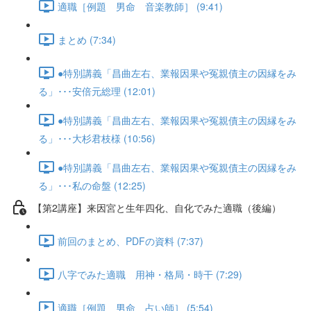
適職［例題 男命 音楽教師］ (9:41)
まとめ (7:34)
●特別講義「昌曲左右、業報因果や冤親債主の因縁をみ
る」･･･安倍元総理 (12:01)
●特別講義「昌曲左右、業報因果や冤親債主の因縁をみ
る」･･･大杉君枝様 (10:56)
●特別講義「昌曲左右、業報因果や冤親債主の因縁をみ
る」･･･私の命盤 (12:25)
【第2講座】来因宮と生年四化、自化でみた適職（後編）
前回のまとめ、PDFの資料 (7:37)
八字でみた適職 用神・格局・時干 (7:29)
適職［例題 男命 占い師］ (5:54)