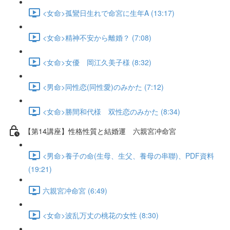
<女命>孤鸞日生れで命宮に生年A (13:17)
<女命>精神不安から離婚？ (7:08)
<女命>女優 岡江久美子様 (8:32)
<男命>同性恋(同性愛)のみかた (7:12)
<女命>勝間和代様 双性恋のみかた (8:34)
【第14講座】性格性質と結婚運 六親宮冲命宮
<男命>養子の命(生母、生父、養母の串聯)、PDF資料
(19:21)
六親宮冲命宮 (6:49)
<女命>波乱万丈の桃花の女性 (8:30)