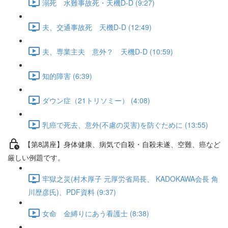
溺死 水難事故死・天機D-D (9:27)
夫、交通事故死 天機D-D (12:49)
夫、専業主夫 意外？ 天機D-D (10:59)
知的障害 (6:39)
ダウン症（21トリソミー） (4:08)
乳癌で死去、意外(不慮の災害)を防ぐために (13:55)
【第8講座】身体健康、病気で自殺・自殺未遂、空難、癌など
厳しい例題です。
牢獄之災(村木厚子 元厚労省局長、 KADOKAWA会長 角
川歴彦氏)、PDF資料 (9:37)
女命 金縛りにあう看護士 (8:38)