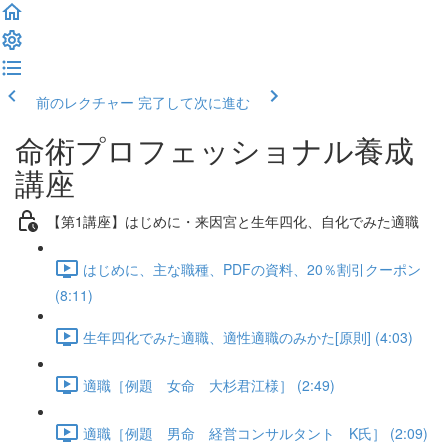
前のレクチャー
完了して次に進む
命術プロフェッショナル養成
講座
【第1講座】はじめに・来因宮と生年四化、自化でみた適職
はじめに、主な職種、PDFの資料、20％割引クーポン
(8:11)
生年四化でみた適職、適性適職のみかた[原則] (4:03)
適職［例題 女命 大杉君江様］ (2:49)
適職［例題 男命 経営コンサルタント K氏］ (2:09)