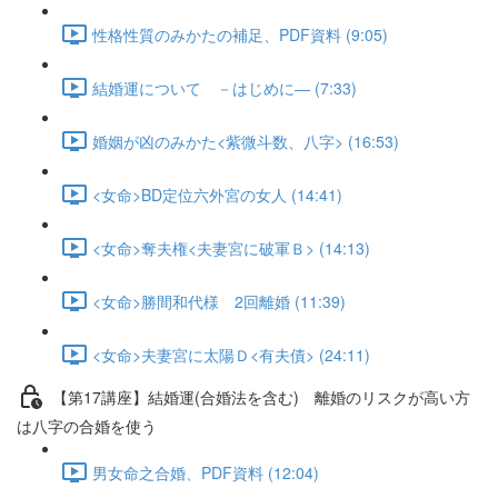
性格性質のみかたの補足、PDF資料 (9:05)
結婚運について －はじめに― (7:33)
婚姻が凶のみかた<紫微斗数、八字> (16:53)
<女命>BD定位六外宮の女人 (14:41)
<女命>奪夫権<夫妻宮に破軍Ｂ> (14:13)
<女命>勝間和代様 2回離婚 (11:39)
<女命>夫妻宮に太陽Ｄ<有夫債> (24:11)
【第17講座】結婚運(合婚法を含む) 離婚のリスクが高い方
は八字の合婚を使う
男女命之合婚、PDF資料 (12:04)