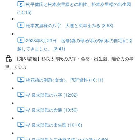
松平健氏と松本友里様との相性、松本友里様の出生図
(14:15)
松本友里様の八字、大運と流年をみる (8:53)
2023年3月23日 岳母(妻の母)が我が家(私の自宅)に引
越してきました。 (8:41)
【第31講座】杉良太郎氏の八字・命盤・出生図、離心力の串
聯、向心力
桃花劫の例題<女命>、PDF資料 (10:11)
杉 良太郎氏の八字 (12:02)
杉 良太郎氏の命盤 (10:56)
杉 良太郎氏の出生図 (10:18)
杉 良太郎氏と伍代夏子様との合婚 (12:59)