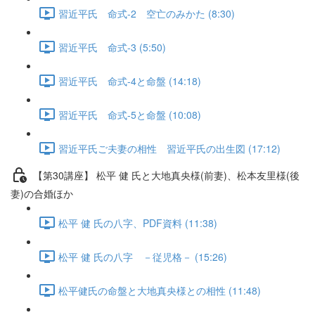
習近平氏 命式-2 空亡のみかた (8:30)
習近平氏 命式-3 (5:50)
習近平氏 命式-4と命盤 (14:18)
習近平氏 命式-5と命盤 (10:08)
習近平氏ご夫妻の相性 習近平氏の出生図 (17:12)
【第30講座】 松平 健 氏と大地真央様(前妻)、松本友里様(後
妻)の合婚ほか
松平 健 氏の八字、PDF資料 (11:38)
松平 健 氏の八字 －従児格－ (15:26)
松平健氏の命盤と大地真央様との相性 (11:48)