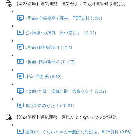
【第23講座】運気運勢 運気がよくても財運や健康運は別
<男命>心筋梗塞で死去、PDF資料 (5:56)
乙<神経>の病気「田中宏明」 (12:02)
<男命>精神耗弱-1 (8:14)
<男命>精神耗弱-2 (11:07)
小室 哲也 氏 (9:49)
<女命>Y 様 投資詐欺で大金を失う (6:32)
向心力のみかた-1 (10:21)
【第24講座】運気運勢 運気がよくないときの対処法
運気がよくないときの一般的な対処法、PDF資料 (9:53)