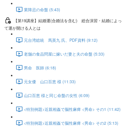
業障忌の命盤 (5:43)
【第19講座】結婚運(合婚法を含む) 総合演習・結婚によっ
て運が開ける人とは
元台湾総統 馬英九 氏、PDF資料 (9:12)
老舗の食品問屋に嫁いだ妻と夫の命盤 (5:33)
男命 医師 (6:18)
元女優 山口百恵 様 (11:33)
山口百恵 様と同じ命盤の女性 (6:09)
<特別例題>近親相姦で脳性麻痺 <男命> その1 (11:42)
<特別例題>近親相姦で脳性麻痺 <男命> その2 (5:13)