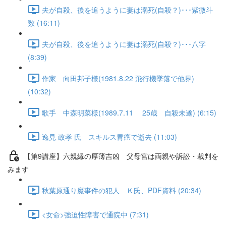
夫が自殺、後を追うように妻は溺死(自殺？)･･･紫微斗
数 (16:11)
夫が自殺、後を追うように妻は溺死(自殺？)･･･八字
(8:39)
作家 向田邦子様(1981.8.22 飛行機墜落で他界)
(10:32)
歌手 中森明菜様(1989.7.11 25歳 自殺未遂) (6:15)
逸見 政孝 氏 スキルス胃癌で逝去 (11:03)
【第9講座】六親縁の厚薄吉凶 父母宮は両親や訴訟・裁判を
みます
秋葉原通り魔事件の犯人 Ｋ氏、PDF資料 (20:34)
<女命>強迫性障害で通院中 (7:31)