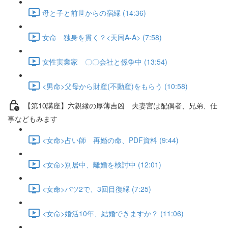
母と子と前世からの宿縁 (14:36)
女命 独身を貫く？<天同A-A> (7:58)
女性実業家 〇〇会社と係争中 (13:54)
<男命>父母から財産(不動産)をもらう (10:58)
【第10講座】六親縁の厚薄吉凶 夫妻宮は配偶者、兄弟、仕
事などもみます
<女命>占い師 再婚の命、PDF資料 (9:44)
<女命>別居中、離婚を検討中 (12:01)
<女命>バツ2で、3回目復縁 (7:25)
<女命>婚活10年、結婚できますか？ (11:06)