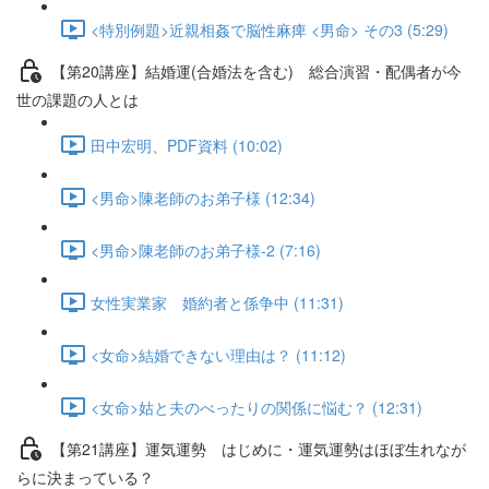
<特別例題>近親相姦で脳性麻痺 <男命> その3 (5:29)
【第20講座】結婚運(合婚法を含む) 総合演習・配偶者が今
世の課題の人とは
田中宏明、PDF資料 (10:02)
<男命>陳老師のお弟子様 (12:34)
<男命>陳老師のお弟子様-2 (7:16)
女性実業家 婚約者と係争中 (11:31)
<女命>結婚できない理由は？ (11:12)
<女命>姑と夫のべったりの関係に悩む？ (12:31)
【第21講座】運気運勢 はじめに・運気運勢はほぼ生れなが
らに決まっている？