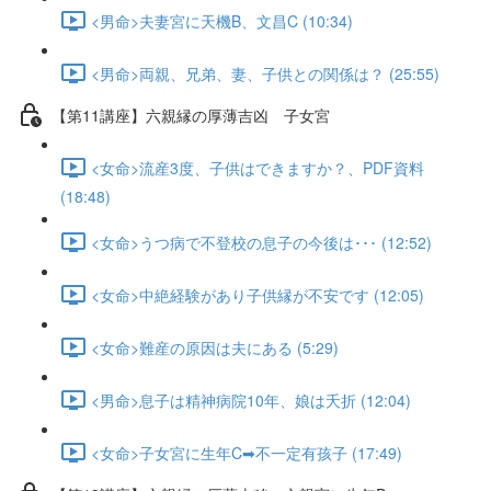
<男命>夫妻宮に天機B、文昌C (10:34)
<男命>両親、兄弟、妻、子供との関係は？ (25:55)
【第11講座】六親縁の厚薄吉凶 子女宮
<女命>流産3度、子供はできますか？、PDF資料
(18:48)
<女命>うつ病で不登校の息子の今後は･･･ (12:52)
<女命>中絶経験があり子供縁が不安です (12:05)
<女命>難産の原因は夫にある (5:29)
<男命>息子は精神病院10年、娘は夭折 (12:04)
<女命>子女宮に生年C➡不一定有孩子 (17:49)