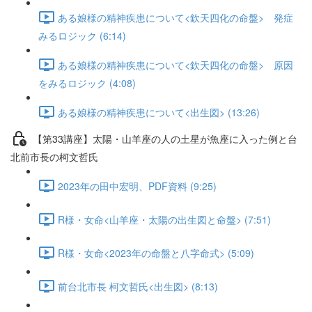
ある娘様の精神疾患について<欽天四化の命盤> 発症
みるロジック (6:14)
ある娘様の精神疾患について<欽天四化の命盤> 原因
をみるロジック (4:08)
ある娘様の精神疾患について<出生図> (13:26)
【第33講座】太陽・山羊座の人の土星が魚座に入った例と台
北前市長の柯文哲氏
2023年の田中宏明、PDF資料 (9:25)
R様・女命<山羊座・太陽の出生図と命盤> (7:51)
R様・女命<2023年の命盤と八字命式> (5:09)
前台北市長 柯文哲氏<出生図> (8:13)